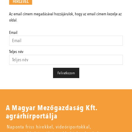
HÍRLEVÉL
Az email címem megadásával hozzájárulok, hogy az email címem kezelje az
oldal.
Email
Teljes név
A Magyar Mezőgazdaság Kft.
agrárhírportálja
Naponta friss hírekkel, videóriportokkal,