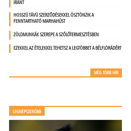
IRÁNT
HOSSZÚ TÁVÚ SZERZŐDÉSEKKEL ÖSZTÖNZIK A
FENNTARTHATÓ MARHAHÚST
ZÖLDMUNKÁK SZEREPE A SZŐLŐTERMESZTÉSBEN
EZEKKEL AZ ÉTELEKKEL TEHETSZ A LEGTÖBBET A BÉLFLÓRÁDÉRT
MÉG TÖBB HÍR
LEGNÉPSZERŰBB