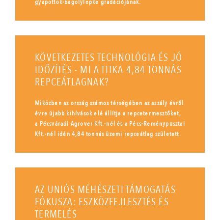
gyapottok-bagolylepke gradációjának.
KÖVETKEZETES TECHNOLÓGIA ÉS JÓ
IDŐZÍTÉS - MI A TITKA 4,84 TONNÁS
REPCEÁTLAGNAK?
Miközben az ország számos térségében az aszály évről
évre újabb kihívások elé állítja a repcetermesztőket,
a Pécsváradi Agrover Kft.-nél és a Pécs-Reménypusztai
Kft.-nél idén 4,84 tonnás üzemi repceátlag született.
AZ UNIÓS MÉHÉSZETI TÁMOGATÁS
FÓKUSZA: ESZKÖZFEJLESZTÉS ÉS
TERMELÉS