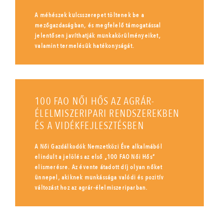
A méhészek kulcsszerepet töltenek be a
mezőgazdaságban, és megfelelő támogatással
jelentősen javíthatják munkakörülményeiket,
valamint termelésük hatékonyságát.
100 FAO NŐI HŐS AZ AGRÁR-
ÉLELMISZERIPARI RENDSZEREKBEN
ÉS A VIDÉKFEJLESZTÉSBEN
A Női Gazdálkodók Nemzetközi Éve alkalmából
elindult a jelölés az első „100 FAO Női Hős”
elismerésre. Az évente átadott díj olyan nőket
ünnepel, akiknek munkássága valódi és pozitív
változást hoz az agrár-élelmiszeriparban.