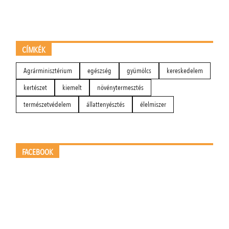
CÍMKÉK
Agrárminisztérium
egészség
gyümölcs
kereskedelem
kertészet
kiemelt
növénytermesztés
természetvédelem
állattenyésztés
élelmiszer
FACEBOOK