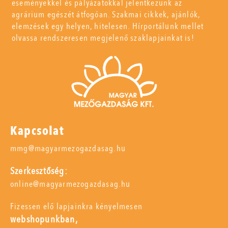
eseményekkel és pályázatokkal jelentkezünk az
agrárium egészét átfogóan. Szakmai cikkek, ajánlók,
elemzések egy helyen, hitelesen. Hírportálunk mellet
olvassa rendszeresen megjelenő szaklapjainkat is!
Kapcsolat
mmg@magyarmezogazdasag.hu
Szerkesztőség:
online@magyarmezogazdasag.hu
Fizessen elő lapjainkra kényelmesen
webshopunkban,