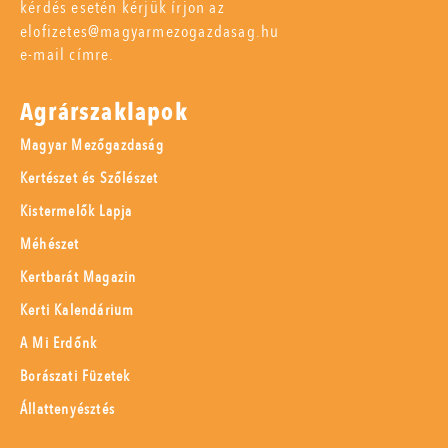
kérdés esetén kérjük írjon az
elofizetes@magyarmezogazdasag.hu
e-mail címre.
Agrárszaklapok
Magyar Mezőgazdaság
Kertészet és Szőlészet
Kistermelők Lapja
Méhészet
Kertbarát Magazin
Kerti Kalendárium
A Mi Erdőnk
Borászati Füzetek
Állattenyésztés