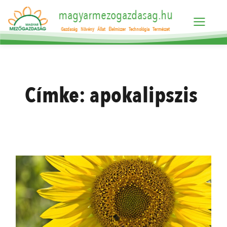
magyarmezogazdasag.hu
Gazdaság
Növény
Állat
Élelmiszer
Technológia
Természet
Címke:
apokalipszis