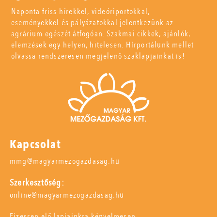
Naponta friss hírekkel, videóriportokkal,
eseményekkel és pályázatokkal jelentkezünk az
agrárium egészét átfogóan. Szakmai cikkek, ajánlók,
elemzések egy helyen, hitelesen. Hírportálunk mellet
olvassa rendszeresen megjelenő szaklapjainkat is!
Kapcsolat
mmg@magyarmezogazdasag.hu
Szerkesztőség:
online@magyarmezogazdasag.hu
Fizessen elő lapjainkra kényelmesen