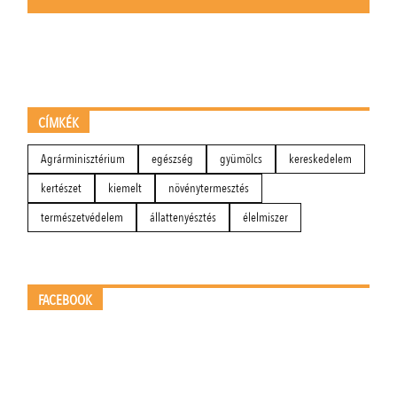
CÍMKÉK
Agrárminisztérium
egészség
gyümölcs
kereskedelem
kertészet
kiemelt
növénytermesztés
természetvédelem
állattenyésztés
élelmiszer
FACEBOOK