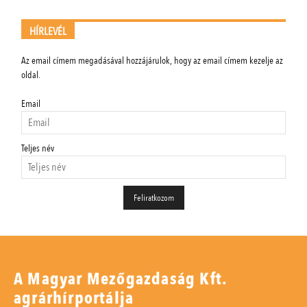
HÍRLEVÉL
Az email címem megadásával hozzájárulok, hogy az email címem kezelje az
oldal.
Email
Teljes név
A Magyar Mezőgazdaság Kft.
agrárhírportálja