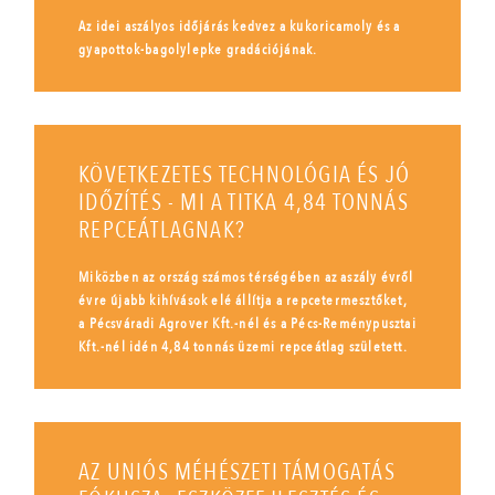
Az idei aszályos időjárás kedvez a kukoricamoly és a
gyapottok-bagolylepke gradációjának.
KÖVETKEZETES TECHNOLÓGIA ÉS JÓ
IDŐZÍTÉS - MI A TITKA 4,84 TONNÁS
REPCEÁTLAGNAK?
Miközben az ország számos térségében az aszály évről
évre újabb kihívások elé állítja a repcetermesztőket,
a Pécsváradi Agrover Kft.-nél és a Pécs-Reménypusztai
Kft.-nél idén 4,84 tonnás üzemi repceátlag született.
AZ UNIÓS MÉHÉSZETI TÁMOGATÁS