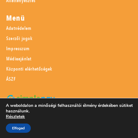
Állattenyésztés
Menü
Adatvédelem
Szerzői jogok
Impresszum
Médiaajánlat
Központi elérhetőségek
ÁSZF
A weboldalon a minőségi felhasználói élmény érdekében sütiket
használunk.
SimplePay adattovábbítási nyilatkozat
Részletek
Elfogad
© 2023 Magyar Mezőgazdaság Kft.