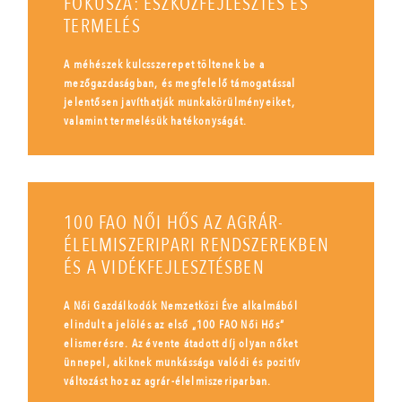
FÓKUSZA: ESZKÖZFEJLESZTÉS ÉS
TERMELÉS
A méhészek kulcsszerepet töltenek be a
mezőgazdaságban, és megfelelő támogatással
jelentősen javíthatják munkakörülményeiket,
valamint termelésük hatékonyságát.
100 FAO NŐI HŐS AZ AGRÁR-
ÉLELMISZERIPARI RENDSZEREKBEN
ÉS A VIDÉKFEJLESZTÉSBEN
A Női Gazdálkodók Nemzetközi Éve alkalmából
elindult a jelölés az első „100 FAO Női Hős”
elismerésre. Az évente átadott díj olyan nőket
ünnepel, akiknek munkássága valódi és pozitív
változást hoz az agrár-élelmiszeriparban.