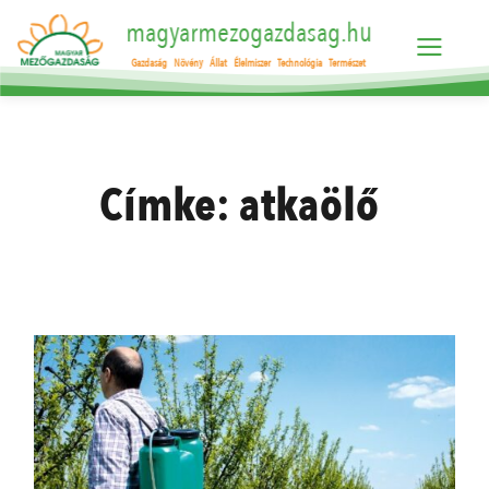
magyarmezogazdasag.hu
Gazdaság
Növény
Állat
Élelmiszer
Technológia
Természet
Címke:
atkaölő