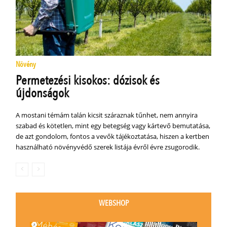
Növény
Permetezési kisokos: dózisok és
újdonságok
A mostani témám talán kicsit száraznak tűnhet, nem annyira
szabad és kötetlen, mint egy betegség vagy kártevő bemutatása,
de azt gondolom, fontos a vevők tájékoztatása, hiszen a kertben
használható növényvédő szerek listája évről évre zsugorodik.
WEBSHOP