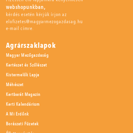
webshopunkban,
kérdés esetén kérjük írjon az
elofizetes@magyarmezogazdasag.hu
e-mail címre.
Agrárszaklapok
Magyar Mezőgazdaság
Kertészet és Szőlészet
Kistermelők Lapja
Méhészet
Kertbarát Magazin
Kerti Kalendárium
A Mi Erdőnk
Borászati Füzetek