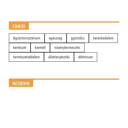
CÍMKÉK
Agrárminisztérium
egészség
gyümölcs
kereskedelem
kertészet
kiemelt
növénytermesztés
természetvédelem
állattenyésztés
élelmiszer
FACEBOOK