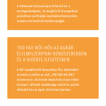
A méhészek kulcsszerepet töltenek be a
mezőgazdaságban, és megfelelő támogatással
jelentősen javíthatják munkakörülményeiket,
valamint termelésük hatékonyságát.
100 FAO NŐI HŐS AZ AGRÁR-
ÉLELMISZERIPARI RENDSZEREKBEN
ÉS A VIDÉKFEJLESZTÉSBEN
A Női Gazdálkodók Nemzetközi Éve alkalmából
elindult a jelölés az első „100 FAO Női Hős”
elismerésre. Az évente átadott díj olyan nőket
ünnepel, akiknek munkássága valódi és pozitív
változást hoz az agrár-élelmiszeriparban.