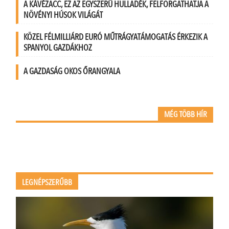
A KÁVÉZACC, EZ AZ EGYSZERŰ HULLADÉK, FELFORGATHATJA A
NÖVÉNYI HÚSOK VILÁGÁT
KÖZEL FÉLMILLIÁRD EURÓ MŰTRÁGYATÁMOGATÁS ÉRKEZIK A
SPANYOL GAZDÁKHOZ
A GAZDASÁG OKOS ŐRANGYALA
MÉG TÖBB HÍR
LEGNÉPSZERŰBB