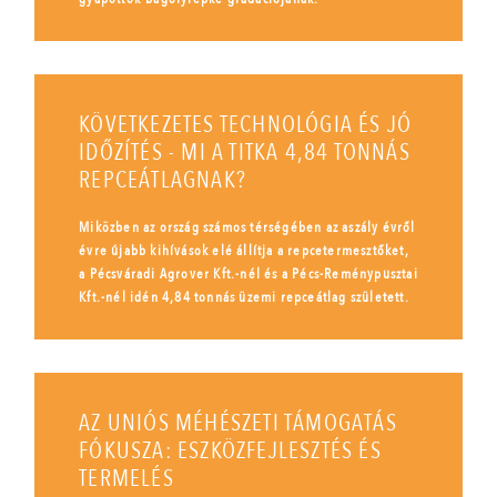
KÖVETKEZETES TECHNOLÓGIA ÉS JÓ
IDŐZÍTÉS - MI A TITKA 4,84 TONNÁS
REPCEÁTLAGNAK?
Miközben az ország számos térségében az aszály évről
évre újabb kihívások elé állítja a repcetermesztőket,
a Pécsváradi Agrover Kft.-nél és a Pécs-Reménypusztai
Kft.-nél idén 4,84 tonnás üzemi repceátlag született.
AZ UNIÓS MÉHÉSZETI TÁMOGATÁS
FÓKUSZA: ESZKÖZFEJLESZTÉS ÉS
TERMELÉS