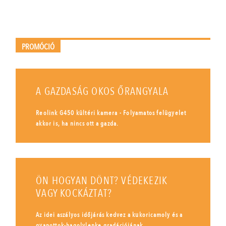
PROMÓCIÓ
A GAZDASÁG OKOS ŐRANGYALA
Reolink G450 kültéri kamera - Folyamatos felügyelet
akkor is, ha nincs ott a gazda.
ÖN HOGYAN DÖNT? VÉDEKEZIK
VAGY KOCKÁZTAT?
Az idei aszályos időjárás kedvez a kukoricamoly és a
gyapottok-bagolylepke gradációjának.