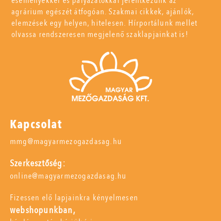
eseményekkel és pályázatokkal jelentkezünk az
agrárium egészét átfogóan. Szakmai cikkek, ajánlók,
elemzések egy helyen, hitelesen. Hírportálunk mellet
olvassa rendszeresen megjelenő szaklapjainkat is!
Kapcsolat
mmg@magyarmezogazdasag.hu
Szerkesztőség:
online@magyarmezogazdasag.hu
Fizessen elő lapjainkra kényelmesen
webshopunkban,