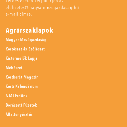
kérdés esetén kérjük írjon az
elofizetes@magyarmezogazdasag.hu
e-mail címre.
Agrárszaklapok
Magyar Mezőgazdaság
Kertészet és Szőlészet
Kistermelők Lapja
Méhészet
Kertbarát Magazin
Kerti Kalendárium
A Mi Erdőnk
Borászati Füzetek
Állattenyésztés