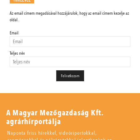
HÍRLEVÉL
Az email címem megadásával hozzájárulok, hogy az email címem kezelje az
oldal.
Email
Teljes név
A Magyar Mezőgazdaság Kft.
agrárhírportálja
Naponta friss hírekkel, videóriportokkal,