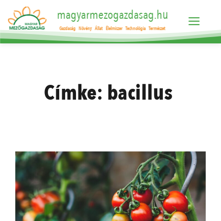
magyarmezogazdasag.hu
Gazdaság
Növény
Állat
Élelmiszer
Technológia
Természet
Címke:
bacillus