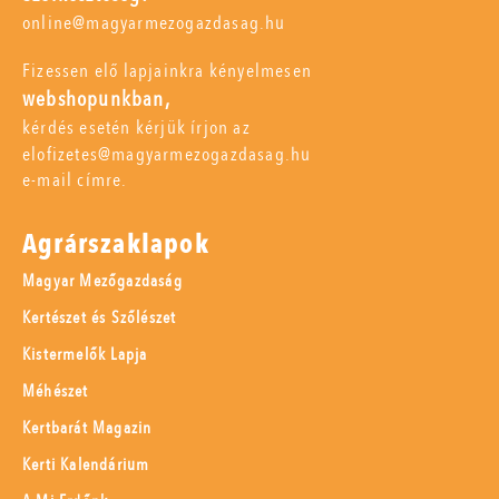
online@magyarmezogazdasag.hu
Fizessen elő lapjainkra kényelmesen
webshopunkban,
kérdés esetén kérjük írjon az
elofizetes@magyarmezogazdasag.hu
e-mail címre.
Agrárszaklapok
Magyar Mezőgazdaság
Kertészet és Szőlészet
Kistermelők Lapja
Méhészet
Kertbarát Magazin
Kerti Kalendárium