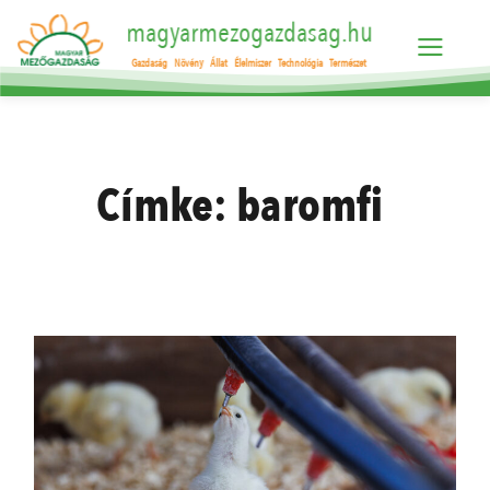
magyarmezogazdasag.hu
Gazdaság
Növény
Állat
Élelmiszer
Technológia
Természet
Címke:
baromfi