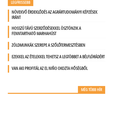
LEGFRISSEBB
NÖVEKVŐ ÉRDEKLŐDÉS AZ AGRÁRTUDOMÁNYI KÉPZÉSEK
IRÁNT
HOSSZÚ TÁVÚ SZERZŐDÉSEKKEL ÖSZTÖNZIK A
FENNTARTHATÓ MARHAHÚST
ZÖLDMUNKÁK SZEREPE A SZŐLŐTERMESZTÉSBEN
EZEKKEL AZ ÉTELEKKEL TEHETSZ A LEGTÖBBET A BÉLFLÓRÁDÉRT
VAN AKI PROFITÁL AZ EL NIÑO OKOZTA HŐSÉGBŐL
MÉG TÖBB HÍR