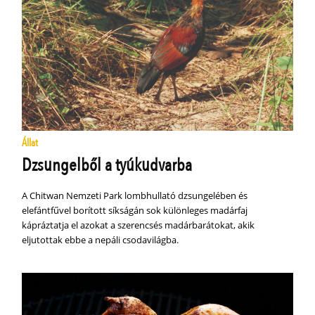
Állat
Dzsungelből a tyúkudvarba
A Chitwan Nemzeti Park lombhullató dzsungelében és
elefántfűvel borított síkságán sok különleges madárfaj
kápráztatja el azokat a szerencsés madár­barátokat, akik
eljutottak ebbe a nepáli csoda­világba.