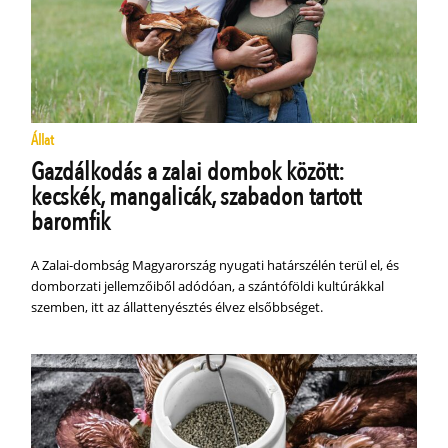
Állat
Gazdálkodás a zalai dombok között:
kecskék, mangalicák, szabadon tartott
baromfik
A Zalai-dombság Magyarország nyugati határszélén terül el, és
domborzati jellemzőiből adódóan, a szántóföldi kultúrákkal
szemben, itt az állattenyésztés élvez elsőbbséget.