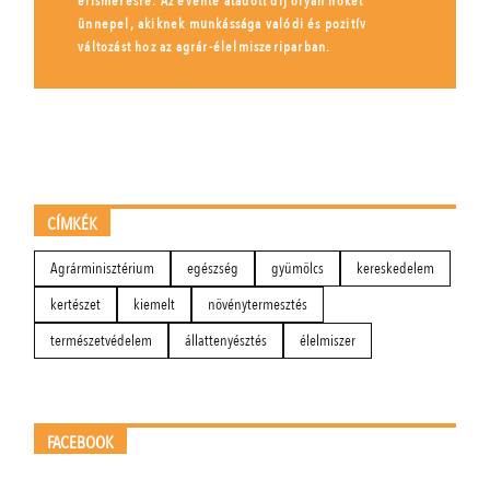
elismerésre. Az évente átadott díj olyan nőket
ünnepel, akiknek munkássága valódi és pozitív
változást hoz az agrár-élelmiszeriparban.
CÍMKÉK
Agrárminisztérium
egészség
gyümölcs
kereskedelem
kertészet
kiemelt
növénytermesztés
természetvédelem
állattenyésztés
élelmiszer
FACEBOOK