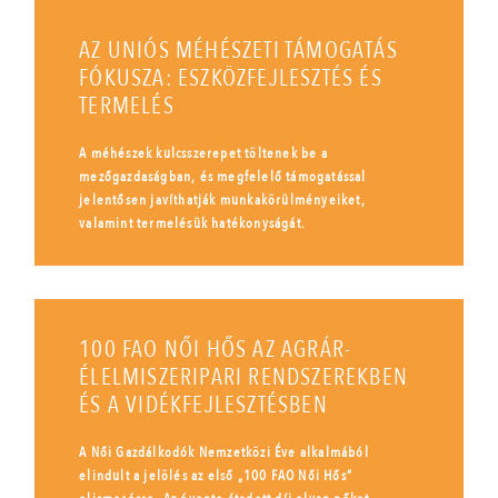
AZ UNIÓS MÉHÉSZETI TÁMOGATÁS
FÓKUSZA: ESZKÖZFEJLESZTÉS ÉS
TERMELÉS
A méhészek kulcsszerepet töltenek be a
mezőgazdaságban, és megfelelő támogatással
jelentősen javíthatják munkakörülményeiket,
valamint termelésük hatékonyságát.
100 FAO NŐI HŐS AZ AGRÁR-
ÉLELMISZERIPARI RENDSZEREKBEN
ÉS A VIDÉKFEJLESZTÉSBEN
A Női Gazdálkodók Nemzetközi Éve alkalmából
elindult a jelölés az első „100 FAO Női Hős”