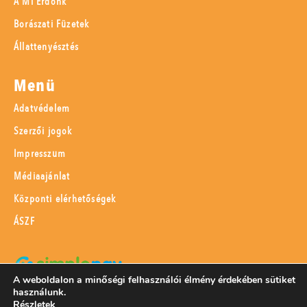
A Mi Erdőnk
Borászati Füzetek
Állattenyésztés
Menü
Adatvédelem
Szerzői jogok
Impresszum
Médiaajánlat
Központi elérhetőségek
ÁSZF
A weboldalon a minőségi felhasználói élmény érdekében sütiket
használunk.
SimplePay adattovábbítási nyilatkozat
Részletek