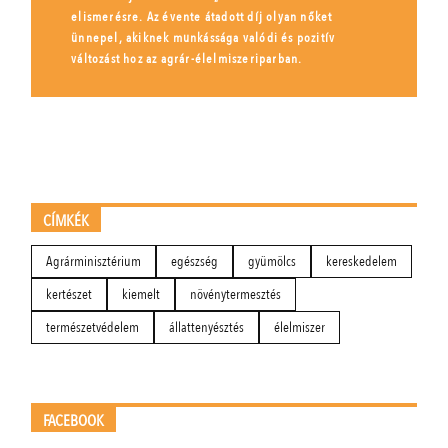
elismerésre. Az évente átadott díj olyan nőket
ünnepel, akiknek munkássága valódi és pozitív
változást hoz az agrár-élelmiszeriparban.
CÍMKÉK
Agrárminisztérium
egészség
gyümölcs
kereskedelem
kertészet
kiemelt
növénytermesztés
természetvédelem
állattenyésztés
élelmiszer
FACEBOOK