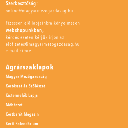
Szerkesztőség:
online@magyarmezogazdasag.hu
Fizessen elő lapjainkra kényelmesen
webshopunkban,
kérdés esetén kérjük írjon az
elofizetes@magyarmezogazdasag.hu
e-mail címre.
Agrárszaklapok
Magyar Mezőgazdaság
Kertészet és Szőlészet
Kistermelők Lapja
Méhészet
Kertbarát Magazin
Kerti Kalendárium