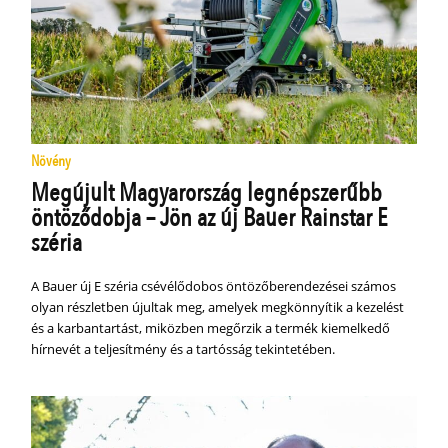
Növény
Megújult Magyarország legnépszerűbb
öntöződobja – Jön az új Bauer Rainstar E
széria
A Bauer új E széria csévélődobos öntözőberendezései számos
olyan részletben újultak meg, amelyek megkönnyítik a kezelést
és a karbantartást, miközben megőrzik a termék kiemelkedő
hírnevét a teljesítmény és a tartósság tekintetében.