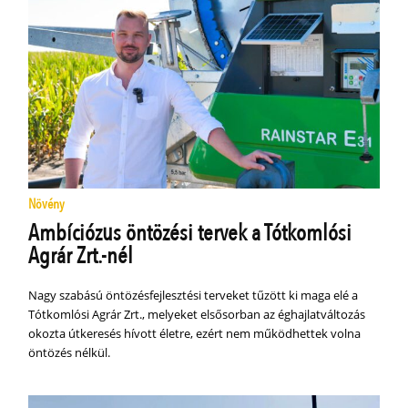
Növény
Ambíciózus öntözési tervek a Tótkomlósi
Agrár Zrt.-nél
Nagy szabású öntözésfejlesztési terveket tűzött ki maga elé a
Tótkomlósi Agrár Zrt., melyeket elsősorban az éghajlatváltozás
okozta útkeresés hívott életre, ezért nem működhettek volna
öntözés nélkül.