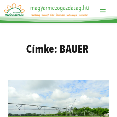
magyarmezogazdasag.hu
Gazdaság
Növény
Állat
Élelmiszer
Technológia
Természet
Címke:
BAUER