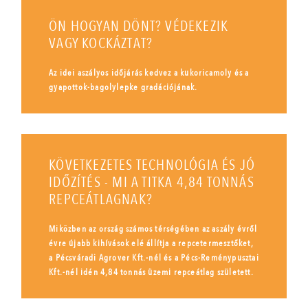
ÖN HOGYAN DÖNT? VÉDEKEZIK
VAGY KOCKÁZTAT?
Az idei aszályos időjárás kedvez a kukoricamoly és a
gyapottok-bagolylepke gradációjának.
KÖVETKEZETES TECHNOLÓGIA ÉS JÓ
IDŐZÍTÉS - MI A TITKA 4,84 TONNÁS
REPCEÁTLAGNAK?
Miközben az ország számos térségében az aszály évről
évre újabb kihívások elé állítja a repcetermesztőket,
a Pécsváradi Agrover Kft.-nél és a Pécs-Reménypusztai
Kft.-nél idén 4,84 tonnás üzemi repceátlag született.