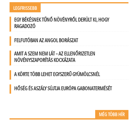
LEGFRISSEBB
EGY BÉKÉSNEK TŰNŐ NÖVÉNYRŐL DERÜLT KI, HOGY
RAGADOZÓ
FELFUTÓBAN AZ ANGOL BORÁSZAT
AMIT A SZEM NEM LÁT – AZ ELLENŐRIZETLEN
NÖVÉNYSZAPORÍTÁS KOCKÁZATA
A KÖRTE TÖBB LEHET EGYSZERŰ GYÜMÖLCSNÉL
HŐSÉG ÉS ASZÁLY SÚJTJA EURÓPA GABONATERMÉSÉT
MÉG TÖBB HÍR