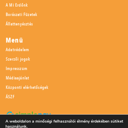
A Mi Erdőnk
Borászati Füzetek
Állattenyésztés
Menü
Adatvédelem
Szerzői jogok
Impresszum
Médiaajánlat
Központi elérhetőségek
ÁSZF
A weboldalon a minőségi felhasználói élmény érdekében sütiket
használunk.
SimplePay adattovábbítási nyilatkozat