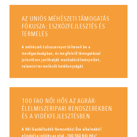
AZ UNIÓS MÉHÉSZETI TÁMOGATÁS
FÓKUSZA: ESZKÖZFEJLESZTÉS ÉS
TERMELÉS
A méhészek kulcsszerepet töltenek be a
mezőgazdaságban, és megfelelő támogatással
jelentősen javíthatják munkakörülményeiket,
valamint termelésük hatékonyságát.
100 FAO NŐI HŐS AZ AGRÁR-
ÉLELMISZERIPARI RENDSZEREKBEN
ÉS A VIDÉKFEJLESZTÉSBEN
A Női Gazdálkodók Nemzetközi Éve alkalmából
elindult a jelölés az első „100 FAO Női Hős”