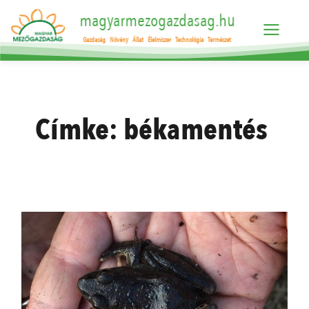
magyarmezogazdasag.hu
Gazdaság
Növény
Állat
Élelmiszer
Technológia
Természet
Címke:
békamentés