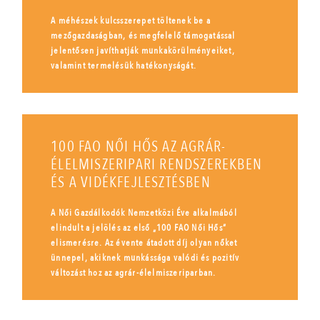
A méhészek kulcsszerepet töltenek be a
mezőgazdaságban, és megfelelő támogatással
jelentősen javíthatják munkakörülményeiket,
valamint termelésük hatékonyságát.
100 FAO NŐI HŐS AZ AGRÁR-
ÉLELMISZERIPARI RENDSZEREKBEN
ÉS A VIDÉKFEJLESZTÉSBEN
A Női Gazdálkodók Nemzetközi Éve alkalmából
elindult a jelölés az első „100 FAO Női Hős”
elismerésre. Az évente átadott díj olyan nőket
ünnepel, akiknek munkássága valódi és pozitív
változást hoz az agrár-élelmiszeriparban.