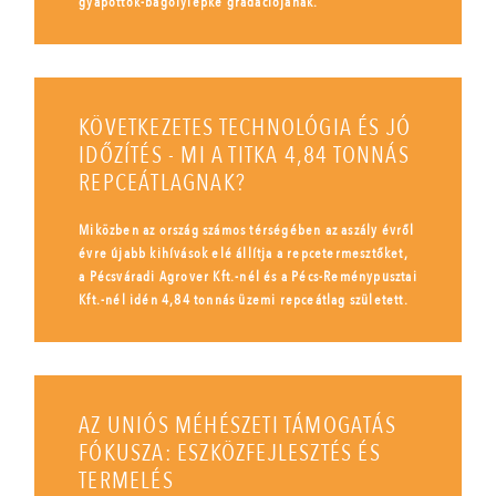
gyapottok-bagolylepke gradációjának.
KÖVETKEZETES TECHNOLÓGIA ÉS JÓ
IDŐZÍTÉS - MI A TITKA 4,84 TONNÁS
REPCEÁTLAGNAK?
Miközben az ország számos térségében az aszály évről
évre újabb kihívások elé állítja a repcetermesztőket,
a Pécsváradi Agrover Kft.-nél és a Pécs-Reménypusztai
Kft.-nél idén 4,84 tonnás üzemi repceátlag született.
AZ UNIÓS MÉHÉSZETI TÁMOGATÁS
FÓKUSZA: ESZKÖZFEJLESZTÉS ÉS
TERMELÉS