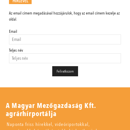
HÍRLEVÉL
Az email címem megadásával hozzájárulok, hogy az email címem kezelje az
oldal.
Email
Teljes név
A Magyar Mezőgazdaság Kft.
agrárhírportálja
Naponta friss hírekkel, videóriportokkal,