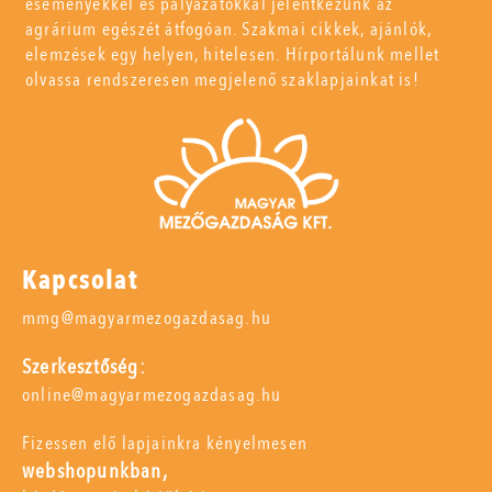
eseményekkel és pályázatokkal jelentkezünk az
agrárium egészét átfogóan. Szakmai cikkek, ajánlók,
elemzések egy helyen, hitelesen. Hírportálunk mellet
olvassa rendszeresen megjelenő szaklapjainkat is!
Kapcsolat
mmg@magyarmezogazdasag.hu
Szerkesztőség:
online@magyarmezogazdasag.hu
Fizessen elő lapjainkra kényelmesen
webshopunkban,