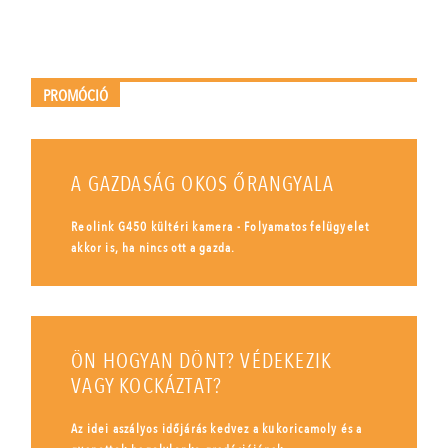
PROMÓCIÓ
A GAZDASÁG OKOS ŐRANGYALA
Reolink G450 kültéri kamera - Folyamatos felügyelet
akkor is, ha nincs ott a gazda.
ÖN HOGYAN DÖNT? VÉDEKEZIK
VAGY KOCKÁZTAT?
Az idei aszályos időjárás kedvez a kukoricamoly és a