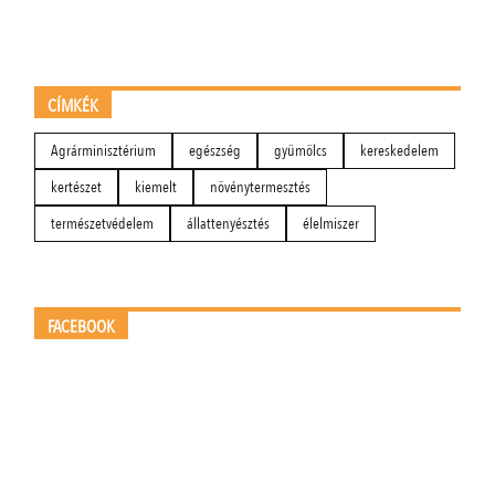
CÍMKÉK
Agrárminisztérium
egészség
gyümölcs
kereskedelem
kertészet
kiemelt
növénytermesztés
természetvédelem
állattenyésztés
élelmiszer
FACEBOOK