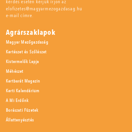
kérdés esetén kérjük írjon az
elofizetes@magyarmezogazdasag.hu
e-mail címre.
Agrárszaklapok
Magyar Mezőgazdaság
Kertészet és Szőlészet
Kistermelők Lapja
Méhészet
Kertbarát Magazin
Kerti Kalendárium
A Mi Erdőnk
Borászati Füzetek
Állattenyésztés