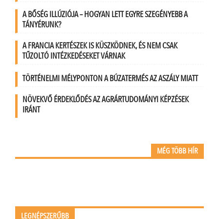
A BŐSÉG ILLÚZIÓJA – HOGYAN LETT EGYRE SZEGÉNYEBB A
TÁNYÉRUNK?
A FRANCIA KERTÉSZEK IS KÜSZKÖDNEK, ÉS NEM CSAK
TŰZOLTÓ INTÉZKEDÉSEKET VÁRNAK
TÖRTÉNELMI MÉLYPONTON A BÚZATERMÉS AZ ASZÁLY MIATT
NÖVEKVŐ ÉRDEKLŐDÉS AZ AGRÁRTUDOMÁNYI KÉPZÉSEK
IRÁNT
MÉG TÖBB HÍR
LEGNÉPSZERŰBB