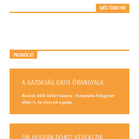
MÉG TÖBB HÍR
PROMÓCIÓ
A GAZDASÁG OKOS ŐRANGYALA
Reolink G450 kültéri kamera - Folyamatos felügyelet
akkor is, ha nincs ott a gazda.
ÖN HOGYAN DÖNT? VÉDEKEZIK