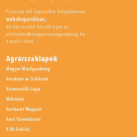
Fizessen elő lapjainkra kényelmesen
webshopunkban,
kérdés esetén kérjük írjon az
elofizetes@magyarmezogazdasag.hu
e-mail címre.
Agrárszaklapok
Magyar Mezőgazdaság
Kertészet és Szőlészet
Kistermelők Lapja
Méhészet
Kertbarát Magazin
Kerti Kalendárium
A Mi Erdőnk