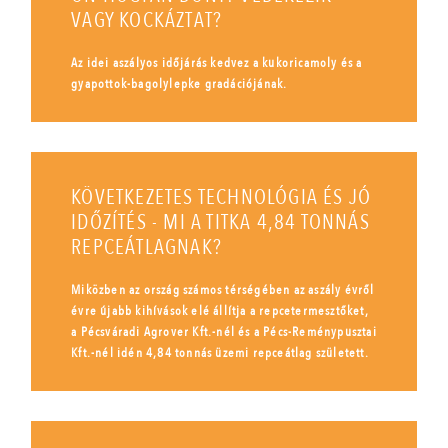
VAGY KOCKÁZTAT?
Az idei aszályos időjárás kedvez a kukoricamoly és a
gyapottok-bagolylepke gradációjának.
KÖVETKEZETES TECHNOLÓGIA ÉS JÓ
IDŐZÍTÉS - MI A TITKA 4,84 TONNÁS
REPCEÁTLAGNAK?
Miközben az ország számos térségében az aszály évről
évre újabb kihívások elé állítja a repcetermesztőket,
a Pécsváradi Agrover Kft.-nél és a Pécs-Reménypusztai
Kft.-nél idén 4,84 tonnás üzemi repceátlag született.