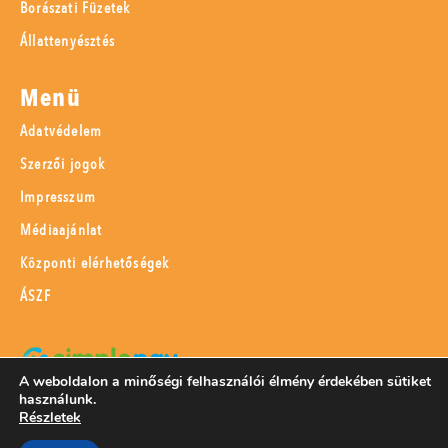
Borászati Füzetek
Állattenyésztés
Menü
Adatvédelem
Szerzői jogok
Impresszum
Médiaajánlat
Központi elérhetőségek
ÁSZF
A weboldalon a minőségi felhasználói élmény érdekében sütiket
használunk.
SimplePay adattovábbítási nyilatkozat
Részletek