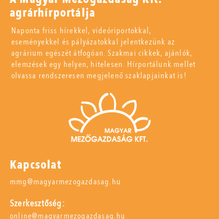
agrárhírportálja
Naponta friss hírekkel, videóriportokkal,
eseményekkel és pályázatokkal jelentkezünk az
agrárium egészét átfogóan. Szakmai cikkek, ajánlók,
elemzések egy helyen, hitelesen. Hírportálunk mellet
olvassa rendszeresen megjelenő szaklapjainkat is!
Kapcsolat
mmg@magyarmezogazdasag.hu
Szerkesztőség:
online@magyarmezogazdasag.hu