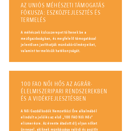
AZ UNIÓS MÉHÉSZETI TÁMOGATÁS
FÓKUSZA: ESZKÖZFEJLESZTÉS ÉS
TERMELÉS
A méhészek kulcsszerepet töltenek be a
mezőgazdaságban, és megfelelő támogatással
jelentősen javíthatják munkakörülményeiket,
valamint termelésük hatékonyságát.
100 FAO NŐI HŐS AZ AGRÁR-
ÉLELMISZERIPARI RENDSZEREKBEN
ÉS A VIDÉKFEJLESZTÉSBEN
A Női Gazdálkodók Nemzetközi Éve alkalmából
elindult a jelölés az első „100 FAO Női Hős”
elismerésre. Az évente átadott díj olyan nőket
ünnepel, akiknek munkássága valódi és pozitív