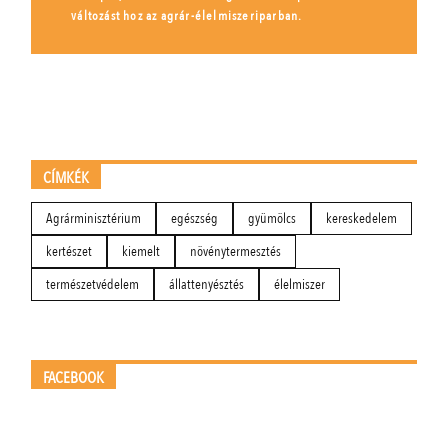
változást hoz az agrár-élelmiszeriparban.
CÍMKÉK
Agrárminisztérium
egészség
gyümölcs
kereskedelem
kertészet
kiemelt
növénytermesztés
természetvédelem
állattenyésztés
élelmiszer
FACEBOOK