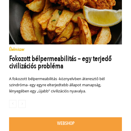
Élelmiszer
Fokozott bélpermeabilitás – egy terjedő
civilizációs probléma
A fokozott bélpermeabilitás -köznyelvben áteresztő bél
szindróma- egy egyre elterjedtebb állapot manapság,
lényegében egy „újabb” civilizációs nyavalya.
WEBSHOP