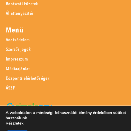
Borászati Füzetek
Állattenyésztés
Menü
Adatvédelem
Szerzői jogok
Impresszum
Médiaajánlat
Központi elérhetőségek
ÁSZF
A weboldalon a minőségi felhasználói élmény érdekében sütiket
használunk.
SimplePay adattovábbítási nyilatkozat
Részletek