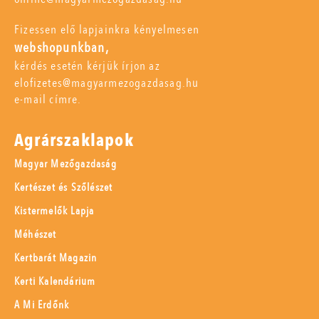
Fizessen elő lapjainkra kényelmesen
webshopunkban,
kérdés esetén kérjük írjon az
elofizetes@magyarmezogazdasag.hu
e-mail címre.
Agrárszaklapok
Magyar Mezőgazdaság
Kertészet és Szőlészet
Kistermelők Lapja
Méhészet
Kertbarát Magazin
Kerti Kalendárium
A Mi Erdőnk