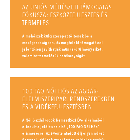
AZ UNIÓS MÉHÉSZETI TÁMOGATÁS
FÓKUSZA: ESZKÖZFEJLESZTÉS ÉS
TERMELÉS
A méhészek kulcsszerepet töltenek be a
mezőgazdaságban, és megfelelő támogatással
jelentősen javíthatják munkakörülményeiket,
valamint termelésük hatékonyságát.
100 FAO NŐI HŐS AZ AGRÁR-
ÉLELMISZERIPARI RENDSZEREKBEN
ÉS A VIDÉKFEJLESZTÉSBEN
A Női Gazdálkodók Nemzetközi Éve alkalmából
elindult a jelölés az első „100 FAO Női Hős”
elismerésre. Az évente átadott díj olyan nőket
ünnepel, akiknek munkássága valódi és pozitív