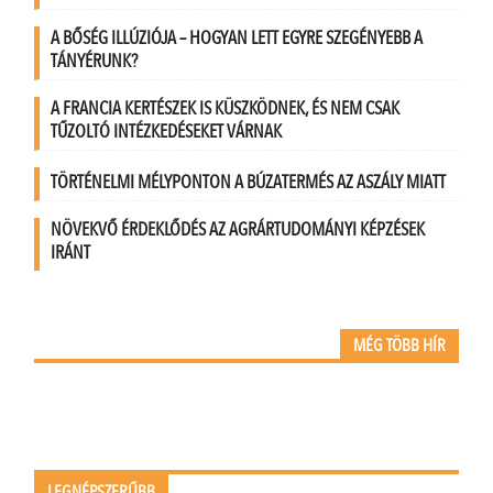
A BŐSÉG ILLÚZIÓJA – HOGYAN LETT EGYRE SZEGÉNYEBB A
TÁNYÉRUNK?
A FRANCIA KERTÉSZEK IS KÜSZKÖDNEK, ÉS NEM CSAK
TŰZOLTÓ INTÉZKEDÉSEKET VÁRNAK
TÖRTÉNELMI MÉLYPONTON A BÚZATERMÉS AZ ASZÁLY MIATT
NÖVEKVŐ ÉRDEKLŐDÉS AZ AGRÁRTUDOMÁNYI KÉPZÉSEK
IRÁNT
MÉG TÖBB HÍR
LEGNÉPSZERŰBB