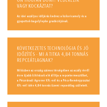
ÖN HOGYAN DÖNT? VÉDEKEZIK
VAGY KOCKÁZTAT?
Az idei aszályos időjárás kedvez a kukoricamoly és a
gyapottok-bagolylepke gradációjának.
KÖVETKEZETES TECHNOLÓGIA ÉS JÓ
IDŐZÍTÉS - MI A TITKA 4,84 TONNÁS
REPCEÁTLAGNAK?
Miközben az ország számos térségében az aszály évről
évre újabb kihívások elé állítja a repcetermesztőket,
a Pécsváradi Agrover Kft.-nél és a Pécs-Reménypusztai
Kft.-nél idén 4,84 tonnás üzemi repceátlag született.