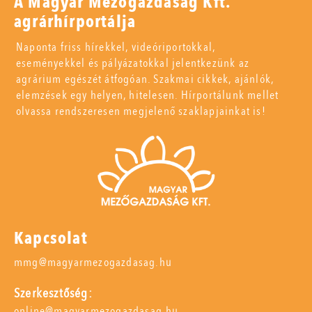
A Magyar Mezőgazdaság Kft.
agrárhírportálja
Naponta friss hírekkel, videóriportokkal,
eseményekkel és pályázatokkal jelentkezünk az
agrárium egészét átfogóan. Szakmai cikkek, ajánlók,
elemzések egy helyen, hitelesen. Hírportálunk mellet
olvassa rendszeresen megjelenő szaklapjainkat is!
Kapcsolat
mmg@magyarmezogazdasag.hu
Szerkesztőség:
online@magyarmezogazdasag.hu