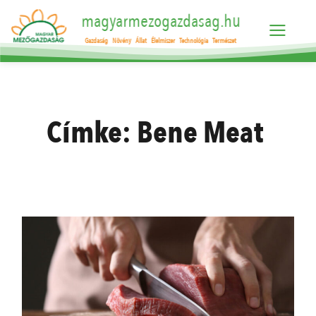
magyarmezogazdasag.hu
Gazdaság
Növény
Állat
Élelmiszer
Technológia
Természet
Címke:
Bene Meat