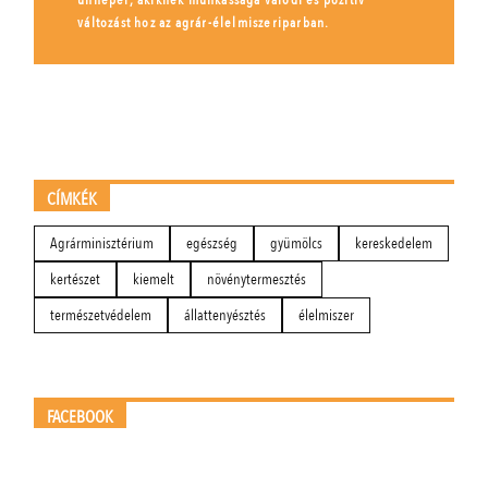
változást hoz az agrár-élelmiszeriparban.
CÍMKÉK
Agrárminisztérium
egészség
gyümölcs
kereskedelem
kertészet
kiemelt
növénytermesztés
természetvédelem
állattenyésztés
élelmiszer
FACEBOOK