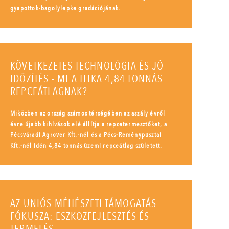
gyapottok-bagolylepke gradációjának.
KÖVETKEZETES TECHNOLÓGIA ÉS JÓ
IDŐZÍTÉS - MI A TITKA 4,84 TONNÁS
REPCEÁTLAGNAK?
Miközben az ország számos térségében az aszály évről
évre újabb kihívások elé állítja a repcetermesztőket, a
Pécsváradi Agrover Kft.-nél és a Pécs-Reménypusztai
Kft.-nél idén 4,84 tonnás üzemi repceátlag született.
AZ UNIÓS MÉHÉSZETI TÁMOGATÁS
FÓKUSZA: ESZKÖZFEJLESZTÉS ÉS