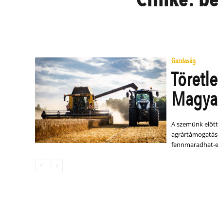
Gazdaság
Töretle
Magya
A szemünk előtt
agrártámogatások
fennmaradhat-e 