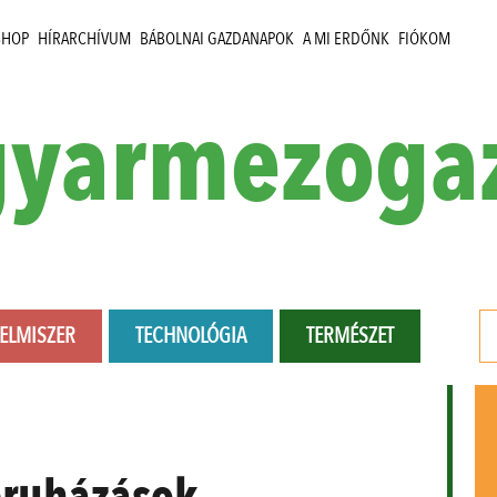
SHOP
HÍRARCHÍVUM
BÁBOLNAI GAZDANAPOK
A MI ERDŐNK
FIÓKOM
yarmezoga
LELMISZER
TECHNOLÓGIA
TERMÉSZET
ruházások