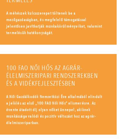
TERMELÉS
A méhészek kulcsszerepet töltenek be a
mezőgazdaságban, és megfelelő támogatással
jelentősen javíthatják munkakörülményeiket, valamint
termelésük hatékonyságát.
100 FAO NŐI HŐS AZ AGRÁR-
ÉLELMISZERIPARI RENDSZEREKBEN
ÉS A VIDÉKFEJLESZTÉSBEN
A Női Gazdálkodók Nemzetközi Éve alkalmából elindult
a jelölés az első „100 FAO Női Hős” elismerésre. Az
évente átadott díj olyan nőket ünnepel, akiknek
munkássága valódi és pozitív változást hoz az agrár-
élelmiszeriparban.