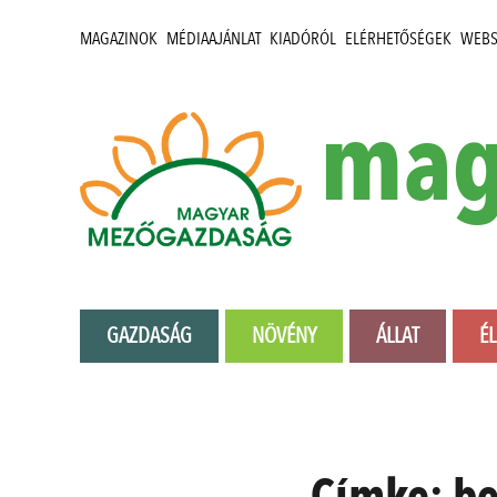
MAGAZINOK
MÉDIAAJÁNLAT
KIADÓRÓL
ELÉRHETŐSÉGEK
WEB
mag
GAZDASÁG
NÖVÉNY
ÁLLAT
É
Címke:
be