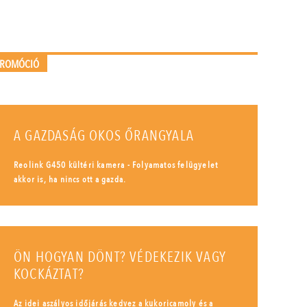
PROMÓCIÓ
A GAZDASÁG OKOS ŐRANGYALA
Reolink G450 kültéri kamera - Folyamatos felügyelet
akkor is, ha nincs ott a gazda.
ÖN HOGYAN DÖNT? VÉDEKEZIK VAGY
KOCKÁZTAT?
Az idei aszályos időjárás kedvez a kukoricamoly és a