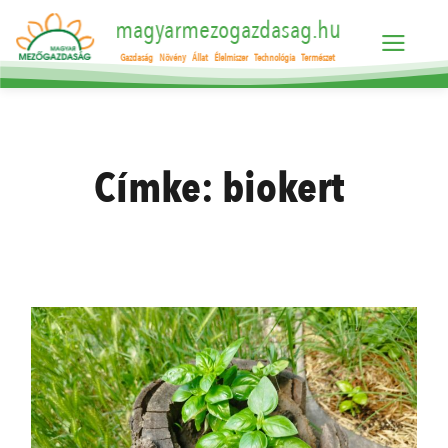
magyarmezogazdasag.hu
Gazdaság
Növény
Állat
Élelmiszer
Technológia
Természet
Címke:
biokert