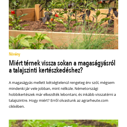
Növény
Miért térnek vissza sokan a magaságyásról
a talajszinti kertészkedéshez?
A magaságyás mellett kétségtelenül rengeteg érv szól, mégsem
mindenki jár vele jobban, mint nélküle. Németországi
hobbikertészek már elkezdték lebontani, és inkább visszatérni a
talajszintre. Hogy miért? Erről olvastunk az agrarheute.com
cikkében.