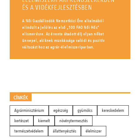
ÉS A VIDÉKFEJLESZTÉSBEN
A Női Gazdálkodók Nemzetközi Éve alkalmából
elindult a jelölés az első „100 FAO Női Hős”
elismerésre. Az évente átadott díj olyan nőket
ünnepel, akiknek munkássága valódi és pozitív
változást hoz az agrár-élelmiszeriparban.
CÍMKÉK
Agrárminisztérium
egészség
gyümölcs
kereskedelem
kertészet
kiemelt
növénytermesztés
természetvédelem
állattenyésztés
élelmiszer