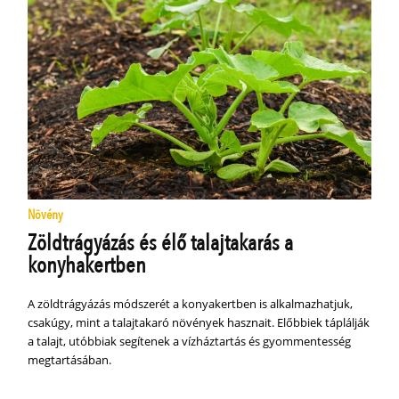
Növény
Zöldtrágyázás és élő talajtakarás a
konyhakertben
A zöldtrágyázás módszerét a konyakertben is alkalmazhatjuk,
csakúgy, mint a talajtakaró növények hasznait. Előbbiek táplálják
a talajt, utóbbiak segítenek a vízháztartás és gyommentesség
megtartásában.