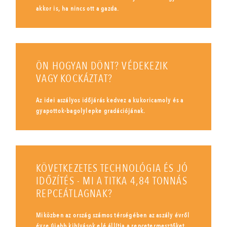
akkor is, ha nincs ott a gazda.
ÖN HOGYAN DÖNT? VÉDEKEZIK
VAGY KOCKÁZTAT?
Az idei aszályos időjárás kedvez a kukoricamoly és a
gyapottok-bagolylepke gradációjának.
KÖVETKEZETES TECHNOLÓGIA ÉS JÓ
IDŐZÍTÉS - MI A TITKA 4,84 TONNÁS
REPCEÁTLAGNAK?
Miközben az ország számos térségében az aszály évről
évre újabb kihívások elé állítja a repcetermesztőket,