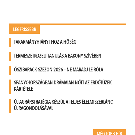
LEGFRISSEBB
TAKARMÁNYHIÁNYT HOZ A HŐSÉG
TERMÉSZETKÖZELI TANULÁS A BAKONY SZÍVÉBEN
ŐSZIBARACK-SZEZON 2026 – NE MARADJ LE RÓLA
SPANYOLORSZÁGBAN DRÁMAIAN NŐTT AZ ERDŐTÜZEK
KÁRTÉTELE
ÚJ AGRÁRSTRATÉGIA KÉSZÜL A TELJES ÉLELMISZERLÁNC
ÚJRAGONDOLÁSÁVAL
MÉG TÖBB HÍR