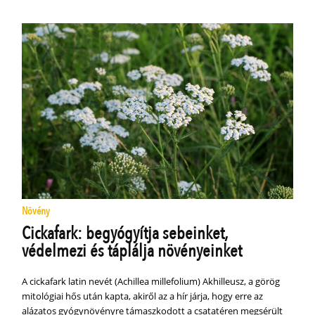
Növény
Cickafark: begyógyítja sebeinket,
védelmezi és táplálja növényeinket
A cickafark latin nevét (Achillea millefolium) Akhilleusz, a görög
mitológiai hős után kapta, akiről az a hír járja, hogy erre az
alázatos gyógynövényre támaszkodott a csatatéren megsérült