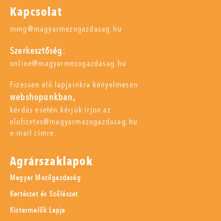
Kapcsolat
mmg@magyarmezogazdasag.hu
Szerkesztőség:
online@magyarmezogazdasag.hu
Fizessen elő lapjainkra kényelmesen
webshopunkban,
kérdés esetén kérjük írjon az
elofizetes@magyarmezogazdasag.hu
e-mail címre.
Agrárszaklapok
Magyar Mezőgazdaság
Kertészet és Szőlészet
Kistermelők Lapja