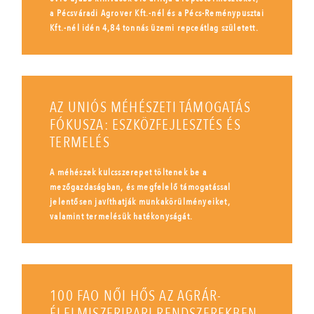
a Pécsváradi Agrover Kft.-nél és a Pécs-Reménypusztai
Kft.-nél idén 4,84 tonnás üzemi repceátlag született.
AZ UNIÓS MÉHÉSZETI TÁMOGATÁS
FÓKUSZA: ESZKÖZFEJLESZTÉS ÉS
TERMELÉS
A méhészek kulcsszerepet töltenek be a
mezőgazdaságban, és megfelelő támogatással
jelentősen javíthatják munkakörülményeiket,
valamint termelésük hatékonyságát.
100 FAO NŐI HŐS AZ AGRÁR-
ÉLELMISZERIPARI RENDSZEREKBEN