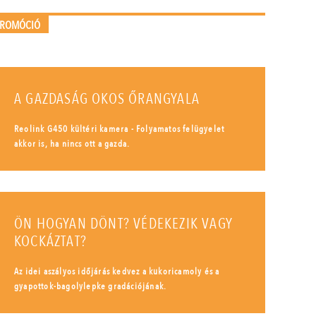
PROMÓCIÓ
A GAZDASÁG OKOS ŐRANGYALA
Reolink G450 kültéri kamera - Folyamatos felügyelet
akkor is, ha nincs ott a gazda.
ÖN HOGYAN DÖNT? VÉDEKEZIK VAGY
KOCKÁZTAT?
Az idei aszályos időjárás kedvez a kukoricamoly és a
gyapottok-bagolylepke gradációjának.