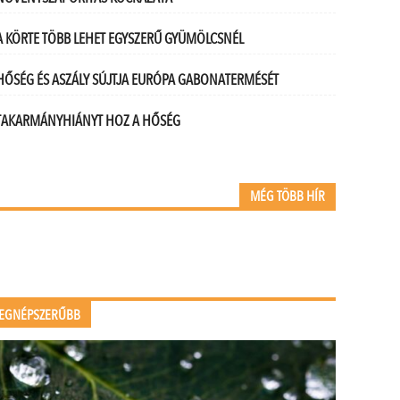
A KÖRTE TÖBB LEHET EGYSZERŰ GYÜMÖLCSNÉL
HŐSÉG ÉS ASZÁLY SÚJTJA EURÓPA GABONATERMÉSÉT
TAKARMÁNYHIÁNYT HOZ A HŐSÉG
MÉG TÖBB HÍR
EGNÉPSZERŰBB