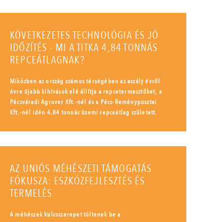
KÖVETKEZETES TECHNOLÓGIA ÉS JÓ
IDŐZÍTÉS - MI A TITKA 4,84 TONNÁS
REPCEÁTLAGNAK?
Miközben az ország számos térségében az aszály évről
évre újabb kihívások elé állítja a repcetermesztőket, a
Pécsváradi Agrover Kft.-nél és a Pécs-Reménypusztai
Kft.-nél idén 4,84 tonnás üzemi repceátlag született.
AZ UNIÓS MÉHÉSZETI TÁMOGATÁS
FÓKUSZA: ESZKÖZFEJLESZTÉS ÉS
TERMELÉS
A méhészek kulcsszerepet töltenek be a