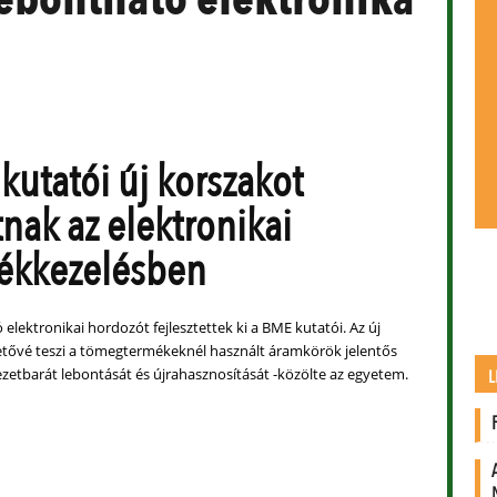
kutatói új korszakot
tnak az elektronikai
ékkezelésben
lektronikai hordozót fejlesztettek ki a BME kutatói. Az új
etővé teszi a tömegtermékeknél használt áramkörök jelentős
zetbarát lebontását és újrahasznosítását -közölte az egyetem.
L