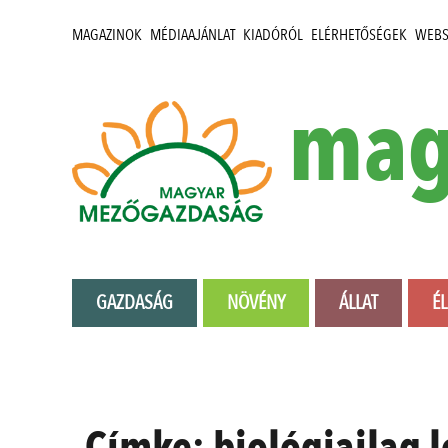
MAGAZINOK
MÉDIAAJÁNLAT
KIADÓRÓL
ELÉRHETŐSÉGEK
WEB
mag
GAZDASÁG
NÖVÉNY
ÁLLAT
É
Címke:
biológiailag 