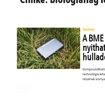
Gazdaság
A BME 
nyitha
hullad
Komposztálható e
technológia leh
részének környe