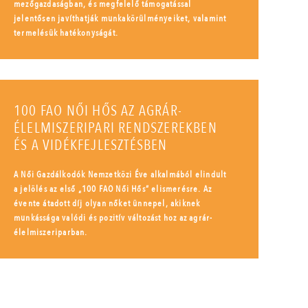
mezőgazdaságban, és megfelelő támogatással
jelentősen javíthatják munkakörülményeiket, valamint
termelésük hatékonyságát.
100 FAO NŐI HŐS AZ AGRÁR-
ÉLELMISZERIPARI RENDSZEREKBEN
ÉS A VIDÉKFEJLESZTÉSBEN
A Női Gazdálkodók Nemzetközi Éve alkalmából elindult
a jelölés az első „100 FAO Női Hős” elismerésre. Az
évente átadott díj olyan nőket ünnepel, akiknek
munkássága valódi és pozitív változást hoz az agrár-
élelmiszeriparban.