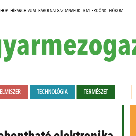
SHOP
HÍRARCHÍVUM
BÁBOLNAI GAZDANAPOK
A MI ERDŐNK
FIÓKOM
yarmezoga
LELMISZER
TECHNOLÓGIA
TERMÉSZET
lebontható elektronika