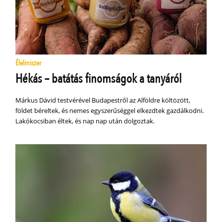
Élelmiszer
Hékás – batátás finomságok a tanyáról
Márkus Dávid testvérével Budapestről az Alföldre költözött,
földet béreltek, és nemes egyszerűséggel elkezdtek gazdálkodni.
Lakókocsiban éltek, és nap nap után dolgoztak.