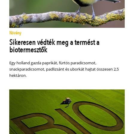
Növény
Sikeresen védték meg a termést a
biotermesztők
Egy holland gazda paprikát, fürtös paradicsomot,
snackparadicsomot, padlizsánt és uborkát hajtat összesen 2,5
hektáron.