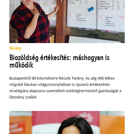
Növény
Biozöldség értékesítés: máshogyan is
működik
Budapesttől 80 kilométerre fekszik Terény. Az alig 400 lelkes
nógrádi faluban világviszonylatban is újszerű értékesítési
stratégiára alapozva üzemelteti zöldségtermesztő gazdaságát a
Dezsény család.