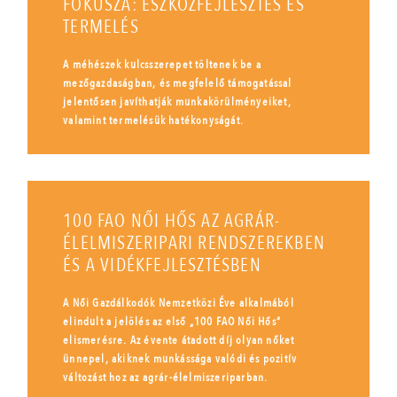
FÓKUSZA: ESZKÖZFEJLESZTÉS ÉS
TERMELÉS
A méhészek kulcsszerepet töltenek be a
mezőgazdaságban, és megfelelő támogatással
jelentősen javíthatják munkakörülményeiket,
valamint termelésük hatékonyságát.
100 FAO NŐI HŐS AZ AGRÁR-
ÉLELMISZERIPARI RENDSZEREKBEN
ÉS A VIDÉKFEJLESZTÉSBEN
A Női Gazdálkodók Nemzetközi Éve alkalmából
elindult a jelölés az első „100 FAO Női Hős”
elismerésre. Az évente átadott díj olyan nőket
ünnepel, akiknek munkássága valódi és pozitív
változást hoz az agrár-élelmiszeriparban.