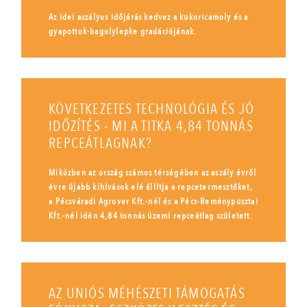
Az idei aszályos időjárás kedvez a kukoricamoly és a
gyapottok-bagolylepke gradációjának.
KÖVETKEZETES TECHNOLÓGIA ÉS JÓ
IDŐZÍTÉS - MI A TITKA 4,84 TONNÁS
REPCEÁTLAGNAK?
Miközben az ország számos térségében az aszály évről
évre újabb kihívások elé állítja a repcetermesztőket,
a Pécsváradi Agrover Kft.-nél és a Pécs-Reménypusztai
Kft.-nél idén 4,84 tonnás üzemi repceátlag született.
AZ UNIÓS MÉHÉSZETI TÁMOGATÁS