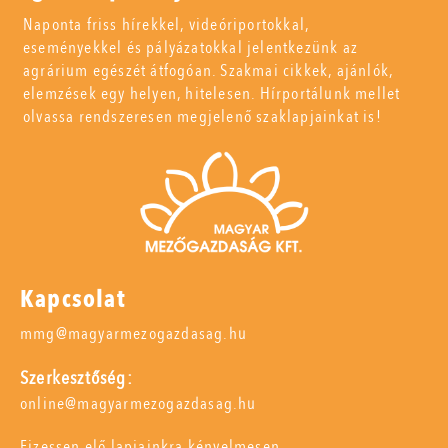
Naponta friss hírekkel, videóriportokkal,
eseményekkel és pályázatokkal jelentkezünk az
agrárium egészét átfogóan. Szakmai cikkek, ajánlók,
elemzések egy helyen, hitelesen. Hírportálunk mellet
olvassa rendszeresen megjelenő szaklapjainkat is!
Kapcsolat
mmg@magyarmezogazdasag.hu
Szerkesztőség:
online@magyarmezogazdasag.hu
Fizessen elő lapjainkra kényelmesen