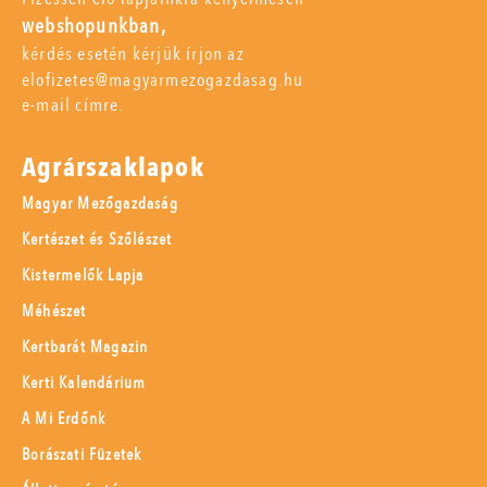
webshopunkban,
kérdés esetén kérjük írjon az
elofizetes@magyarmezogazdasag.hu
e-mail címre.
Agrárszaklapok
Magyar Mezőgazdaság
Kertészet és Szőlészet
Kistermelők Lapja
Méhészet
Kertbarát Magazin
Kerti Kalendárium
A Mi Erdőnk
Borászati Füzetek