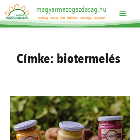
magyarmezogazdasag.hu
Gazdaság
Növény
Állat
Élelmiszer
Technológia
Természet
Címke:
biotermelés