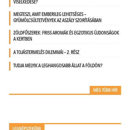
VISELKEDÉSE?
MEGTESZI, AMIT EMBERILEG LEHETSÉGES –
GYÜMÖLCSÜLTETVÉNYEK AZ ASZÁLY SZORÍTÁSÁBAN
ZÖLDFŰSZEREK: FRISS AROMÁK ÉS EGZOTIKUS ÚJDONSÁGOK
A KERTBEN
A TOJÁSTERMELÉS DILEMMÁI – 2. RÉSZ
TUDJA MELYIK A LEGHANGOSABB ÁLLAT A FÖLDÖN?
MÉG TÖBB HÍR
LEGNÉPSZERŰBB