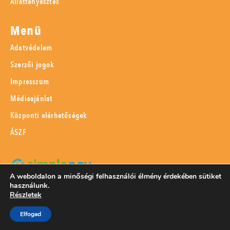
Állattenyésztés
Menü
Adatvédelem
Szerzői jogok
Impresszum
Médiaajánlat
Központi elérhetőségek
ÁSZF
A weboldalon a minőségi felhasználói élmény érdekében sütiket
használunk.
SimplePay adattovábbítási nyilatkozat
Részletek
Elfogad
© 2023 Magyar Mezőgazdaság Kft.