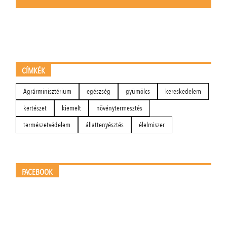
CÍMKÉK
Agrárminisztérium
egészség
gyümölcs
kereskedelem
kertészet
kiemelt
növénytermesztés
természetvédelem
állattenyésztés
élelmiszer
FACEBOOK