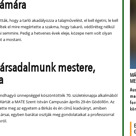
számára
ták, hogy a tarló akadályozza a talajművelést, el kell égetni, le kell
eltek el mire megértette a szakma, hogy takaró, védőréteg nélkül
 semmire. Pedig a hetvenes évek eleje, közepe nem volt olyan
nt a mostani.
ársadalmunk mestere,
a
endhagyó ünnepséggel köszöntötték 70. születésnapja alkalmából
 Mártát a MATE Szent István Campusán április 29-én Gödöllőn. Az
tette meg az egyetem a Birkás és én című kiadványt, amiben
ársai, egyben barátai osztják meg gondolataikat a professzorral
ról.