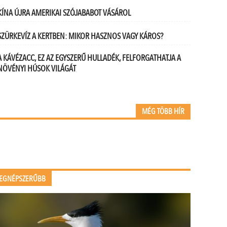
KÍNA ÚJRA AMERIKAI SZÓJABABOT VÁSÁROL
SZÜRKEVÍZ A KERTBEN: MIKOR HASZNOS VAGY KÁROS?
A KÁVÉZACC, EZ AZ EGYSZERŰ HULLADÉK, FELFORGATHATJA A
NÖVÉNYI HÚSOK VILÁGÁT
MÉG TÖBB HÍR
EGNÉPSZERŰBB