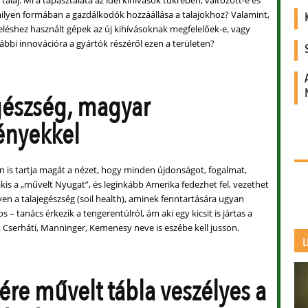
milyen formában a gazdálkodók hozzáállása a talajokhoz? Valamint,
léshez használt gépek az új kihívásoknak megfelelőek-e, vagy
ábbi innovációra a gyártók részéről ezen a területen?
gészség, magyar
ényekkel
 is tartja magát a nézet, hogy minden újdonságot, fogalmat,
kis a „művelt Nyugat”, és leginkább Amerika fedezhet fel, vezethet
en a talajegészség (soil health), aminek fenntartására ugyan
 – tanács érkezik a tengerentúlról, ám aki egy kicsit is jártas a
Cserháti, Manninger, Kemenesy neve is eszébe kell jusson.
L
tére művelt tábla veszélyes a