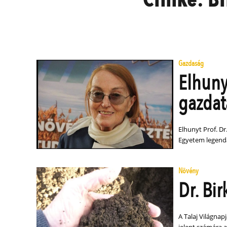
Gazdaság
Elhuny
gazdat
Elhunyt Prof. D
Egyetem legendá
Növény
Dr. Bir
A Talaj Világnap
jelent számára a