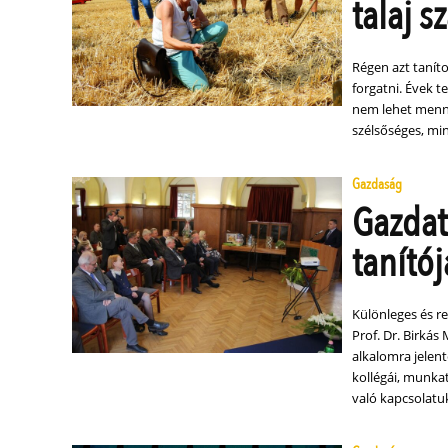
talaj 
Régen azt tanítot
forgatni. Évek t
nem lehet menni
szélsőséges, mi
Gazdaság
Gazdat
tanítój
Különleges és r
Prof. Dr. Birkás
alkalomra jelen
kollégái, munkat
való kapcsolatuk