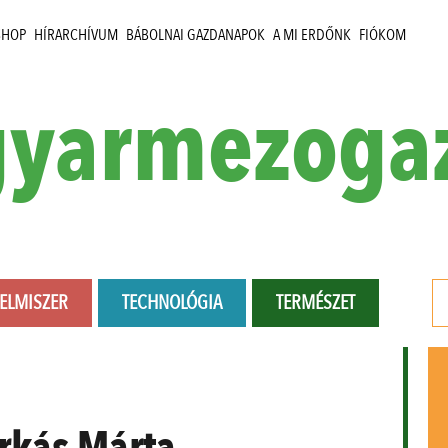
SHOP
HÍRARCHÍVUM
BÁBOLNAI GAZDANAPOK
A MI ERDŐNK
FIÓKOM
yarmezoga
LELMISZER
TECHNOLÓGIA
TERMÉSZET
rkás Márta