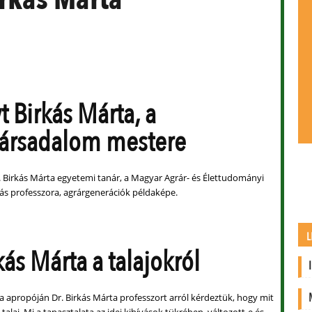
t Birkás Márta, a
ársadalom mestere
r. Birkás Márta egyetemi tanár, a Magyar Agrár- és Élettudományi
s professzora, agrárgenerációk példaképe.
L
kás Márta a talajokról
ja apropóján Dr. Birkás Márta professzort arról kérdeztük, hogy mit
 talaj. Mi a tapasztalata az idei kihívások tükrében, változott-e és