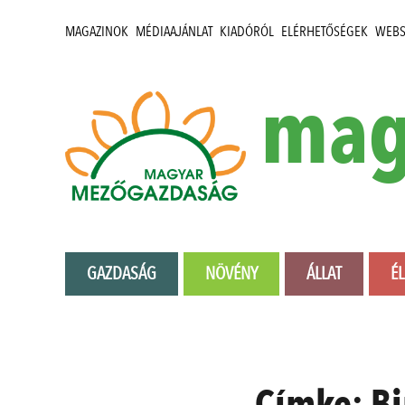
MAGAZINOK
MÉDIAAJÁNLAT
KIADÓRÓL
ELÉRHETŐSÉGEK
WEB
mag
GAZDASÁG
NÖVÉNY
ÁLLAT
É
Címke:
Bi