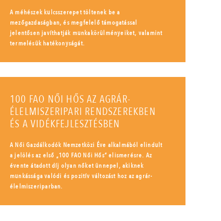
A méhészek kulcsszerepet töltenek be a
mezőgazdaságban, és megfelelő támogatással
jelentősen javíthatják munkakörülményeiket, valamint
termelésük hatékonyságát.
100 FAO NŐI HŐS AZ AGRÁR-
ÉLELMISZERIPARI RENDSZEREKBEN
ÉS A VIDÉKFEJLESZTÉSBEN
A Női Gazdálkodók Nemzetközi Éve alkalmából elindult
a jelölés az első „100 FAO Női Hős” elismerésre. Az
évente átadott díj olyan nőket ünnepel, akiknek
munkássága valódi és pozitív változást hoz az agrár-
élelmiszeriparban.