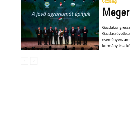
Gazdaság
Megerő
Gazdakongresszu
Gazdaszövetkeze
eseményen, amel
kormány és a ké