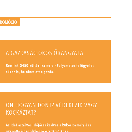
PROMÓCIÓ
A GAZDASÁG OKOS ŐRANGYALA
Reolink G450 kültéri kamera - Folyamatos felügyelet
akkor is, ha nincs ott a gazda.
ÖN HOGYAN DÖNT? VÉDEKEZIK VAGY
KOCKÁZTAT?
Az idei aszályos időjárás kedvez a kukoricamoly és a
gyapottok-bagolylepke gradációjának.