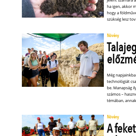
ha igen, akkor 
hogy a földműve
szükség lesz tov
Növény
Talaje
előzm
Még napjainkban
technológiát csa
be. Manapság ily
számos – hasznos
témában, annak 
Növény
A feke