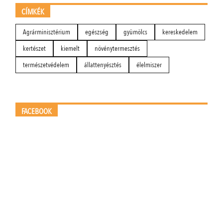
CÍMKÉK
Agrárminisztérium
egészség
gyümölcs
kereskedelem
kertészet
kiemelt
növénytermesztés
természetvédelem
állattenyésztés
élelmiszer
FACEBOOK