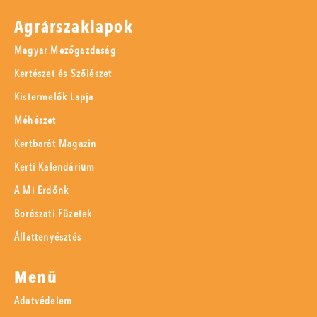
Agrárszaklapok
Magyar Mezőgazdaság
Kertészet és Szőlészet
Kistermelők Lapja
Méhészet
Kertbarát Magazin
Kerti Kalendárium
A Mi Erdőnk
Borászati Füzetek
Állattenyésztés
Menü
Adatvédelem