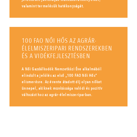
valamint termelésük hatékonyságát.
100 FAO NŐI HŐS AZ AGRÁR-
ÉLELMISZERIPARI RENDSZEREKBEN
ÉS A VIDÉKFEJLESZTÉSBEN
A Női Gazdálkodók Nemzetközi Éve alkalmából
elindult a jelölés az első „100 FAO Női Hős”
elismerésre. Az évente átadott díj olyan nőket
ünnepel, akiknek munkássága valódi és pozitív
változást hoz az agrár-élelmiszeriparban.