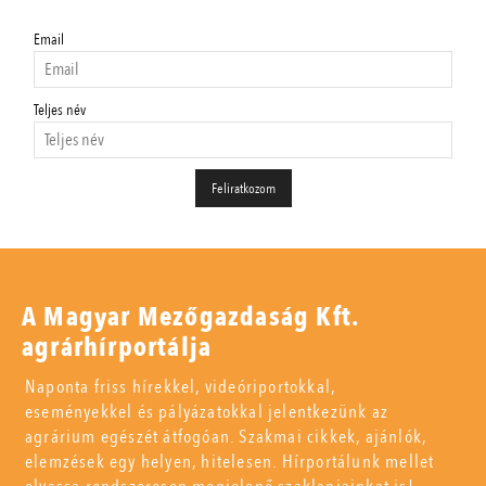
Email
Teljes név
A Magyar Mezőgazdaság Kft.
agrárhírportálja
Naponta friss hírekkel, videóriportokkal,
eseményekkel és pályázatokkal jelentkezünk az
agrárium egészét átfogóan. Szakmai cikkek, ajánlók,
elemzések egy helyen, hitelesen. Hírportálunk mellet