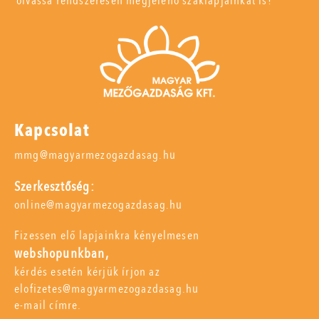
olvassa rendszeresen megjelenő szaklapjainkat is!
Kapcsolat
mmg@magyarmezogazdasag.hu
Szerkesztőség:
online@magyarmezogazdasag.hu
Fizessen elő lapjainkra kényelmesen
webshopunkban,
kérdés esetén kérjük írjon az
elofizetes@magyarmezogazdasag.hu
e-mail címre.