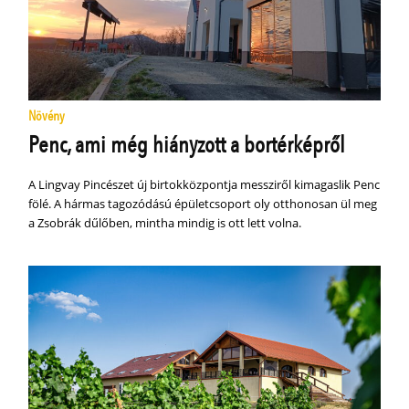
Növény
Penc, ami még hiányzott a bortérképről
A Lingvay Pincészet új birtokközpontja messziről kimagaslik Penc
fölé. A hármas tagozódású épületcsoport oly otthonosan ül meg
a Zsobrák dűlőben, mintha mindig is ott lett volna.