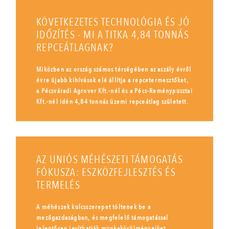
KÖVETKEZETES TECHNOLÓGIA ÉS JÓ
IDŐZÍTÉS - MI A TITKA 4,84 TONNÁS
REPCEÁTLAGNAK?
Miközben az ország számos térségében az aszály évről
évre újabb kihívások elé állítja a repcetermesztőket,
a Pécsváradi Agrover Kft.-nél és a Pécs-Reménypusztai
Kft.-nél idén 4,84 tonnás üzemi repceátlag született.
AZ UNIÓS MÉHÉSZETI TÁMOGATÁS
FÓKUSZA: ESZKÖZFEJLESZTÉS ÉS
TERMELÉS
A méhészek kulcsszerepet töltenek be a
mezőgazdaságban, és megfelelő támogatással
jelentősen javíthatják munkakörülményeiket,