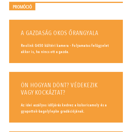
PROMÓCIÓ
A GAZDASÁG OKOS ŐRANGYALA
Reolink G450 kültéri kamera - Folyamatos felügyelet
akkor is, ha nincs ott a gazda.
ÖN HOGYAN DÖNT? VÉDEKEZIK
VAGY KOCKÁZTAT?
Az idei aszályos időjárás kedvez a kukoricamoly és a
gyapottok-bagolylepke gradációjának.