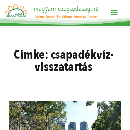
magyarmezogazdasag.hu
Gazdaság
Növény
Állat
Élelmiszer
Technológia
Természet
Címke:
csapadékvíz-
visszatartás