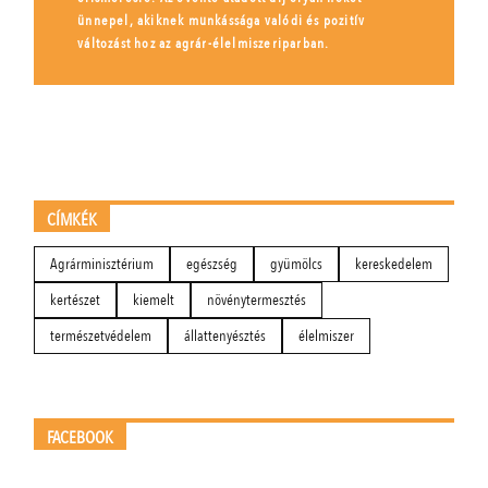
ünnepel, akiknek munkássága valódi és pozitív
változást hoz az agrár-élelmiszeriparban.
CÍMKÉK
Agrárminisztérium
egészség
gyümölcs
kereskedelem
kertészet
kiemelt
növénytermesztés
természetvédelem
állattenyésztés
élelmiszer
FACEBOOK