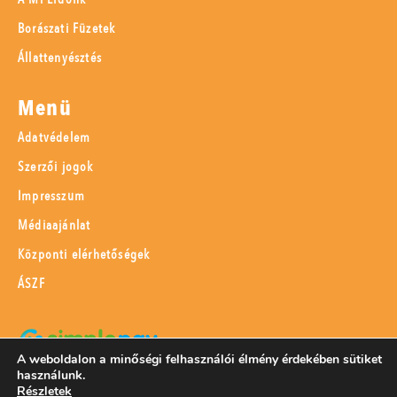
Borászati Füzetek
Állattenyésztés
Menü
Adatvédelem
Szerzői jogok
Impresszum
Médiaajánlat
Központi elérhetőségek
ÁSZF
A weboldalon a minőségi felhasználói élmény érdekében sütiket
használunk.
SimplePay adattovábbítási nyilatkozat
Részletek