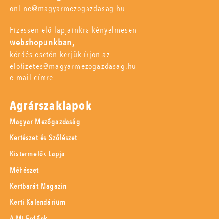
online@magyarmezogazdasag.hu
Fizessen elő lapjainkra kényelmesen
webshopunkban,
kérdés esetén kérjük írjon az
elofizetes@magyarmezogazdasag.hu
e-mail címre.
Agrárszaklapok
Magyar Mezőgazdaság
Kertészet és Szőlészet
Kistermelők Lapja
Méhészet
Kertbarát Magazin
Kerti Kalendárium
A Mi Erdőnk