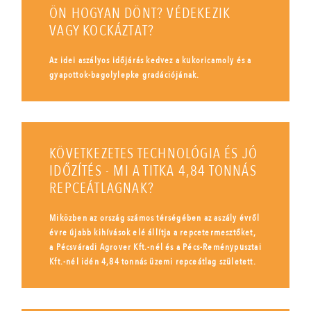
ÖN HOGYAN DÖNT? VÉDEKEZIK
VAGY KOCKÁZTAT?
Az idei aszályos időjárás kedvez a kukoricamoly és a
gyapottok-bagolylepke gradációjának.
KÖVETKEZETES TECHNOLÓGIA ÉS JÓ
IDŐZÍTÉS - MI A TITKA 4,84 TONNÁS
REPCEÁTLAGNAK?
Miközben az ország számos térségében az aszály évről
évre újabb kihívások elé állítja a repcetermesztőket,
a Pécsváradi Agrover Kft.-nél és a Pécs-Reménypusztai
Kft.-nél idén 4,84 tonnás üzemi repceátlag született.