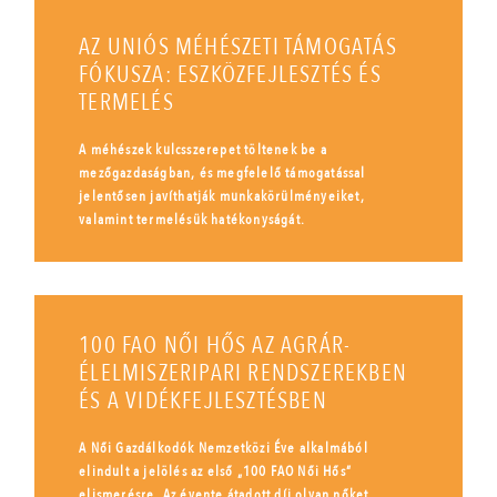
AZ UNIÓS MÉHÉSZETI TÁMOGATÁS
FÓKUSZA: ESZKÖZFEJLESZTÉS ÉS
TERMELÉS
A méhészek kulcsszerepet töltenek be a
mezőgazdaságban, és megfelelő támogatással
jelentősen javíthatják munkakörülményeiket,
valamint termelésük hatékonyságát.
100 FAO NŐI HŐS AZ AGRÁR-
ÉLELMISZERIPARI RENDSZEREKBEN
ÉS A VIDÉKFEJLESZTÉSBEN
A Női Gazdálkodók Nemzetközi Éve alkalmából
elindult a jelölés az első „100 FAO Női Hős”
elismerésre. Az évente átadott díj olyan nőket