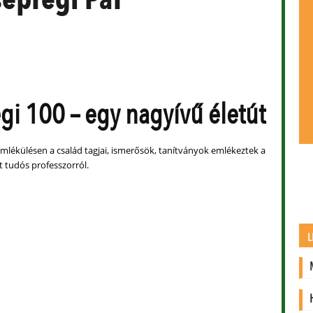
gi 100 – egy nagyívű életút
Emlékülésen a család tagjai, ismerősök, tanítványok emlékeztek a
t tudós professzorról.
L