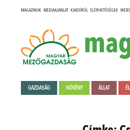
MAGAZINOK
MÉDIAAJÁNLAT
KIADÓRÓL
ELÉRHETŐSÉGEK
WEB
mag
GAZDASÁG
NÖVÉNY
ÁLLAT
É
Címke:
Cs