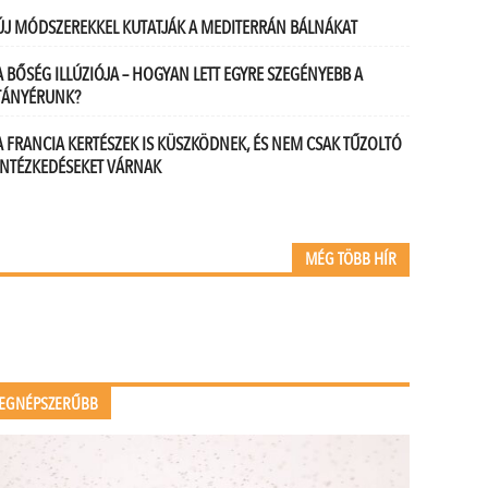
ÚJ MÓDSZEREKKEL KUTATJÁK A MEDITERRÁN BÁLNÁKAT
A BŐSÉG ILLÚZIÓJA – HOGYAN LETT EGYRE SZEGÉNYEBB A
TÁNYÉRUNK?
A FRANCIA KERTÉSZEK IS KÜSZKÖDNEK, ÉS NEM CSAK TŰZOLTÓ
INTÉZKEDÉSEKET VÁRNAK
MÉG TÖBB HÍR
EGNÉPSZERŰBB