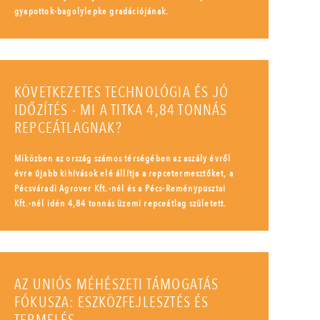
gyapottok-bagolylepke gradációjának.
KÖVETKEZETES TECHNOLÓGIA ÉS JÓ
IDŐZÍTÉS - MI A TITKA 4,84 TONNÁS
REPCEÁTLAGNAK?
Miközben az ország számos térségében az aszály évről
évre újabb kihívások elé állítja a repcetermesztőket, a
Pécsváradi Agrover Kft.-nél és a Pécs-Reménypusztai
Kft.-nél idén 4,84 tonnás üzemi repceátlag született.
AZ UNIÓS MÉHÉSZETI TÁMOGATÁS
FÓKUSZA: ESZKÖZFEJLESZTÉS ÉS