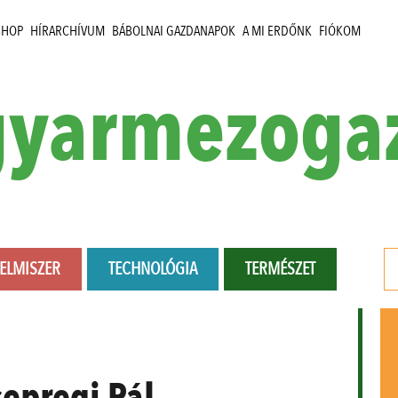
SHOP
HÍRARCHÍVUM
BÁBOLNAI GAZDANAPOK
A MI ERDŐNK
FIÓKOM
yarmezoga
LELMISZER
TECHNOLÓGIA
TERMÉSZET
epregi Pál