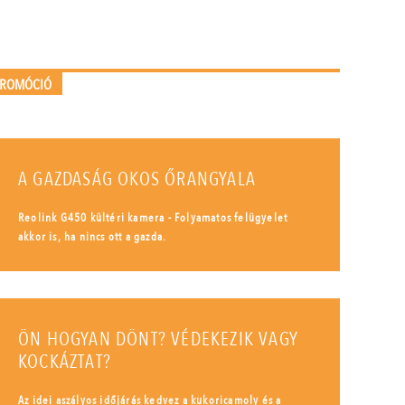
PROMÓCIÓ
A GAZDASÁG OKOS ŐRANGYALA
Reolink G450 kültéri kamera - Folyamatos felügyelet
akkor is, ha nincs ott a gazda.
ÖN HOGYAN DÖNT? VÉDEKEZIK VAGY
KOCKÁZTAT?
Az idei aszályos időjárás kedvez a kukoricamoly és a