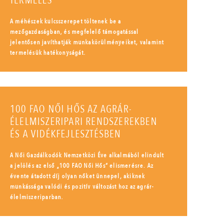
TERMELÉS
A méhészek kulcsszerepet töltenek be a
mezőgazdaságban, és megfelelő támogatással
jelentősen javíthatják munkakörülményeiket, valamint
termelésük hatékonyságát.
100 FAO NŐI HŐS AZ AGRÁR-
ÉLELMISZERIPARI RENDSZEREKBEN
ÉS A VIDÉKFEJLESZTÉSBEN
A Női Gazdálkodók Nemzetközi Éve alkalmából elindult
a jelölés az első „100 FAO Női Hős” elismerésre. Az
évente átadott díj olyan nőket ünnepel, akiknek
munkássága valódi és pozitív változást hoz az agrár-
élelmiszeriparban.