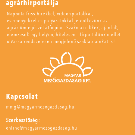
agrárhírportálja
Naponta friss hírekkel, videóriportokkal,
eseményekkel és pályázatokkal jelentkezünk az
agrárium egészét átfogóan. Szakmai cikkek, ajánlók,
elemzések egy helyen, hitelesen. Hírportálunk mellet
olvassa rendszeresen megjelenő szaklapjainkat is!
Kapcsolat
mmg@magyarmezogazdasag.hu
Szerkesztőség:
online@magyarmezogazdasag.hu