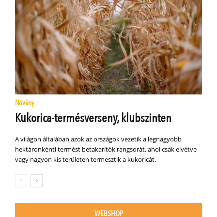
Növény
Kukorica-termésverseny, klubszinten
A világon általában azok az országok vezetik a legnagyobb
hektáronkénti termést betakarítók rangsorát, ahol csak elvétve
vagy nagyon kis területen termesztik a kukoricát.
WEBSHOP