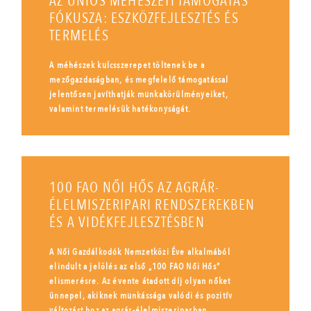
AZ UNIÓS MÉHÉSZETI TÁMOGATÁS
FÓKUSZA: ESZKÖZFEJLESZTÉS ÉS
TERMELÉS
A méhészek kulcsszerepet töltenek be a
mezőgazdaságban, és megfelelő támogatással
jelentősen javíthatják munkakörülményeiket,
valamint termelésük hatékonyságát.
100 FAO NŐI HŐS AZ AGRÁR-
ÉLELMISZERIPARI RENDSZEREKBEN
ÉS A VIDÉKFEJLESZTÉSBEN
A Női Gazdálkodók Nemzetközi Éve alkalmából
elindult a jelölés az első „100 FAO Női Hős”
elismerésre. Az évente átadott díj olyan nőket
ünnepel, akiknek munkássága valódi és pozitív
változást hoz az agrár-élelmiszeriparban.