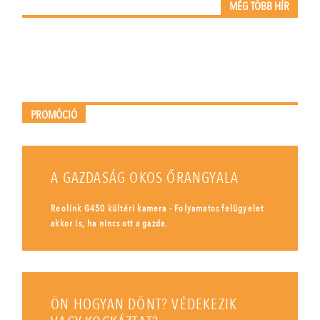
MÉG TÖBB HÍR
PROMÓCIÓ
A GAZDASÁG OKOS ŐRANGYALA
Reolink G450 kültéri kamera - Folyamatos felügyelet
akkor is, ha nincs ott a gazda.
ÖN HOGYAN DÖNT? VÉDEKEZIK