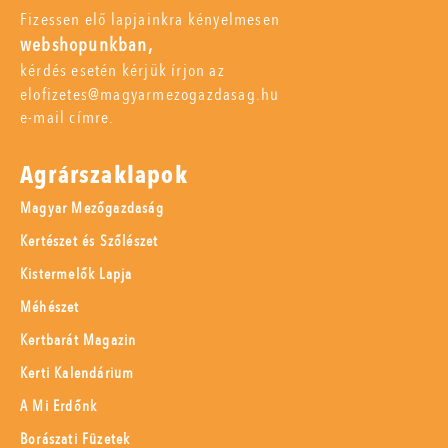
Fizessen elő lapjainkra kényelmesen
webshopunkban,
kérdés esetén kérjük írjon az
elofizetes@magyarmezogazdasag.hu
e-mail címre.
Agrárszaklapok
Magyar Mezőgazdaság
Kertészet és Szőlészet
Kistermelők Lapja
Méhészet
Kertbarát Magazin
Kerti Kalendárium
A Mi Erdőnk
Borászati Füzetek