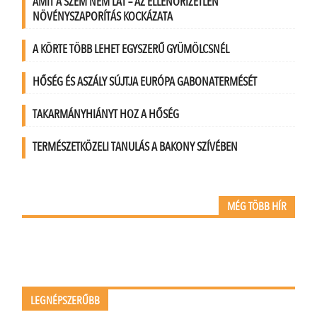
AMIT A SZEM NEM LÁT – AZ ELLENŐRIZETLEN
NÖVÉNYSZAPORÍTÁS KOCKÁZATA
A KÖRTE TÖBB LEHET EGYSZERŰ GYÜMÖLCSNÉL
HŐSÉG ÉS ASZÁLY SÚJTJA EURÓPA GABONATERMÉSÉT
TAKARMÁNYHIÁNYT HOZ A HŐSÉG
TERMÉSZETKÖZELI TANULÁS A BAKONY SZÍVÉBEN
MÉG TÖBB HÍR
LEGNÉPSZERŰBB