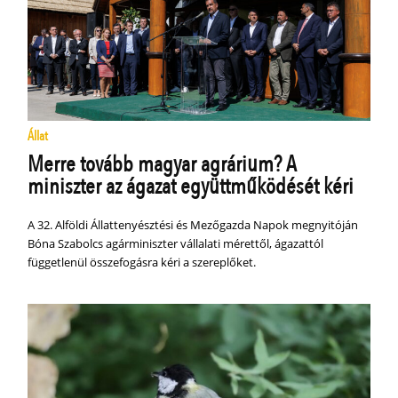
Állat
Merre tovább magyar agrárium? A
miniszter az ágazat együttműködését kéri
A 32. Alföldi Állattenyésztési és Mezőgazda Napok megnyitóján
Bóna Szabolcs agárminiszter vállalati mérettől, ágazattól
függetlenül összefogásra kéri a szereplőket.