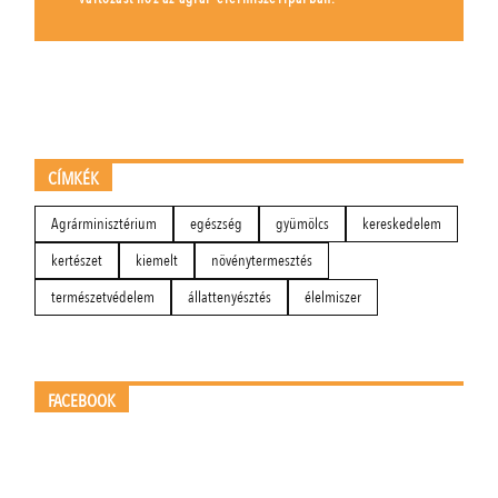
CÍMKÉK
Agrárminisztérium
egészség
gyümölcs
kereskedelem
kertészet
kiemelt
növénytermesztés
természetvédelem
állattenyésztés
élelmiszer
FACEBOOK