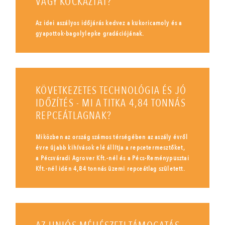
VAGY KOCKÁZTAT?
Az idei aszályos időjárás kedvez a kukoricamoly és a
gyapottok-bagolylepke gradációjának.
KÖVETKEZETES TECHNOLÓGIA ÉS JÓ
IDŐZÍTÉS - MI A TITKA 4,84 TONNÁS
REPCEÁTLAGNAK?
Miközben az ország számos térségében az aszály évről
évre újabb kihívások elé állítja a repcetermesztőket,
a Pécsváradi Agrover Kft.-nél és a Pécs-Reménypusztai
Kft.-nél idén 4,84 tonnás üzemi repceátlag született.