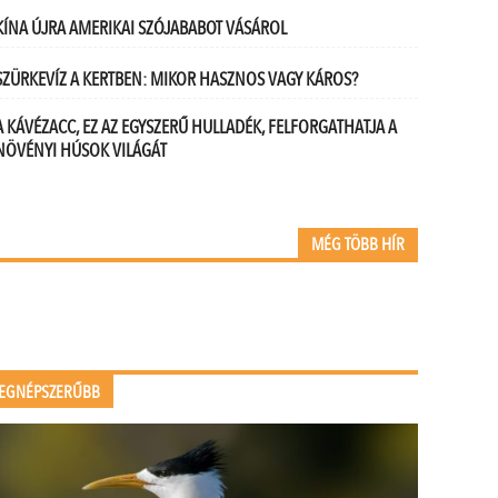
KÍNA ÚJRA AMERIKAI SZÓJABABOT VÁSÁROL
SZÜRKEVÍZ A KERTBEN: MIKOR HASZNOS VAGY KÁROS?
A KÁVÉZACC, EZ AZ EGYSZERŰ HULLADÉK, FELFORGATHATJA A
NÖVÉNYI HÚSOK VILÁGÁT
MÉG TÖBB HÍR
EGNÉPSZERŰBB