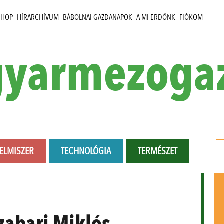
SHOP
HÍRARCHÍVUM
BÁBOLNAI GAZDANAPOK
A MI ERDŐNK
FIÓKOM
yarmezoga
LELMISZER
TECHNOLÓGIA
TERMÉSZET
Szabari Miklós