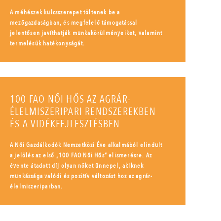
A méhészek kulcsszerepet töltenek be a
mezőgazdaságban, és megfelelő támogatással
jelentősen javíthatják munkakörülményeiket, valamint
termelésük hatékonyságát.
100 FAO NŐI HŐS AZ AGRÁR-
ÉLELMISZERIPARI RENDSZEREKBEN
ÉS A VIDÉKFEJLESZTÉSBEN
A Női Gazdálkodók Nemzetközi Éve alkalmából elindult
a jelölés az első „100 FAO Női Hős” elismerésre. Az
évente átadott díj olyan nőket ünnepel, akiknek
munkássága valódi és pozitív változást hoz az agrár-
élelmiszeriparban.