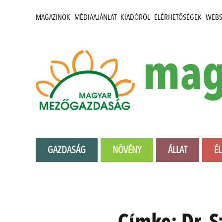
MAGAZINOK
MÉDIAAJÁNLAT
KIADÓRÓL
ELÉRHETŐSÉGEK
WEB
mag
GAZDASÁG
NÖVÉNY
ÁLLAT
É
Címke:
Dr. 