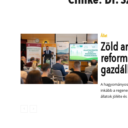
Állat
Zöld a
reform
gazdál
A hagyományos 
inkább a regener
állatok jóléte és