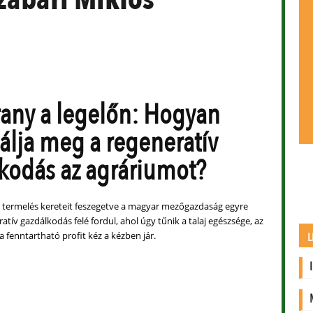
rany a legelőn: Hogyan
álja meg a regeneratív
kodás az agráriumot?
termelés kereteit feszegetve a magyar mezőgazdaság egyre
atív gazdálkodás felé fordul, ahol úgy tűnik a talaj egészsége, az
 a fenntartható profit kéz a kézben jár.
L