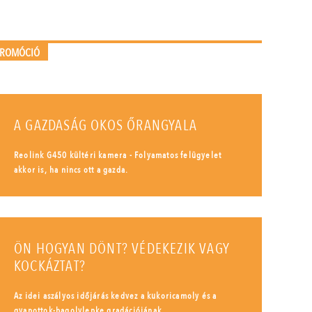
PROMÓCIÓ
A GAZDASÁG OKOS ŐRANGYALA
Reolink G450 kültéri kamera - Folyamatos felügyelet
akkor is, ha nincs ott a gazda.
ÖN HOGYAN DÖNT? VÉDEKEZIK VAGY
KOCKÁZTAT?
Az idei aszályos időjárás kedvez a kukoricamoly és a
gyapottok-bagolylepke gradációjának.