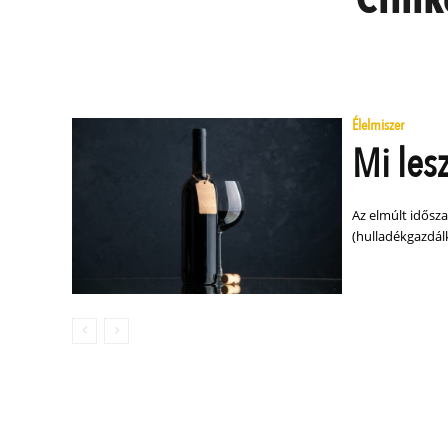
Élelmiszer
Mi les
Az elmúlt idősz
(hulladékgazdálk