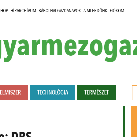
SHOP
HÍRARCHÍVUM
BÁBOLNAI GAZDANAPOK
A MI ERDŐNK
FIÓKOM
yarmezoga
LELMISZER
TECHNOLÓGIA
TERMÉSZET
e:
DRS