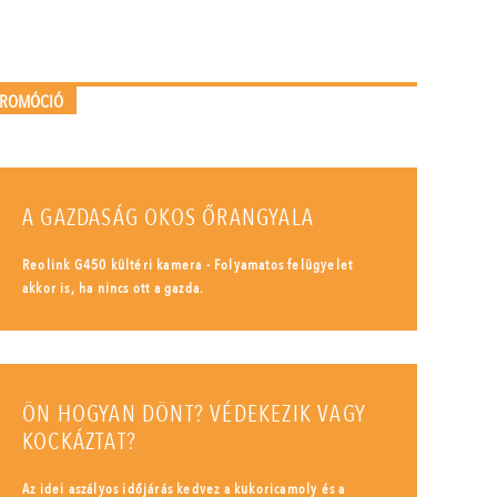
PROMÓCIÓ
A GAZDASÁG OKOS ŐRANGYALA
Reolink G450 kültéri kamera - Folyamatos felügyelet
akkor is, ha nincs ott a gazda.
ÖN HOGYAN DÖNT? VÉDEKEZIK VAGY
KOCKÁZTAT?
Az idei aszályos időjárás kedvez a kukoricamoly és a