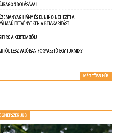
ÚJRAGONDOLÁSÁVAL
ÜZEMANYAGHIÁNY ÉS EL NIÑO NEHEZÍTI A
PÁLMAÜLTETVÉNYEKEN A BETAKARÍTÁST
SIPIRC A KERTEMBŐL!
MITŐL LESZ VALÓBAN FOGYASZTÓ EGY TURMIX?
MÉG TÖBB HÍR
EGNÉPSZERŰBB