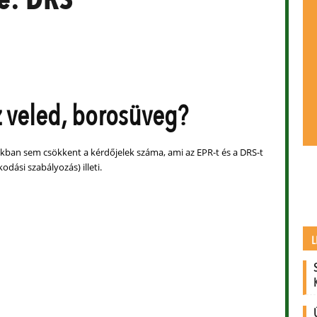
z veled, borosüveg?
akban sem csökkent a kérdőjelek száma, ami az EPR-t és a DRS-t
odási szabályozás) illeti.
L