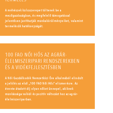
A méhészek kulcsszerepet töltenek be a
mezőgazdaságban, és megfelelő támogatással
jelentősen javíthatják munkakörülményeiket, valamint
termelésük hatékonyságát.
100 FAO NŐI HŐS AZ AGRÁR-
ÉLELMISZERIPARI RENDSZEREKBEN
ÉS A VIDÉKFEJLESZTÉSBEN
A Női Gazdálkodók Nemzetközi Éve alkalmából elindult
a jelölés az első „100 FAO Női Hős” elismerésre. Az
évente átadott díj olyan nőket ünnepel, akiknek
munkássága valódi és pozitív változást hoz az agrár-
élelmiszeriparban.