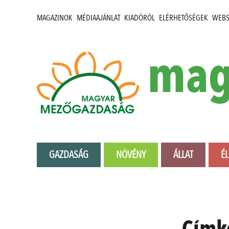
MAGAZINOK
MÉDIAAJÁNLAT
KIADÓRÓL
ELÉRHETŐSÉGEK
WEB
mag
GAZDASÁG
NÖVÉNY
ÁLLAT
É
Címk