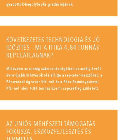
gyapottok-bagolylepke gradációjának.
KÖVETKEZETES TECHNOLÓGIA ÉS JÓ
IDŐZÍTÉS - MI A TITKA 4,84 TONNÁS
REPCEÁTLAGNAK?
Miközben az ország számos térségében az aszály évről
évre újabb kihívások elé állítja a repcetermesztőket, a
Pécsváradi Agrover Kft.-nél és a Pécs-Reménypusztai
Kft.-nél idén 4,84 tonnás üzemi repceátlag született.
AZ UNIÓS MÉHÉSZETI TÁMOGATÁS
FÓKUSZA: ESZKÖZFEJLESZTÉS ÉS
TERMELÉS