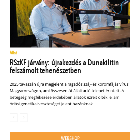
Állat
RSzKF járvány: újrakezdés a Dunakilitin
felszámolt tehenészetben
2025 tavaszán újra megjelent a ragadós száj- és körömfájás vírus
Magyarországon, ami összesen öt állattartó telepet érintett. A
betegség megfékezése érdekében állatok ezreit ölték le, ami
óriási genetikai veszteséget jelent hazánknak.
WEBSHOP