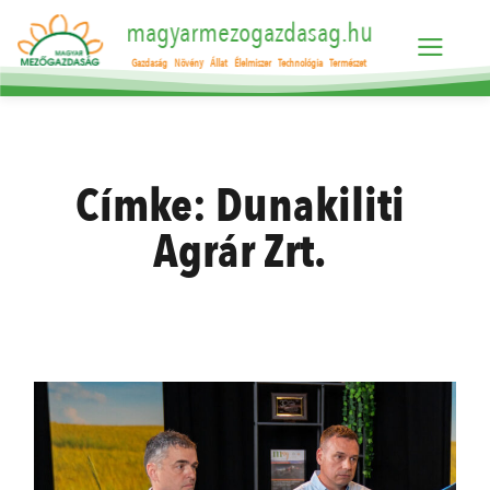
magyarmezogazdasag.hu
Gazdaság
Növény
Állat
Élelmiszer
Technológia
Természet
Címke:
Dunakiliti
Agrár Zrt.