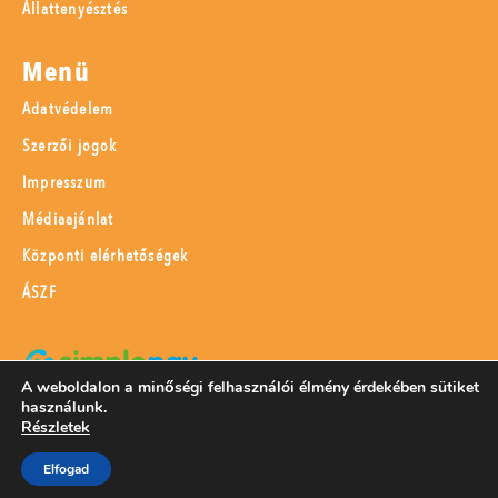
Állattenyésztés
Menü
Adatvédelem
Szerzői jogok
Impresszum
Médiaajánlat
Központi elérhetőségek
ÁSZF
A weboldalon a minőségi felhasználói élmény érdekében sütiket
használunk.
SimplePay adattovábbítási nyilatkozat
Részletek
Elfogad
© 2023 Magyar Mezőgazdaság Kft.