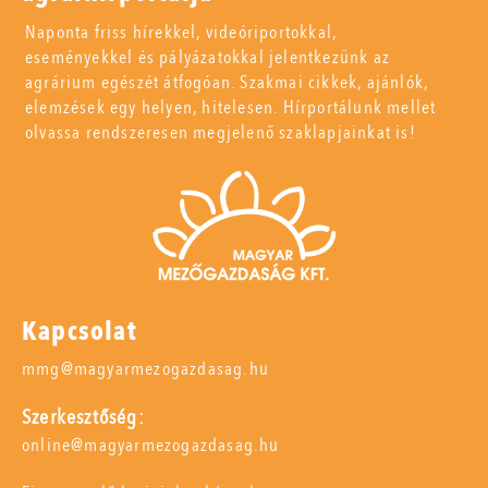
Naponta friss hírekkel, videóriportokkal,
eseményekkel és pályázatokkal jelentkezünk az
agrárium egészét átfogóan. Szakmai cikkek, ajánlók,
elemzések egy helyen, hitelesen. Hírportálunk mellet
olvassa rendszeresen megjelenő szaklapjainkat is!
Kapcsolat
mmg@magyarmezogazdasag.hu
Szerkesztőség:
online@magyarmezogazdasag.hu