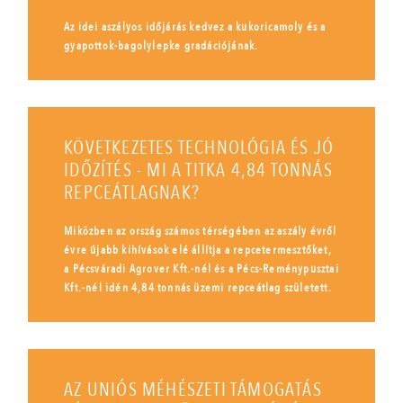
Az idei aszályos időjárás kedvez a kukoricamoly és a
gyapottok-bagolylepke gradációjának.
KÖVETKEZETES TECHNOLÓGIA ÉS JÓ
IDŐZÍTÉS - MI A TITKA 4,84 TONNÁS
REPCEÁTLAGNAK?
Miközben az ország számos térségében az aszály évről
évre újabb kihívások elé állítja a repcetermesztőket,
a Pécsváradi Agrover Kft.-nél és a Pécs-Reménypusztai
Kft.-nél idén 4,84 tonnás üzemi repceátlag született.
AZ UNIÓS MÉHÉSZETI TÁMOGATÁS