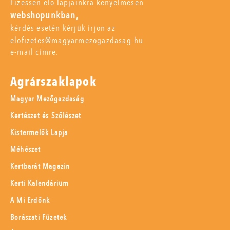
Fizessen elő lapjainkra kényelmesen
webshopunkban,
kérdés esetén kérjük írjon az
elofizetes@magyarmezogazdasag.hu
e-mail címre.
Agrárszaklapok
Magyar Mezőgazdaság
Kertészet és Szőlészet
Kistermelők Lapja
Méhészet
Kertbarát Magazin
Kerti Kalendárium
A Mi Erdőnk
Borászati Füzetek