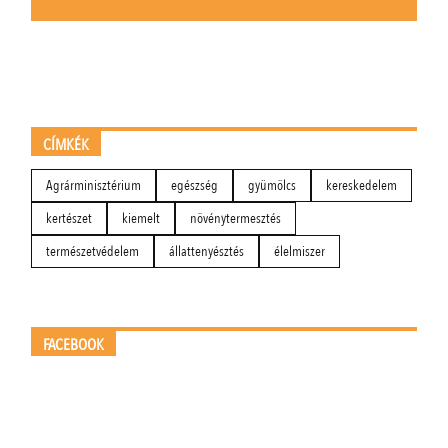
CÍMKÉK
Agrárminisztérium
egészség
gyümölcs
kereskedelem
kertészet
kiemelt
növénytermesztés
természetvédelem
állattenyésztés
élelmiszer
FACEBOOK