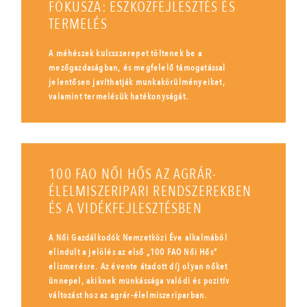
FÓKUSZA: ESZKÖZFEJLESZTÉS ÉS
TERMELÉS
A méhészek kulcsszerepet töltenek be a
mezőgazdaságban, és megfelelő támogatással
jelentősen javíthatják munkakörülményeiket,
valamint termelésük hatékonyságát.
100 FAO NŐI HŐS AZ AGRÁR-
ÉLELMISZERIPARI RENDSZEREKBEN
ÉS A VIDÉKFEJLESZTÉSBEN
A Női Gazdálkodók Nemzetközi Éve alkalmából
elindult a jelölés az első „100 FAO Női Hős”
elismerésre. Az évente átadott díj olyan nőket
ünnepel, akiknek munkássága valódi és pozitív
változást hoz az agrár-élelmiszeriparban.