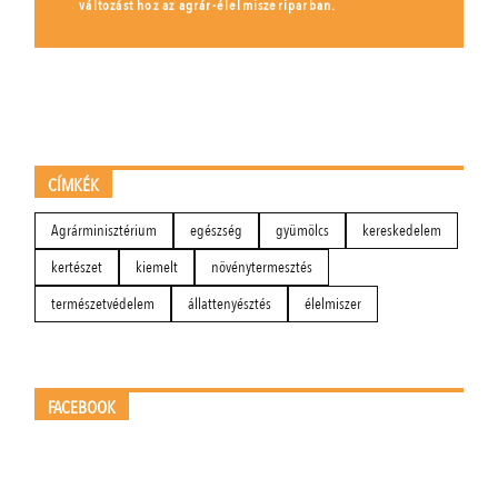
változást hoz az agrár-élelmiszeriparban.
CÍMKÉK
Agrárminisztérium
egészség
gyümölcs
kereskedelem
kertészet
kiemelt
növénytermesztés
természetvédelem
állattenyésztés
élelmiszer
FACEBOOK