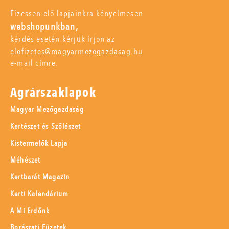
Fizessen elő lapjainkra kényelmesen
webshopunkban,
kérdés esetén kérjük írjon az
elofizetes@magyarmezogazdasag.hu
e-mail címre.
Agrárszaklapok
Magyar Mezőgazdaság
Kertészet és Szőlészet
Kistermelők Lapja
Méhészet
Kertbarát Magazin
Kerti Kalendárium
A Mi Erdőnk
Borászati Füzetek