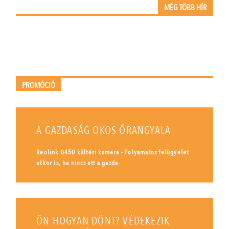
MÉG TÖBB HÍR
PROMÓCIÓ
A GAZDASÁG OKOS ŐRANGYALA
Reolink G450 kültéri kamera - Folyamatos felügyelet
akkor is, ha nincs ott a gazda.
ÖN HOGYAN DÖNT? VÉDEKEZIK