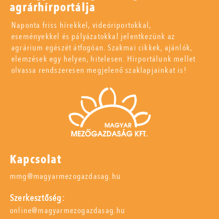
agrárhírportálja
Naponta friss hírekkel, videóriportokkal,
eseményekkel és pályázatokkal jelentkezünk az
agrárium egészét átfogóan. Szakmai cikkek, ajánlók,
elemzések egy helyen, hitelesen. Hírportálunk mellet
olvassa rendszeresen megjelenő szaklapjainkat is!
Kapcsolat
mmg@magyarmezogazdasag.hu
Szerkesztőség:
online@magyarmezogazdasag.hu