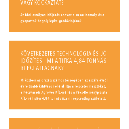
VAGY KOCKÁZTAT?
Az idei aszályos időjárás kedvez a kukoricamoly és a
gyapottok-bagolylepke gradációjának.
KÖVETKEZETES TECHNOLÓGIA ÉS JÓ
IDŐZÍTÉS - MI A TITKA 4,84 TONNÁS
REPCEÁTLAGNAK?
Miközben az ország számos térségében az aszály évről
évre újabb kihívások elé állítja a repcetermesztőket,
a Pécsváradi Agrover Kft.-nél és a Pécs-Reménypusztai
Kft.-nél idén 4,84 tonnás üzemi repceátlag született.