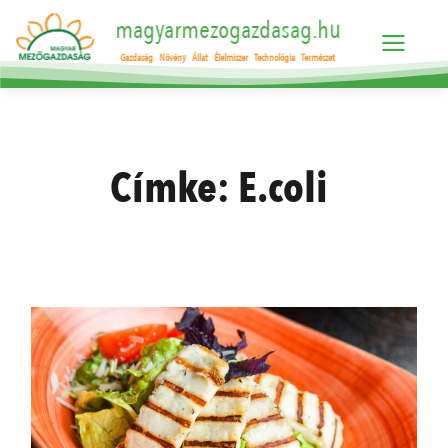
magyarmezogazdasag.hu
Gazdaság
Növény
Állat
Élelmiszer
Technológia
Természet
Címke:
E.coli