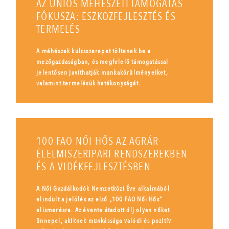
AZ UNIÓS MÉHÉSZETI TÁMOGATÁS
FÓKUSZA: ESZKÖZFEJLESZTÉS ÉS
TERMELÉS
A méhészek kulcsszerepet töltenek be a
mezőgazdaságban, és megfelelő támogatással
jelentősen javíthatják munkakörülményeiket,
valamint termelésük hatékonyságát.
100 FAO NŐI HŐS AZ AGRÁR-
ÉLELMISZERIPARI RENDSZEREKBEN
ÉS A VIDÉKFEJLESZTÉSBEN
A Női Gazdálkodók Nemzetközi Éve alkalmából
elindult a jelölés az első „100 FAO Női Hős”
elismerésre. Az évente átadott díj olyan nőket
ünnepel, akiknek munkássága valódi és pozitív