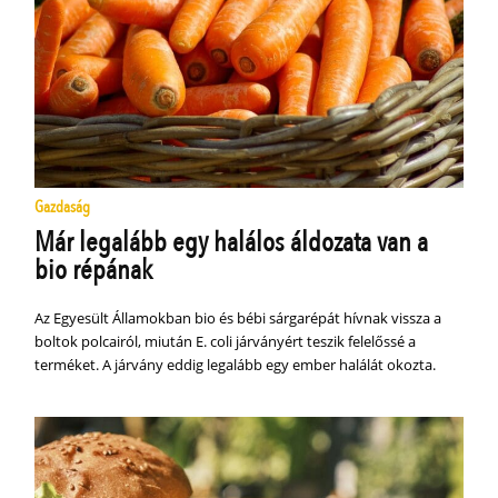
Gazdaság
Már legalább egy halálos áldozata van a
bio répának
Az Egyesült Államokban bio és bébi sárgarépát hívnak vissza a
boltok polcairól, miután E. coli járványért teszik felelőssé a
terméket. A járvány eddig legalább egy ember halálát okozta.