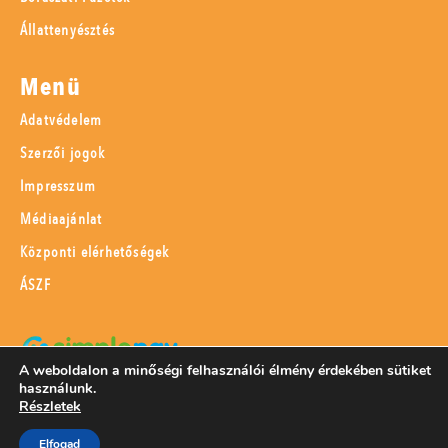
Állattenyésztés
Menü
Adatvédelem
Szerzői jogok
Impresszum
Médiaajánlat
Központi elérhetőségek
ÁSZF
A weboldalon a minőségi felhasználói élmény érdekében sütiket
használunk.
SimplePay adattovábbítási nyilatkozat
Részletek
Elfogad