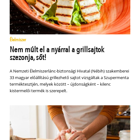
Élelmiszer
Nem múlt el a nyárral a grillsajtok
szezonja, sőt!
A Nemzeti Élelmiszerlánc-biztonsági Hivatal (Nébih) szakemberei
33 magyar előállítású grillezhető sajtot vizsgáltak a Szupermenta
terméktesztjén, melyek között – újdonságként – kilenc
kistermelői termék is szerepelt.