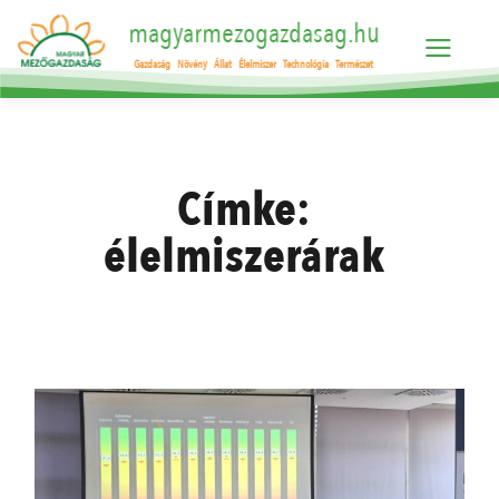
magyarmezogazdasag.hu
Gazdaság
Növény
Állat
Élelmiszer
Technológia
Természet
Címke:
élelmiszerárak