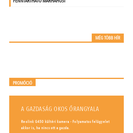
MÉG TÖBB HÍR
PROMÓCIÓ
A GAZDASÁG OKOS ŐRANGYALA
Reolink G450 kültéri kamera - Folyamatos felügyelet
akkor is, ha nincs ott a gazda.