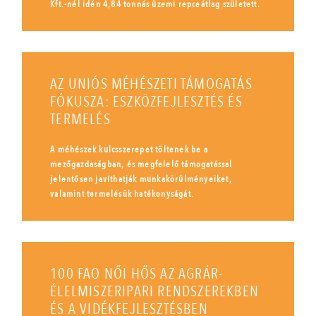
Kft.-nél idén 4,84 tonnás üzemi repceátlag született.
AZ UNIÓS MÉHÉSZETI TÁMOGATÁS
FÓKUSZA: ESZKÖZFEJLESZTÉS ÉS
TERMELÉS
A méhészek kulcsszerepet töltenek be a
mezőgazdaságban, és megfelelő támogatással
jelentősen javíthatják munkakörülményeiket,
valamint termelésük hatékonyságát.
100 FAO NŐI HŐS AZ AGRÁR-
ÉLELMISZERIPARI RENDSZEREKBEN
ÉS A VIDÉKFEJLESZTÉSBEN