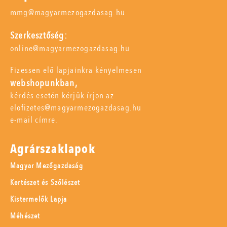
mmg@magyarmezogazdasag.hu
Szerkesztőség:
online@magyarmezogazdasag.hu
Fizessen elő lapjainkra kényelmesen
webshopunkban,
kérdés esetén kérjük írjon az
elofizetes@magyarmezogazdasag.hu
e-mail címre.
Agrárszaklapok
Magyar Mezőgazdaság
Kertészet és Szőlészet
Kistermelők Lapja
Méhészet