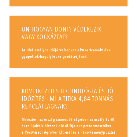
ÖN HOGYAN DÖNT? VÉDEKEZIK
VAGY KOCKÁZTAT?
Az idei aszályos időjárás kedvez a kukoricamoly és a
gyapottok-bagolylepke gradációjának.
KÖVETKEZETES TECHNOLÓGIA ÉS JÓ
IDŐZÍTÉS - MI A TITKA 4,84 TONNÁS
REPCEÁTLAGNAK?
Miközben az ország számos térségében az aszály évről
évre újabb kihívások elé állítja a repcetermesztőket,
a Pécsváradi Agrover Kft.-nél és a Pécs-Reménypusztai