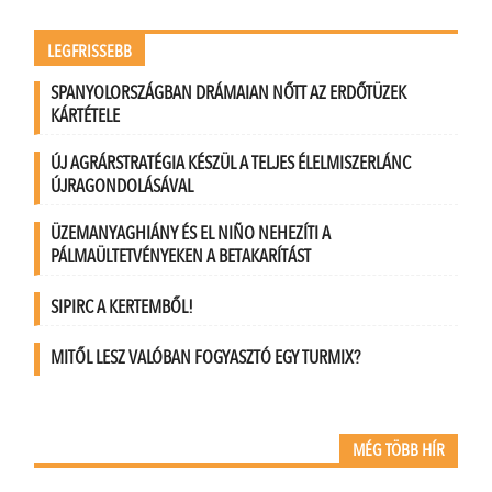
LEGFRISSEBB
SPANYOLORSZÁGBAN DRÁMAIAN NŐTT AZ ERDŐTÜZEK
KÁRTÉTELE
ÚJ AGRÁRSTRATÉGIA KÉSZÜL A TELJES ÉLELMISZERLÁNC
ÚJRAGONDOLÁSÁVAL
ÜZEMANYAGHIÁNY ÉS EL NIÑO NEHEZÍTI A
PÁLMAÜLTETVÉNYEKEN A BETAKARÍTÁST
SIPIRC A KERTEMBŐL!
MITŐL LESZ VALÓBAN FOGYASZTÓ EGY TURMIX?
MÉG TÖBB HÍR