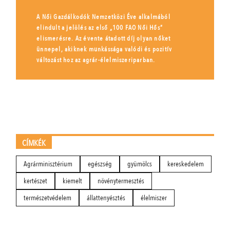
A Női Gazdálkodók Nemzetközi Éve alkalmából
elindult a jelölés az első „100 FAO Női Hős”
elismerésre. Az évente átadott díj olyan nőket
ünnepel, akiknek munkássága valódi és pozitív
változást hoz az agrár-élelmiszeriparban.
CÍMKÉK
Agrárminisztérium
egészség
gyümölcs
kereskedelem
kertészet
kiemelt
növénytermesztés
természetvédelem
állattenyésztés
élelmiszer