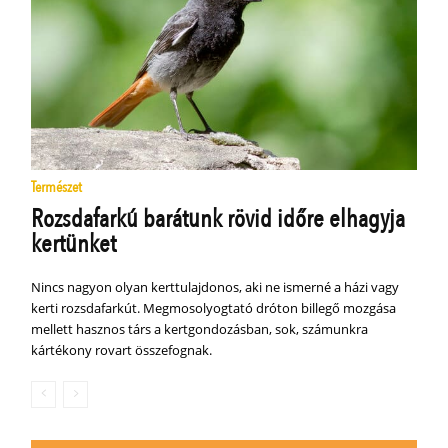
Természet
Rozsdafarkú barátunk rövid időre elhagyja
kertünket
Nincs nagyon olyan kerttulajdonos, aki ne ismerné a házi vagy
kerti rozsdafarkút. Megmosolyogtató dróton billegő mozgása
mellett hasznos társ a kertgondozásban, sok, számunkra
kártékony rovart összefognak.