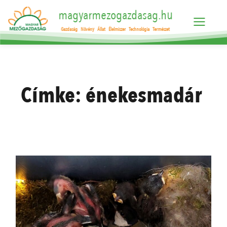
magyarmezogazdasag.hu
Gazdaság
Növény
Állat
Élelmiszer
Technológia
Természet
Címke:
énekesmadár