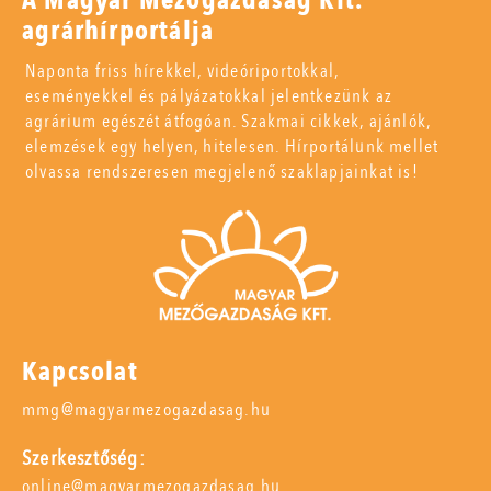
A Magyar Mezőgazdaság Kft.
agrárhírportálja
Naponta friss hírekkel, videóriportokkal,
eseményekkel és pályázatokkal jelentkezünk az
agrárium egészét átfogóan. Szakmai cikkek, ajánlók,
elemzések egy helyen, hitelesen. Hírportálunk mellet
olvassa rendszeresen megjelenő szaklapjainkat is!
Kapcsolat
mmg@magyarmezogazdasag.hu
Szerkesztőség:
online@magyarmezogazdasag.hu