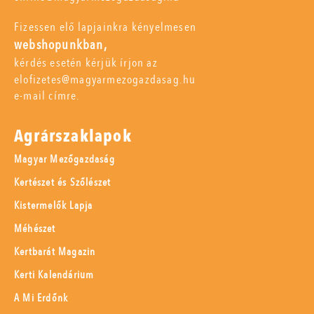
Fizessen elő lapjainkra kényelmesen
webshopunkban,
kérdés esetén kérjük írjon az
elofizetes@magyarmezogazdasag.hu
e-mail címre.
Agrárszaklapok
Magyar Mezőgazdaság
Kertészet és Szőlészet
Kistermelők Lapja
Méhészet
Kertbarát Magazin
Kerti Kalendárium
A Mi Erdőnk