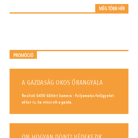
MÉG TÖBB HÍR
PROMÓCIÓ
A GAZDASÁG OKOS ŐRANGYALA
Reolink G450 kültéri kamera - Folyamatos felügyelet
akkor is, ha nincs ott a gazda.
ÖN HOGYAN DÖNT? VÉDEKEZIK