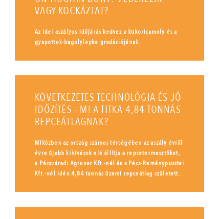
VAGY KOCKÁZTAT?
Az idei aszályos időjárás kedvez a kukoricamoly és a
gyapottok-bagolylepke gradációjának.
KÖVETKEZETES TECHNOLÓGIA ÉS JÓ
IDŐZÍTÉS - MI A TITKA 4,84 TONNÁS
REPCEÁTLAGNAK?
Miközben az ország számos térségében az aszály évről
évre újabb kihívások elé állítja a repcetermesztőket,
a Pécsváradi Agrover Kft.-nél és a Pécs-Reménypusztai
Kft.-nél idén 4,84 tonnás üzemi repceátlag született.