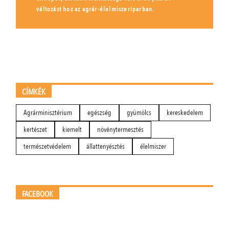
változást hoz az agrár-élelmiszeriparban.
CÍMKÉK
Agrárminisztérium
egészség
gyümölcs
kereskedelem
kertészet
kiemelt
növénytermesztés
természetvédelem
állattenyésztés
élelmiszer
FACEBOOK