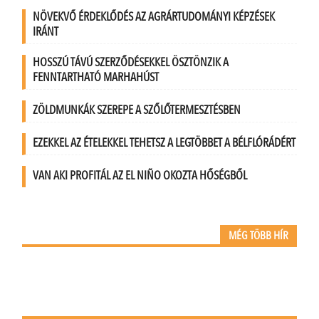
NÖVEKVŐ ÉRDEKLŐDÉS AZ AGRÁRTUDOMÁNYI KÉPZÉSEK
IRÁNT
HOSSZÚ TÁVÚ SZERZŐDÉSEKKEL ÖSZTÖNZIK A
FENNTARTHATÓ MARHAHÚST
ZÖLDMUNKÁK SZEREPE A SZŐLŐTERMESZTÉSBEN
EZEKKEL AZ ÉTELEKKEL TEHETSZ A LEGTÖBBET A BÉLFLÓRÁDÉRT
VAN AKI PROFITÁL AZ EL NIÑO OKOZTA HŐSÉGBŐL
MÉG TÖBB HÍR