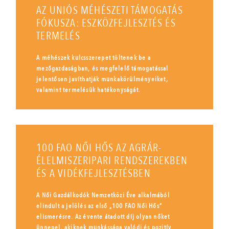
AZ UNIÓS MÉHÉSZETI TÁMOGATÁS
FÓKUSZA: ESZKÖZFEJLESZTÉS ÉS
TERMELÉS
A méhészek kulcsszerepet töltenek be a
mezőgazdaságban, és megfelelő támogatással
jelentősen javíthatják munkakörülményeiket,
valamint termelésük hatékonyságát.
100 FAO NŐI HŐS AZ AGRÁR-
ÉLELMISZERIPARI RENDSZEREKBEN
ÉS A VIDÉKFEJLESZTÉSBEN
A Női Gazdálkodók Nemzetközi Éve alkalmából
elindult a jelölés az első „100 FAO Női Hős”
elismerésre. Az évente átadott díj olyan nőket
ünnepel, akiknek munkássága valódi és pozitív