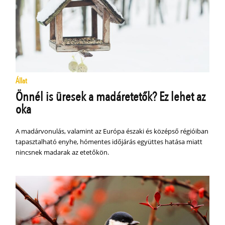
Állat
Önnél is üresek a madáretetők? Ez lehet az
oka
A madárvonulás, valamint az Európa északi és középső régióiban
tapasztalható enyhe, hómentes időjárás együttes hatása miatt
nincsnek madarak az etetőkön.