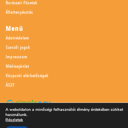
Borászati Füzetek
Állattenyésztés
Menü
Adatvédelem
Szerzői jogok
Impresszum
Médiaajánlat
Központi elérhetőségek
ÁSZF
A weboldalon a minőségi felhasználói élmény érdekében sütiket
használunk.
SimplePay adattovábbítási nyilatkozat
Részletek