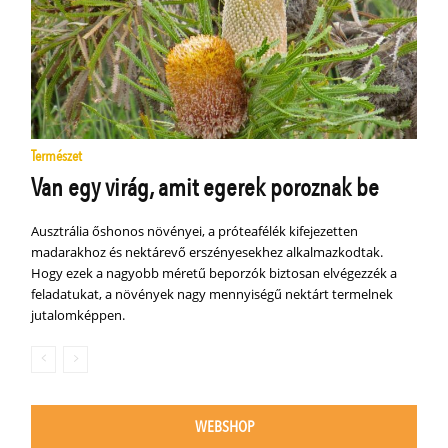
Természet
Van egy virág, amit egerek poroznak be
Ausztrália őshonos növényei, a próteafélék kifejezetten
madarakhoz és nektárevő erszényesekhez alkalmazkodtak.
Hogy ezek a nagyobb méretű beporzók biztosan elvégezzék a
feladatukat, a növények nagy mennyiségű nektárt termelnek
jutalomképpen.
WEBSHOP