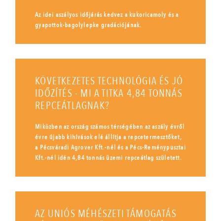
Az idei aszályos időjárás kedvez a kukoricamoly és a
gyapottok-bagolylepke gradációjának.
KÖVETKEZETES TECHNOLÓGIA ÉS JÓ
IDŐZÍTÉS - MI A TITKA 4,84 TONNÁS
REPCEÁTLAGNAK?
Miközben az ország számos térségében az aszály évről
évre újabb kihívások elé állítja a repcetermesztőket,
a Pécsváradi Agrover Kft.-nél és a Pécs-Reménypusztai
Kft.-nél idén 4,84 tonnás üzemi repceátlag született.
AZ UNIÓS MÉHÉSZETI TÁMOGATÁS