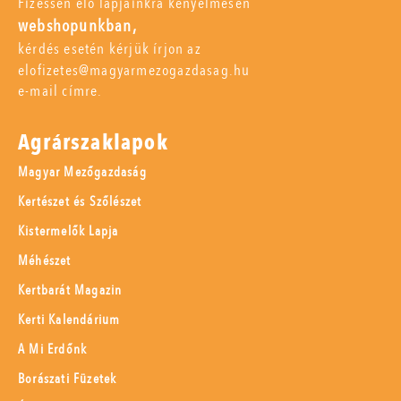
Fizessen elő lapjainkra kényelmesen
webshopunkban,
kérdés esetén kérjük írjon az
elofizetes@magyarmezogazdasag.hu
e-mail címre.
Agrárszaklapok
Magyar Mezőgazdaság
Kertészet és Szőlészet
Kistermelők Lapja
Méhészet
Kertbarát Magazin
Kerti Kalendárium
A Mi Erdőnk
Borászati Füzetek