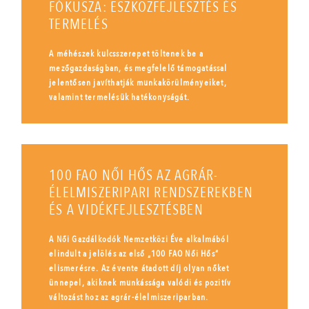
FÓKUSZA: ESZKÖZFEJLESZTÉS ÉS
TERMELÉS
A méhészek kulcsszerepet töltenek be a
mezőgazdaságban, és megfelelő támogatással
jelentősen javíthatják munkakörülményeiket,
valamint termelésük hatékonyságát.
100 FAO NŐI HŐS AZ AGRÁR-
ÉLELMISZERIPARI RENDSZEREKBEN
ÉS A VIDÉKFEJLESZTÉSBEN
A Női Gazdálkodók Nemzetközi Éve alkalmából
elindult a jelölés az első „100 FAO Női Hős”
elismerésre. Az évente átadott díj olyan nőket
ünnepel, akiknek munkássága valódi és pozitív
változást hoz az agrár-élelmiszeriparban.