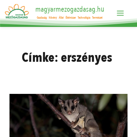
magyarmezogazdasag.hu
Gazdaság
Növény
Állat
Élelmiszer
Technológia
Természet
Címke:
erszényes