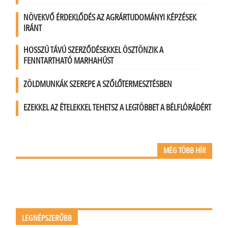
NÖVEKVŐ ÉRDEKLŐDÉS AZ AGRÁRTUDOMÁNYI KÉPZÉSEK
IRÁNT
HOSSZÚ TÁVÚ SZERZŐDÉSEKKEL ÖSZTÖNZIK A
FENNTARTHATÓ MARHAHÚST
ZÖLDMUNKÁK SZEREPE A SZŐLŐTERMESZTÉSBEN
EZEKKEL AZ ÉTELEKKEL TEHETSZ A LEGTÖBBET A BÉLFLÓRÁDÉRT
MÉG TÖBB HÍR
LEGNÉPSZERŰBB