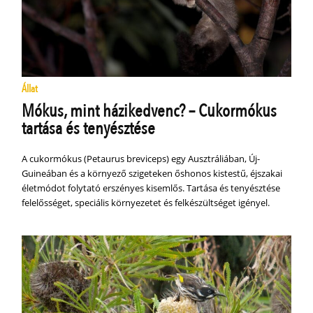
Állat
Mókus, mint házikedvenc? – Cukormókus
tartása és tenyésztése
A cukormókus (Petaurus breviceps) egy Ausztráliában, Új-
Guineában és a környező szigeteken őshonos kistestű, éjszakai
életmódot folytató erszényes kisemlős. Tartása és tenyésztése
felelősséget, speciális környezetet és felkészültséget igényel.