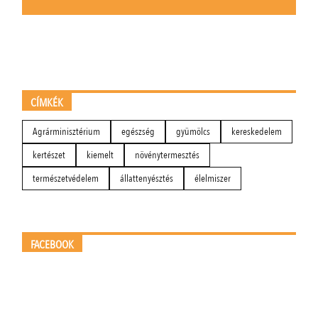
CÍMKÉK
Agrárminisztérium
egészség
gyümölcs
kereskedelem
kertészet
kiemelt
növénytermesztés
természetvédelem
állattenyésztés
élelmiszer
FACEBOOK