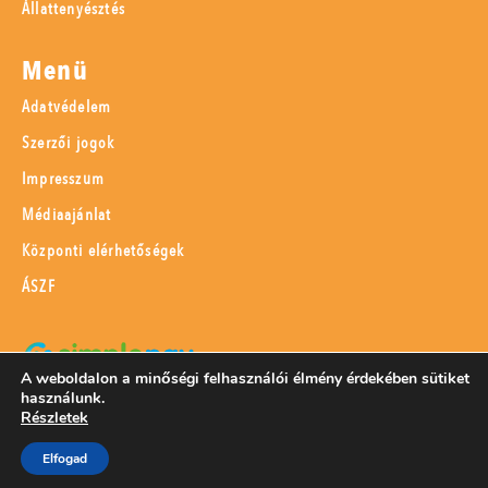
Állattenyésztés
Menü
Adatvédelem
Szerzői jogok
Impresszum
Médiaajánlat
Központi elérhetőségek
ÁSZF
A weboldalon a minőségi felhasználói élmény érdekében sütiket
használunk.
SimplePay adattovábbítási nyilatkozat
Részletek
Elfogad
© 2023 Magyar Mezőgazdaság Kft.