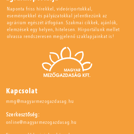
Naponta friss hírekkel, videóriportokkal,
eseményekkel és pályázatokkal jelentkezünk az
agrárium egészét átfogóan. Szakmai cikkek, ajánlók,
elemzések egy helyen, hitelesen. Hírportálunk mellet
olvassa rendszeresen megjelenő szaklapjainkat is!
Kapcsolat
mmg@magyarmezogazdasag.hu
Szerkesztőség:
online@magyarmezogazdasag.hu