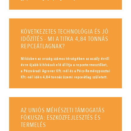
KÖVETKEZETES TECHNOLÓGIA ÉS JÓ
IDŐZÍTÉS - MI A TITKA 4,84 TONNÁS
REPCEÁTLAGNAK?
Miközben az ország számos térségében az aszály évről
évre újabb kihívások elé állítja a repcetermesztőket,
a Pécsváradi Agrover Kft.-nél és a Pécs-Reménypusztai
Kft.-nél idén 4,84 tonnás üzemi repceátlag született.
AZ UNIÓS MÉHÉSZETI TÁMOGATÁS
FÓKUSZA: ESZKÖZFEJLESZTÉS ÉS
TERMELÉS