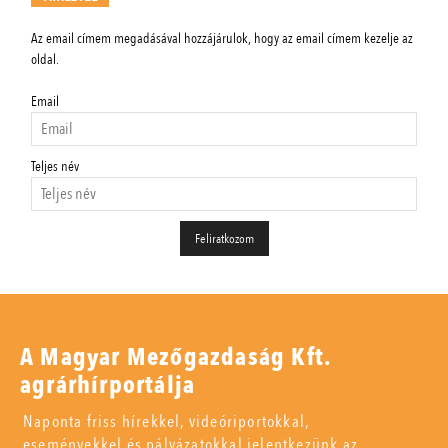
Az email címem megadásával hozzájárulok, hogy az email címem kezelje az
oldal.
Email
Teljes név
A Magyar Mezőgazdaság Kft.
agrárhírportálja
Naponta friss hírekkel, videóriportokkal,
eseményekkel és pályázatokkal jelentkezünk az