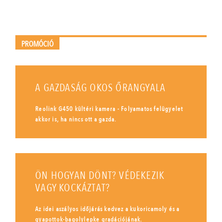
PROMÓCIÓ
A GAZDASÁG OKOS ŐRANGYALA
Reolink G450 kültéri kamera - Folyamatos felügyelet
akkor is, ha nincs ott a gazda.
ÖN HOGYAN DÖNT? VÉDEKEZIK
VAGY KOCKÁZTAT?
Az idei aszályos időjárás kedvez a kukoricamoly és a
gyapottok-bagolylepke gradációjának.