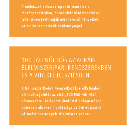
A méhészek kulcsszerepet töltenek be a
mezőgazdaságban, és megfelelő támogatással
jelentősen javíthatják munkakörülményeiket,
valamint termelésük hatékonyságát.
100 FAO NŐI HŐS AZ AGRÁR-
ÉLELMISZERIPARI RENDSZEREKBEN
ÉS A VIDÉKFEJLESZTÉSBEN
A Női Gazdálkodók Nemzetközi Éve alkalmából
elindult a jelölés az első „100 FAO Női Hős”
elismerésre. Az évente átadott díj olyan nőket
ünnepel, akiknek munkássága valódi és pozitív
változást hoz az agrár-élelmiszeriparban.