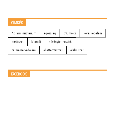
CÍMKÉK
Agrárminisztérium
egészség
gyümölcs
kereskedelem
kertészet
kiemelt
növénytermesztés
természetvédelem
állattenyésztés
élelmiszer
FACEBOOK