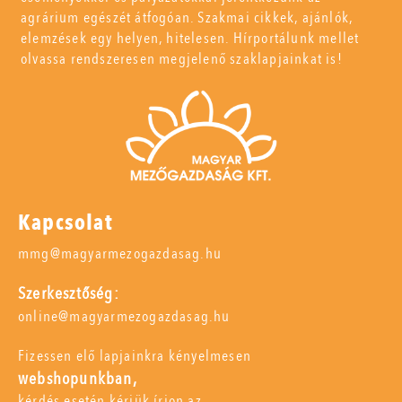
agrárium egészét átfogóan. Szakmai cikkek, ajánlók,
elemzések egy helyen, hitelesen. Hírportálunk mellet
olvassa rendszeresen megjelenő szaklapjainkat is!
Kapcsolat
mmg@magyarmezogazdasag.hu
Szerkesztőség:
online@magyarmezogazdasag.hu
Fizessen elő lapjainkra kényelmesen
webshopunkban,
kérdés esetén kérjük írjon az