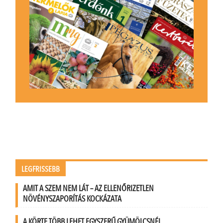
LEGFRISSEBB
AMIT A SZEM NEM LÁT – AZ ELLENŐRIZETLEN
NÖVÉNYSZAPORÍTÁS KOCKÁZATA
A KÖRTE TÖBB LEHET EGYSZERŰ GYÜMÖLCSNÉL