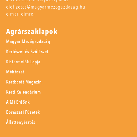
elofizetes@magyarmezogazdasag.hu
e-mail címre.
Agrárszaklapok
Magyar Mezőgazdaság
Kertészet és Szőlészet
Kistermelők Lapja
Méhészet
Kertbarát Magazin
Kerti Kalendárium
A Mi Erdőnk
Borászati Füzetek
Állattenyésztés