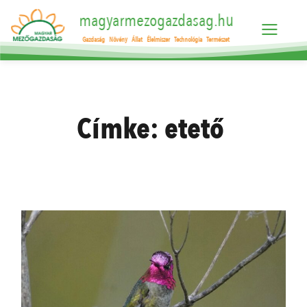
magyarmezogazdasag.hu
Gazdaság
Növény
Állat
Élelmiszer
Technológia
Természet
Címke:
etető