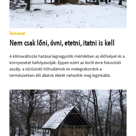
Természet
Nem csak lőni, óvni, etetni, itatni is kell
A klímaváltozás hatásai legnagyobb mértékben az élőhelyet és a
környezetet befolyásolják. Éppen ezért az évről évre fokozódó
aszály, a sűrűsödő hőhullámok és melegrekordok a
természetben élő állatok életét nehezítik meg leginkább.