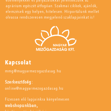
eseményekkel és pályázatokkal jelentkezünk az
agrárium egészét átfogóan. Szakmai cikkek, ajánlók,
elemzések egy helyen, hitelesen. Hírportálunk mellet
olvassa rendszeresen megjelenő szaklapjainkat is!
Kapcsolat
mmg@magyarmezogazdasag.hu
Szerkesztőség:
online@magyarmezogazdasag.hu
Fizessen elő lapjainkra kényelmesen
webshopunkban,