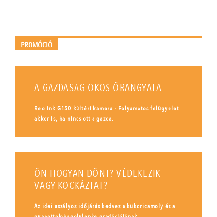
PROMÓCIÓ
A GAZDASÁG OKOS ŐRANGYALA
Reolink G450 kültéri kamera - Folyamatos felügyelet
akkor is, ha nincs ott a gazda.
ÖN HOGYAN DÖNT? VÉDEKEZIK
VAGY KOCKÁZTAT?
Az idei aszályos időjárás kedvez a kukoricamoly és a
gyapottok-bagolylepke gradációjának.