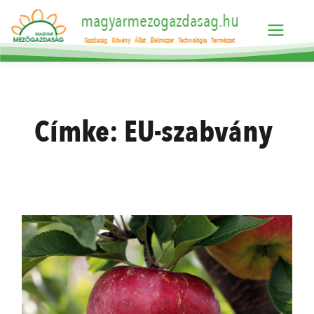
magyarmezogazdasag.hu
Gazdaság
Növény
Állat
Élelmiszer
Technológia
Természet
Címke:
EU-szabvány