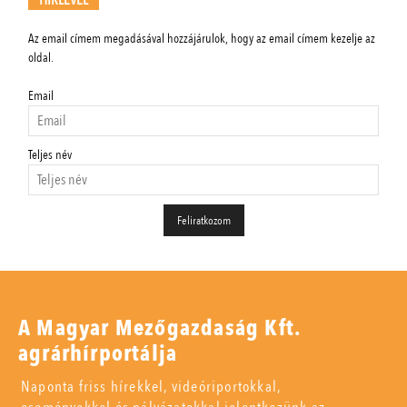
HÍRLEVÉL
Az email címem megadásával hozzájárulok, hogy az email címem kezelje az
oldal.
Email
Teljes név
A Magyar Mezőgazdaság Kft.
agrárhírportálja
Naponta friss hírekkel, videóriportokkal,