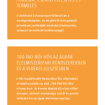
TERMELÉS
A méhészek kulcsszerepet töltenek be a
mezőgazdaságban, és megfelelő támogatással
jelentősen javíthatják munkakörülményeiket,
valamint termelésük hatékonyságát.
100 FAO NŐI HŐS AZ AGRÁR-
ÉLELMISZERIPARI RENDSZEREKBEN
ÉS A VIDÉKFEJLESZTÉSBEN
A Női Gazdálkodók Nemzetközi Éve alkalmából
elindult a jelölés az első „100 FAO Női Hős”
elismerésre. Az évente átadott díj olyan nőket
ünnepel, akiknek munkássága valódi és pozitív
változást hoz az agrár-élelmiszeriparban.