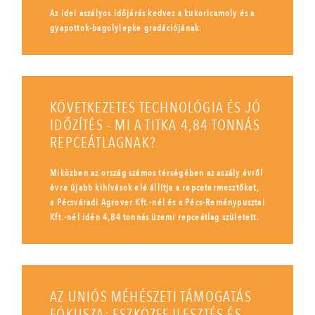
Az idei aszályos időjárás kedvez a kukoricamoly és a
gyapottok-bagolylepke gradációjának.
KÖVETKEZETES TECHNOLÓGIA ÉS JÓ
IDŐZÍTÉS - MI A TITKA 4,84 TONNÁS
REPCEÁTLAGNAK?
Miközben az ország számos térségében az aszály évről
évre újabb kihívások elé állítja a repcetermesztőket,
a Pécsváradi Agrover Kft.-nél és a Pécs-Reménypusztai
Kft.-nél idén 4,84 tonnás üzemi repceátlag született.
AZ UNIÓS MÉHÉSZETI TÁMOGATÁS
FÓKUSZA: ESZKÖZFEJLESZTÉS ÉS