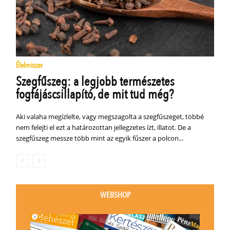
Élelmiszer
Szegfűszeg: a legjobb természetes
fogfájáscsillapító, de mit tud még?
Aki valaha megízlelte, vagy megszagolta a szegfűszeget, többé
nem felejti el ezt a határozottan jellegzetes ízt, illatot. De a
szegfűszeg messze több mint az egyik fűszer a polcon...
WEBSHOP