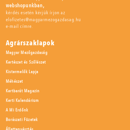
webshopunkban,
kérdés esetén kérjük írjon az
elofizetes@magyarmezogazdasag.hu
e-mail címre.
Agrárszaklapok
Magyar Mezőgazdaság
Kertészet és Szőlészet
Kistermelők Lapja
Méhészet
Kertbarát Magazin
Kerti Kalendárium
A Mi Erdőnk
Borászati Füzetek
Állattenyésztés