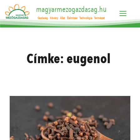
magyarmezogazdasag.hu
Gazdaság
Növény
Állat
Élelmiszer
Technológia
Természet
Címke:
eugenol