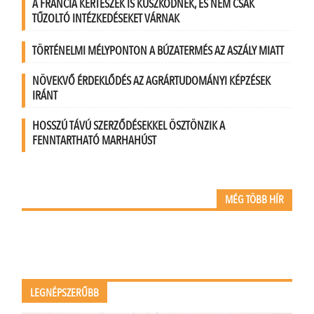
A FRANCIA KERTÉSZEK IS KÜSZKÖDNEK, ÉS NEM CSAK
TŰZOLTÓ INTÉZKEDÉSEKET VÁRNAK
TÖRTÉNELMI MÉLYPONTON A BÚZATERMÉS AZ ASZÁLY MIATT
NÖVEKVŐ ÉRDEKLŐDÉS AZ AGRÁRTUDOMÁNYI KÉPZÉSEK
IRÁNT
HOSSZÚ TÁVÚ SZERZŐDÉSEKKEL ÖSZTÖNZIK A
FENNTARTHATÓ MARHAHÚST
MÉG TÖBB HÍR
LEGNÉPSZERŰBB