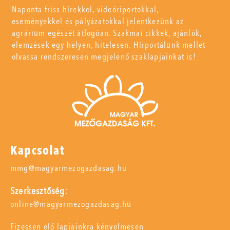
Naponta friss hírekkel, videóriportokkal,
eseményekkel és pályázatokkal jelentkezünk az
agrárium egészét átfogóan. Szakmai cikkek, ajánlók,
elemzések egy helyen, hitelesen. Hírportálunk mellet
olvassa rendszeresen megjelenő szaklapjainkat is!
Kapcsolat
mmg@magyarmezogazdasag.hu
Szerkesztőség:
online@magyarmezogazdasag.hu
Fizessen elő lapjainkra kényelmesen