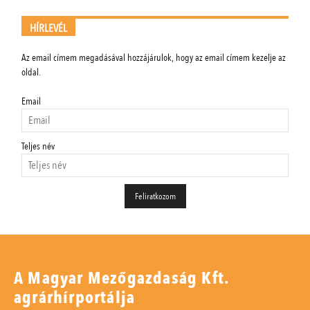
HÍRLEVÉL
Az email címem megadásával hozzájárulok, hogy az email címem kezelje az
oldal.
Email
Teljes név
A Magyar Mezőgazdaság Kft.
agrárhírportálja