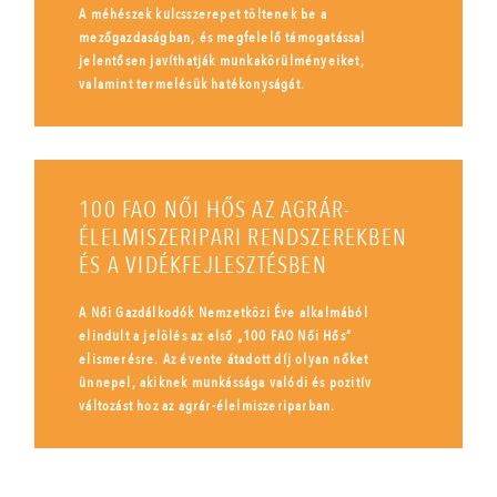
A méhészek kulcsszerepet töltenek be a
mezőgazdaságban, és megfelelő támogatással
jelentősen javíthatják munkakörülményeiket,
valamint termelésük hatékonyságát.
100 FAO NŐI HŐS AZ AGRÁR-
ÉLELMISZERIPARI RENDSZEREKBEN
ÉS A VIDÉKFEJLESZTÉSBEN
A Női Gazdálkodók Nemzetközi Éve alkalmából
elindult a jelölés az első „100 FAO Női Hős”
elismerésre. Az évente átadott díj olyan nőket
ünnepel, akiknek munkássága valódi és pozitív
változást hoz az agrár-élelmiszeriparban.