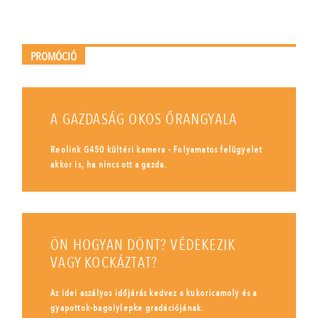
PROMÓCIÓ
A GAZDASÁG OKOS ŐRANGYALA
Reolink G450 kültéri kamera - Folyamatos felügyelet
akkor is, ha nincs ott a gazda.
ÖN HOGYAN DÖNT? VÉDEKEZIK
VAGY KOCKÁZTAT?
Az idei aszályos időjárás kedvez a kukoricamoly és a
gyapottok-bagolylepke gradációjának.