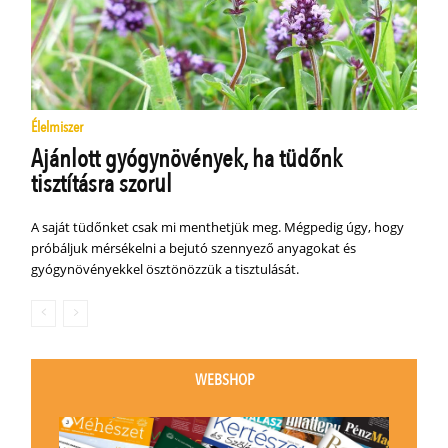
Élelmiszer
Ajánlott gyógynövények, ha tüdőnk
tisztításra szorul
A saját tüdőnket csak mi menthetjük meg. Mégpedig úgy, hogy
próbáljuk mérsékelni a bejutó szennyező anyagokat és
gyógynövényekkel ösztönözzük a tisztulását.
WEBSHOP