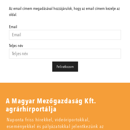
Az email címem megadásával hozzájárulok, hogy az email címem kezelje az
oldal.
Email
Teljes név
A Magyar Mezőgazdaság Kft.
agrárhírportálja
Naponta friss hírekkel, videóriportokkal,
eseményekkel és pályázatokkal jelentkezünk az