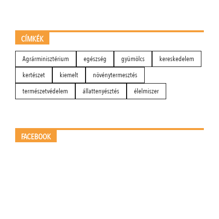
CÍMKÉK
Agrárminisztérium
egészség
gyümölcs
kereskedelem
kertészet
kiemelt
növénytermesztés
természetvédelem
állattenyésztés
élelmiszer
FACEBOOK