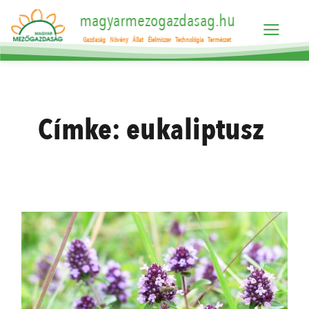
magyarmezogazdasag.hu
Gazdaság
Növény
Állat
Élelmiszer
Technológia
Természet
Címke:
eukaliptusz