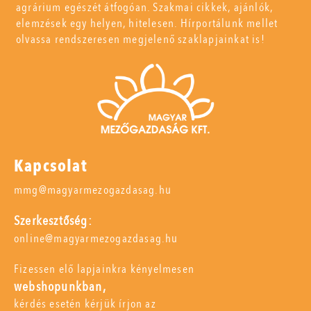
agrárium egészét átfogóan. Szakmai cikkek, ajánlók,
elemzések egy helyen, hitelesen. Hírportálunk mellet
olvassa rendszeresen megjelenő szaklapjainkat is!
Kapcsolat
mmg@magyarmezogazdasag.hu
Szerkesztőség:
online@magyarmezogazdasag.hu
Fizessen elő lapjainkra kényelmesen
webshopunkban,
kérdés esetén kérjük írjon az