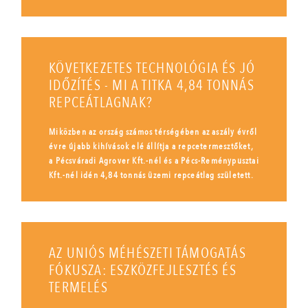
KÖVETKEZETES TECHNOLÓGIA ÉS JÓ
IDŐZÍTÉS - MI A TITKA 4,84 TONNÁS
REPCEÁTLAGNAK?
Miközben az ország számos térségében az aszály évről
évre újabb kihívások elé állítja a repcetermesztőket,
a Pécsváradi Agrover Kft.-nél és a Pécs-Reménypusztai
Kft.-nél idén 4,84 tonnás üzemi repceátlag született.
AZ UNIÓS MÉHÉSZETI TÁMOGATÁS
FÓKUSZA: ESZKÖZFEJLESZTÉS ÉS
TERMELÉS