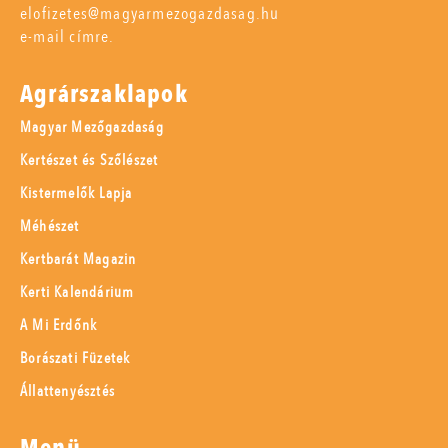
elofizetes@magyarmezogazdasag.hu
e-mail címre.
Agrárszaklapok
Magyar Mezőgazdaság
Kertészet és Szőlészet
Kistermelők Lapja
Méhészet
Kertbarát Magazin
Kerti Kalendárium
A Mi Erdőnk
Borászati Füzetek
Állattenyésztés