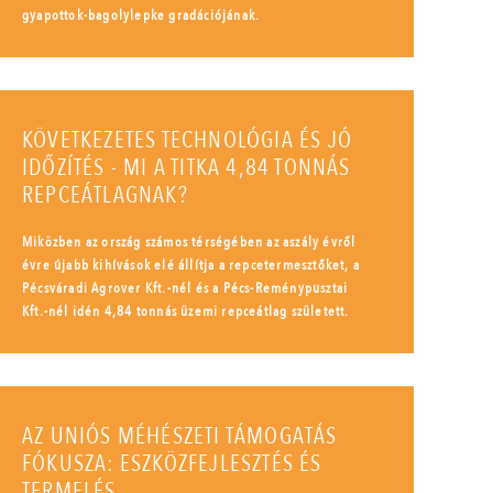
gyapottok-bagolylepke gradációjának.
KÖVETKEZETES TECHNOLÓGIA ÉS JÓ
IDŐZÍTÉS - MI A TITKA 4,84 TONNÁS
REPCEÁTLAGNAK?
Miközben az ország számos térségében az aszály évről
évre újabb kihívások elé állítja a repcetermesztőket, a
Pécsváradi Agrover Kft.-nél és a Pécs-Reménypusztai
Kft.-nél idén 4,84 tonnás üzemi repceátlag született.
AZ UNIÓS MÉHÉSZETI TÁMOGATÁS
FÓKUSZA: ESZKÖZFEJLESZTÉS ÉS
TERMELÉS