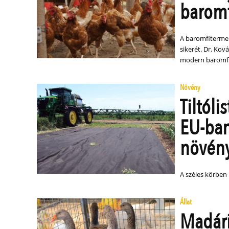
baromf
A baromfitermel
sikerét. Dr. Kov
modern baromfite
Növény
Tiltóli
EU-ban
növény
A széles körben 
Állat
Madári