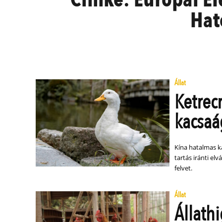
Hat
Állat
Ketrec
kacsaá
Kína hatalmas 
tartás iránti el
felvet.
Állat
Állath