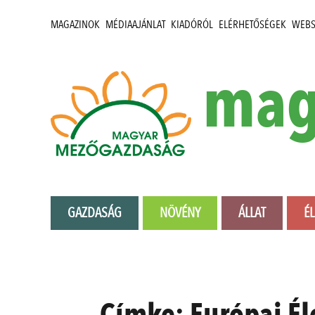
MAGAZINOK
MÉDIAAJÁNLAT
KIADÓRÓL
ELÉRHETŐSÉGEK
WEB
mag
GAZDASÁG
NÖVÉNY
ÁLLAT
É
Címke:
Európai Él