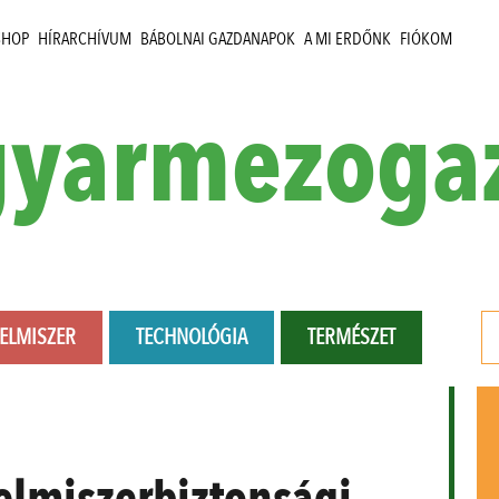
SHOP
HÍRARCHÍVUM
BÁBOLNAI GAZDANAPOK
A MI ERDŐNK
FIÓKOM
yarmezoga
LELMISZER
TECHNOLÓGIA
TERMÉSZET
elmiszerbiztonsági