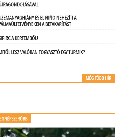
ÚJRAGONDOLÁSÁVAL
ÜZEMANYAGHIÁNY ÉS EL NIÑO NEHEZÍTI A
PÁLMAÜLTETVÉNYEKEN A BETAKARÍTÁST
SIPIRC A KERTEMBŐL!
MITŐL LESZ VALÓBAN FOGYASZTÓ EGY TURMIX?
MÉG TÖBB HÍR
EGNÉPSZERŰBB