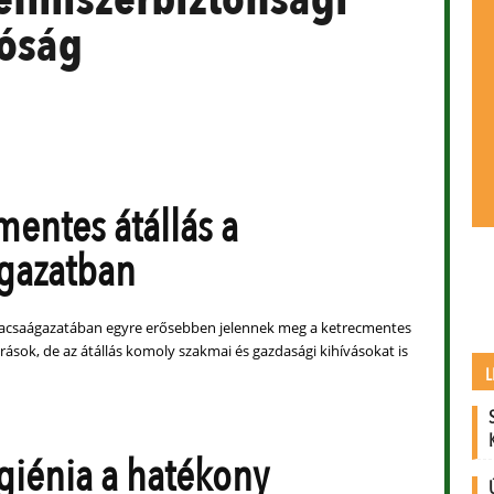
óság
mentes átállás a
gazatban
kacsaágazatában egyre erősebben jelennek meg a ketrecmentes
várások, de az átállás komoly szakmai és gazdasági kihívásokat is
L
igiénia a hatékony