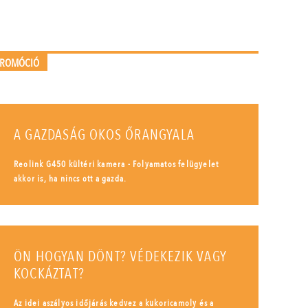
PROMÓCIÓ
A GAZDASÁG OKOS ŐRANGYALA
Reolink G450 kültéri kamera - Folyamatos felügyelet
akkor is, ha nincs ott a gazda.
ÖN HOGYAN DÖNT? VÉDEKEZIK VAGY
KOCKÁZTAT?
Az idei aszályos időjárás kedvez a kukoricamoly és a