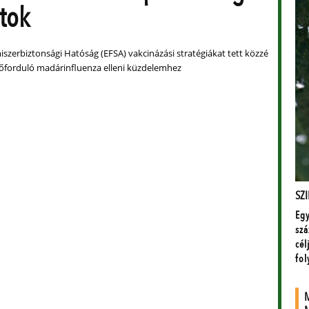
atok
iszerbiztonsági Hatóság (EFSA) vakcinázási stratégiákat tett közzé
őforduló madárinfluenza elleni küzdelemhez