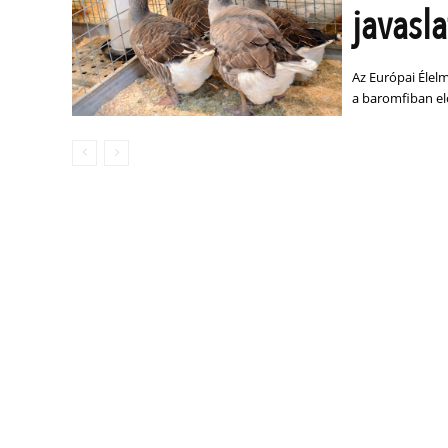
javasl
Az Európai Élelm
a baromfiban el