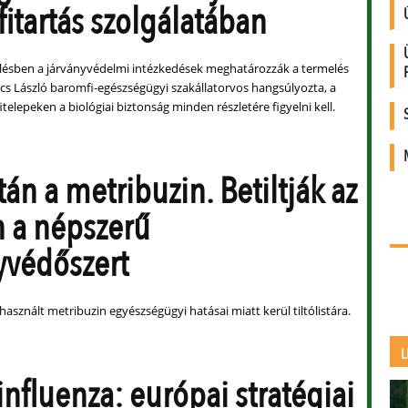
itartás szolgálatában
ésben a járványvédelmi intézkedések meghatározzák a termelés
ács László baromfi-egészségügyi szakállatorvos hangsúlyozta, a
lepeken a biológiai biztonság minden részletére figyelni kell.
stán a metribuzin. Betiltják az
 a népszerű
védőszert
használt metribuzin egyészségügyi hatásai miatt kerül tiltólistára.
L
nfluenza: európai stratégiai