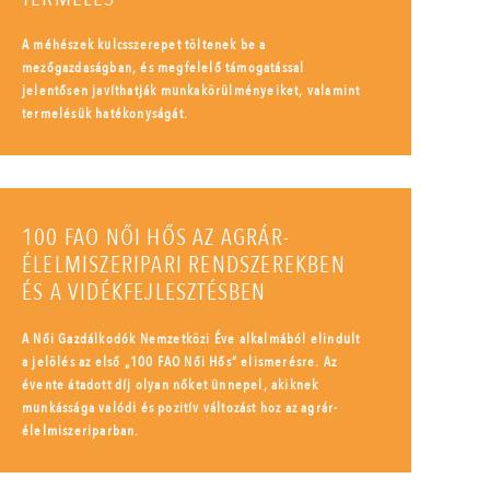
A méhészek kulcsszerepet töltenek be a
mezőgazdaságban, és megfelelő támogatással
jelentősen javíthatják munkakörülményeiket, valamint
termelésük hatékonyságát.
100 FAO NŐI HŐS AZ AGRÁR-
ÉLELMISZERIPARI RENDSZEREKBEN
ÉS A VIDÉKFEJLESZTÉSBEN
A Női Gazdálkodók Nemzetközi Éve alkalmából elindult
a jelölés az első „100 FAO Női Hős” elismerésre. Az
évente átadott díj olyan nőket ünnepel, akiknek
munkássága valódi és pozitív változást hoz az agrár-
élelmiszeriparban.