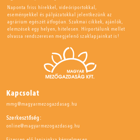
Naponta friss hírekkel, videóriportokkal,
eseményekkel és pályázatokkal jelentkezünk az
agrárium egészét átfogóan. Szakmai cikkek, ajánlók,
elemzések egy helyen, hitelesen. Hírportálunk mellet
olvassa rendszeresen megjelenő szaklapjainkat is!
Kapcsolat
mmg@magyarmezogazdasag.hu
Szerkesztőség:
online@magyarmezogazdasag.hu
Fizessen elő lapjainkra kényelmesen