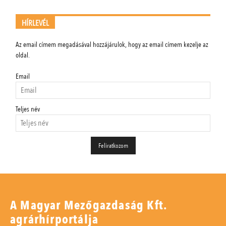
HÍRLEVÉL
Az email címem megadásával hozzájárulok, hogy az email címem kezelje az
oldal.
Email
Teljes név
A Magyar Mezőgazdaság Kft.
agrárhírportálja