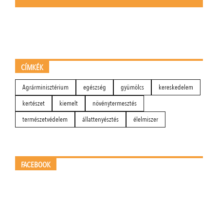
CÍMKÉK
Agrárminisztérium
egészség
gyümölcs
kereskedelem
kertészet
kiemelt
növénytermesztés
természetvédelem
állattenyésztés
élelmiszer
FACEBOOK