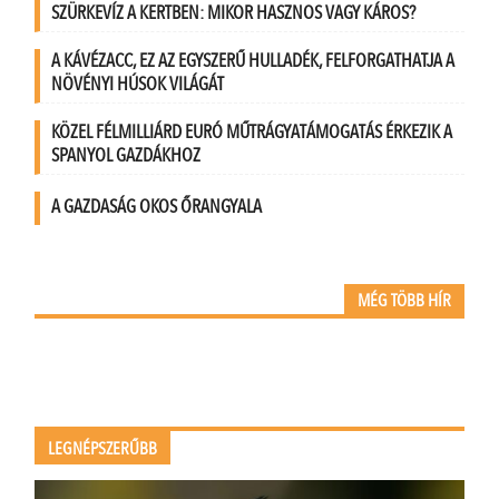
SZÜRKEVÍZ A KERTBEN: MIKOR HASZNOS VAGY KÁROS?
A KÁVÉZACC, EZ AZ EGYSZERŰ HULLADÉK, FELFORGATHATJA A
NÖVÉNYI HÚSOK VILÁGÁT
KÖZEL FÉLMILLIÁRD EURÓ MŰTRÁGYATÁMOGATÁS ÉRKEZIK A
SPANYOL GAZDÁKHOZ
A GAZDASÁG OKOS ŐRANGYALA
MÉG TÖBB HÍR
LEGNÉPSZERŰBB