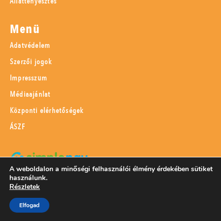
Állattenyésztés
Menü
Adatvédelem
Szerzői jogok
Impresszum
Médiaajánlat
Központi elérhetőségek
ÁSZF
A weboldalon a minőségi felhasználói élmény érdekében sütiket
használunk.
SimplePay adattovábbítási nyilatkozat
Részletek
Elfogad
© 2023 Magyar Mezőgazdaság Kft.