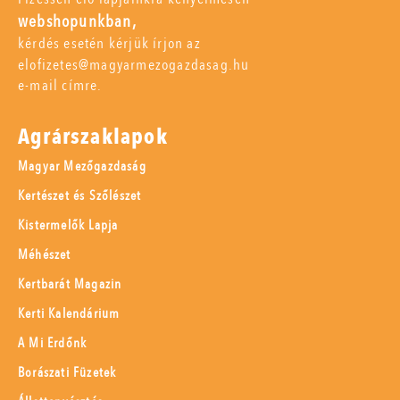
webshopunkban,
kérdés esetén kérjük írjon az
elofizetes@magyarmezogazdasag.hu
e-mail címre.
Agrárszaklapok
Magyar Mezőgazdaság
Kertészet és Szőlészet
Kistermelők Lapja
Méhészet
Kertbarát Magazin
Kerti Kalendárium
A Mi Erdőnk
Borászati Füzetek