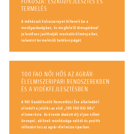
FÓKUSZA: ESZKÖZFEJLESZTÉS ÉS
TERMELÉS
A méhészek kulcsszerepet töltenek be a
mezőgazdaságban, és megfelelő támogatással
jelentősen javíthatják munkakörülményeiket,
valamint termelésük hatékonyságát.
100 FAO NŐI HŐS AZ AGRÁR-
ÉLELMISZERIPARI RENDSZEREKBEN
ÉS A VIDÉKFEJLESZTÉSBEN
A Női Gazdálkodók Nemzetközi Éve alkalmából
elindult a jelölés az első „100 FAO Női Hős”
elismerésre. Az évente átadott díj olyan nőket
ünnepel, akiknek munkássága valódi és pozitív
változást hoz az agrár-élelmiszeriparban.