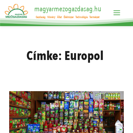
magyarmezogazdasag.hu
Gazdaság
Növény
Állat
Élelmiszer
Technológia
Természet
Címke:
Europol