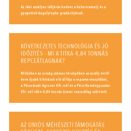
Az idei aszályos időjárás kedvez a kukoricamoly és a
gyapottok-bagolylepke gradációjának.
KÖVETKEZETES TECHNOLÓGIA ÉS JÓ
IDŐZÍTÉS - MI A TITKA 4,84 TONNÁS
REPCEÁTLAGNAK?
Miközben az ország számos térségében az aszály évről
évre újabb kihívások elé állítja a repcetermesztőket,
a Pécsváradi Agrover Kft.-nél és a Pécs-Reménypusztai
Kft.-nél idén 4,84 tonnás üzemi repceátlag született.
AZ UNIÓS MÉHÉSZETI TÁMOGATÁS