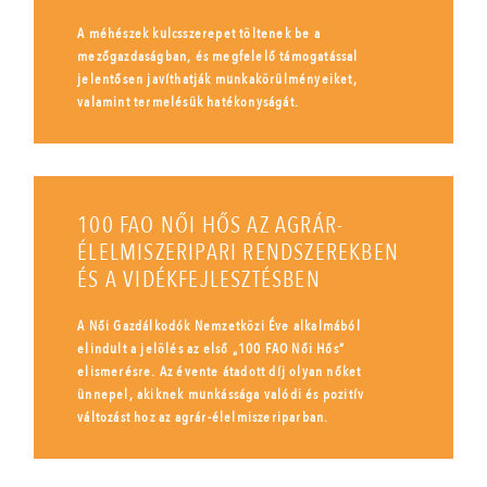
A méhészek kulcsszerepet töltenek be a
mezőgazdaságban, és megfelelő támogatással
jelentősen javíthatják munkakörülményeiket,
valamint termelésük hatékonyságát.
100 FAO NŐI HŐS AZ AGRÁR-
ÉLELMISZERIPARI RENDSZEREKBEN
ÉS A VIDÉKFEJLESZTÉSBEN
A Női Gazdálkodók Nemzetközi Éve alkalmából
elindult a jelölés az első „100 FAO Női Hős”
elismerésre. Az évente átadott díj olyan nőket
ünnepel, akiknek munkássága valódi és pozitív
változást hoz az agrár-élelmiszeriparban.