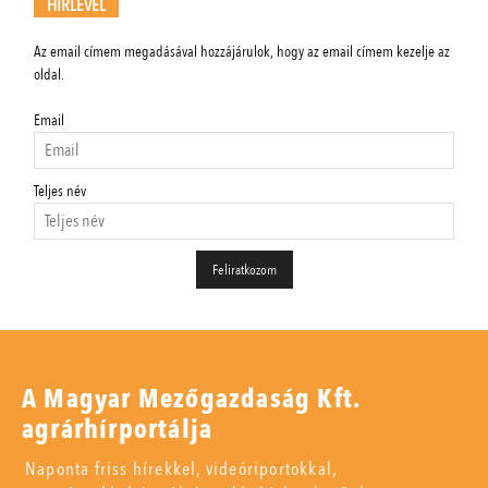
HÍRLEVÉL
Az email címem megadásával hozzájárulok, hogy az email címem kezelje az
oldal.
Email
Teljes név
A Magyar Mezőgazdaság Kft.
agrárhírportálja
Naponta friss hírekkel, videóriportokkal,