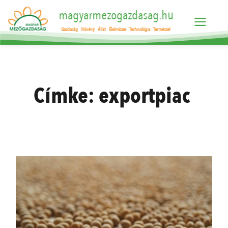
magyarmezogazdasag.hu
Gazdaság
Növény
Állat
Élelmiszer
Technológia
Természet
Címke:
exportpiac