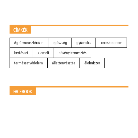
CÍMKÉK
Agrárminisztérium
egészség
gyümölcs
kereskedelem
kertészet
kiemelt
növénytermesztés
természetvédelem
állattenyésztés
élelmiszer
FACEBOOK