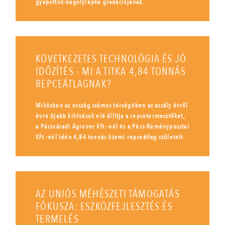
gyapottok-bagolylepke gradációjának.
KÖVETKEZETES TECHNOLÓGIA ÉS JÓ
IDŐZÍTÉS - MI A TITKA 4,84 TONNÁS
REPCEÁTLAGNAK?
Miközben az ország számos térségében az aszály évről
évre újabb kihívások elé állítja a repcetermesztőket,
a Pécsváradi Agrover Kft.-nél és a Pécs-Reménypusztai
Kft.-nél idén 4,84 tonnás üzemi repceátlag született.
AZ UNIÓS MÉHÉSZETI TÁMOGATÁS
FÓKUSZA: ESZKÖZFEJLESZTÉS ÉS
TERMELÉS