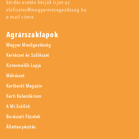
kérdés esetén kérjük írjon az
elofizetes@magyarmezogazdasag.hu
e-mail címre.
Agrárszaklapok
Magyar Mezőgazdaság
Kertészet és Szőlészet
Kistermelők Lapja
Méhészet
Kertbarát Magazin
Kerti Kalendárium
A Mi Erdőnk
Borászati Füzetek
Állattenyésztés