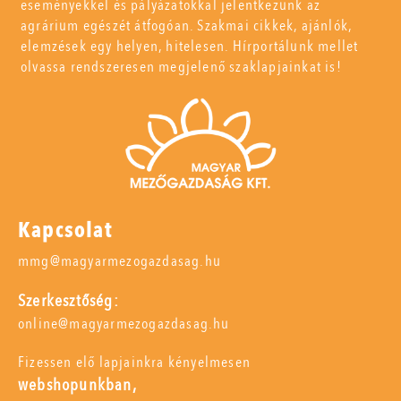
eseményekkel és pályázatokkal jelentkezünk az
agrárium egészét átfogóan. Szakmai cikkek, ajánlók,
elemzések egy helyen, hitelesen. Hírportálunk mellet
olvassa rendszeresen megjelenő szaklapjainkat is!
Kapcsolat
mmg@magyarmezogazdasag.hu
Szerkesztőség:
online@magyarmezogazdasag.hu
Fizessen elő lapjainkra kényelmesen
webshopunkban,