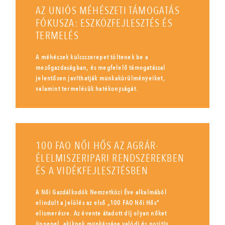
AZ UNIÓS MÉHÉSZETI TÁMOGATÁS
FÓKUSZA: ESZKÖZFEJLESZTÉS ÉS
TERMELÉS
A méhészek kulcsszerepet töltenek be a
mezőgazdaságban, és megfelelő támogatással
jelentősen javíthatják munkakörülményeiket,
valamint termelésük hatékonyságát.
100 FAO NŐI HŐS AZ AGRÁR-
ÉLELMISZERIPARI RENDSZEREKBEN
ÉS A VIDÉKFEJLESZTÉSBEN
A Női Gazdálkodók Nemzetközi Éve alkalmából
elindult a jelölés az első „100 FAO Női Hős”
elismerésre. Az évente átadott díj olyan nőket
ünnepel, akiknek munkássága valódi és pozitív