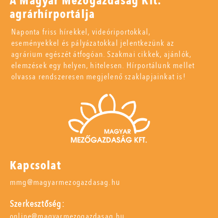
A Magyar Mezőgazdaság Kft.
agrárhírportálja
Naponta friss hírekkel, videóriportokkal,
eseményekkel és pályázatokkal jelentkezünk az
agrárium egészét átfogóan. Szakmai cikkek, ajánlók,
elemzések egy helyen, hitelesen. Hírportálunk mellet
olvassa rendszeresen megjelenő szaklapjainkat is!
Kapcsolat
mmg@magyarmezogazdasag.hu
Szerkesztőség:
online@magyarmezogazdasag.hu