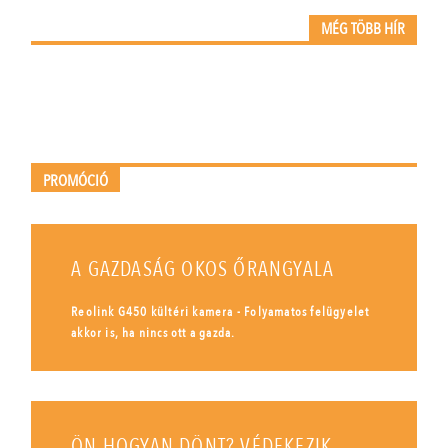
MÉG TÖBB HÍR
PROMÓCIÓ
A GAZDASÁG OKOS ŐRANGYALA
Reolink G450 kültéri kamera - Folyamatos felügyelet
akkor is, ha nincs ott a gazda.
ÖN HOGYAN DÖNT? VÉDEKEZIK