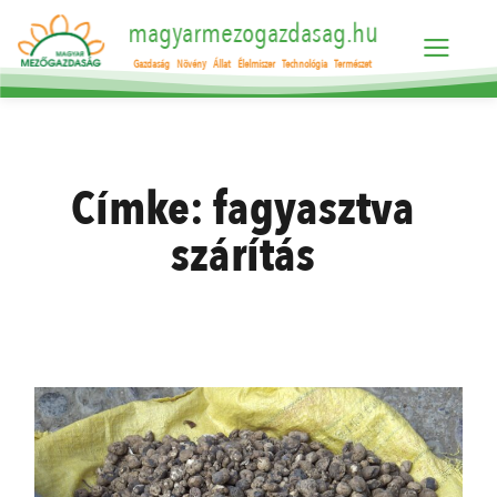
magyarmezogazdasag.hu
Gazdaság
Növény
Állat
Élelmiszer
Technológia
Természet
Címke:
fagyasztva
szárítás