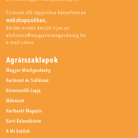
Fizessen elő lapjainkra kényelmesen
webshopunkban,
kérdés esetén kérjük írjon az
elofizetes@magyarmezogazdasag.hu
e-mail címre.
Agrárszaklapok
Magyar Mezőgazdaság
Kertészet és Szőlészet
Kistermelők Lapja
Méhészet
Kertbarát Magazin
Kerti Kalendárium
A Mi Erdőnk