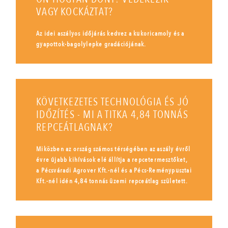
VAGY KOCKÁZTAT?
Az idei aszályos időjárás kedvez a kukoricamoly és a
gyapottok-bagolylepke gradációjának.
KÖVETKEZETES TECHNOLÓGIA ÉS JÓ
IDŐZÍTÉS - MI A TITKA 4,84 TONNÁS
REPCEÁTLAGNAK?
Miközben az ország számos térségében az aszály évről
évre újabb kihívások elé állítja a repcetermesztőket,
a Pécsváradi Agrover Kft.-nél és a Pécs-Reménypusztai
Kft.-nél idén 4,84 tonnás üzemi repceátlag született.