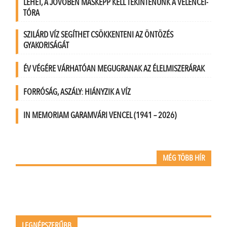
LEHET, A JÖVŐBEN MÁSKÉPP KELL TEKINTENÜNK A VELENCEI-
TÓRA
SZILÁRD VÍZ SEGÍTHET CSÖKKENTENI AZ ÖNTÖZÉS
GYAKORISÁGÁT
ÉV VÉGÉRE VÁRHATÓAN MEGUGRANAK AZ ÉLELMISZERÁRAK
FORRÓSÁG, ASZÁLY: HIÁNYZIK A VÍZ
IN MEMORIAM GARAMVÁRI VENCEL (1941 – 2026)
MÉG TÖBB HÍR
LEGNÉPSZERŰBB