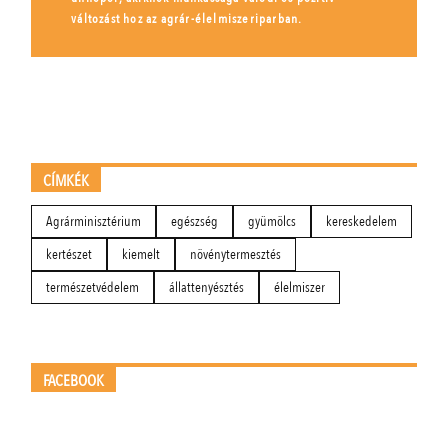
változást hoz az agrár-élelmiszeriparban.
CÍMKÉK
Agrárminisztérium
egészség
gyümölcs
kereskedelem
kertészet
kiemelt
növénytermesztés
természetvédelem
állattenyésztés
élelmiszer
FACEBOOK