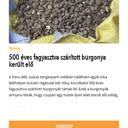
Növény
500 éves fagyasztva szárított burgonya
került elő
A Peru déli, száraz tengerparti vidékén található egyik inka
lelőhelyen kutató régészek két ritka, körülbelül 500 éves
fagyasztva szárított burgonyát tártak fel. Ezek a burgonyák
annyira ritkák, hogy csupán egy másik ilyen lelet került elő eddig.
WEBSHOP