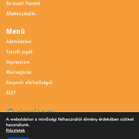
Borászati Füzetek
Állattenyésztés
Menü
Adatvédelem
Szerzői jogok
Impresszum
Médiaajánlat
Központi elérhetőségek
ÁSZF
A weboldalon a minőségi felhasználói élmény érdekében sütiket
használunk.
SimplePay adattovábbítási nyilatkozat
Részletek