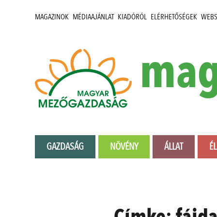
MAGAZINOK
MÉDIAAJÁNLAT
KIADÓRÓL
ELÉRHETŐSÉGEK
WEB
mag
GAZDASÁG
NÖVÉNY
ÁLLAT
É
Címke:
fájd