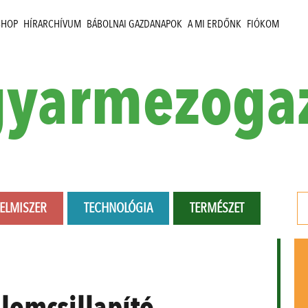
SHOP
HÍRARCHÍVUM
BÁBOLNAI GAZDANAPOK
A MI ERDŐNK
FIÓKOM
yarmezoga
LELMISZER
TECHNOLÓGIA
TERMÉSZET
alomcsillapító