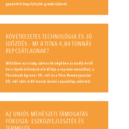
gyapottok-bagolylepke gradációjának.
KÖVETKEZETES TECHNOLÓGIA ÉS JÓ
IDŐZÍTÉS - MI A TITKA 4,84 TONNÁS
REPCEÁTLAGNAK?
Miközben az ország számos térségében az aszály évről
évre újabb kihívások elé állítja a repcetermesztőket, a
Pécsváradi Agrover Kft.-nél és a Pécs-Reménypusztai
Kft.-nél idén 4,84 tonnás üzemi repceátlag született.
AZ UNIÓS MÉHÉSZETI TÁMOGATÁS
FÓKUSZA: ESZKÖZFEJLESZTÉS ÉS
TERMELÉS