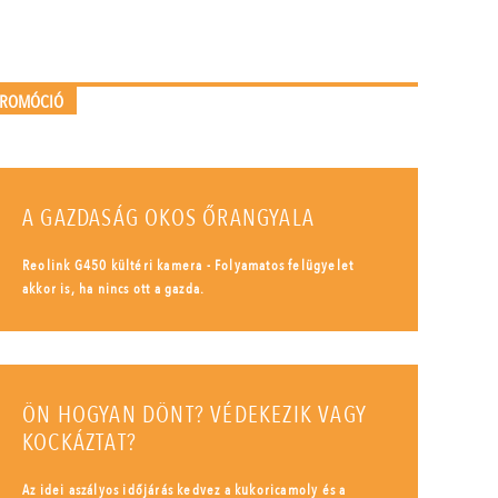
PROMÓCIÓ
A GAZDASÁG OKOS ŐRANGYALA
Reolink G450 kültéri kamera - Folyamatos felügyelet
akkor is, ha nincs ott a gazda.
ÖN HOGYAN DÖNT? VÉDEKEZIK VAGY
KOCKÁZTAT?
Az idei aszályos időjárás kedvez a kukoricamoly és a