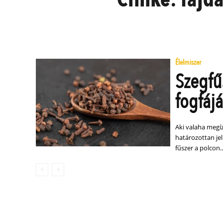
Élelmiszer
Szegfű
fogfáj
Aki valaha megíz
határozottan jel
fűszer a polcon..