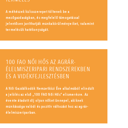
A méhészek kulcsszerepet töltenek be a
mezőgazdaságban, és megfelelő támogatással
jelentősen javíthatják munkakörülményeiket, valamint
termelésük hatékonyságát.
100 FAO NŐI HŐS AZ AGRÁR-
ÉLELMISZERIPARI RENDSZEREKBEN
ÉS A VIDÉKFEJLESZTÉSBEN
A Női Gazdálkodók Nemzetközi Éve alkalmából elindult
a jelölés az első „100 FAO Női Hős” elismerésre. Az
évente átadott díj olyan nőket ünnepel, akiknek
munkássága valódi és pozitív változást hoz az agrár-
élelmiszeriparban.