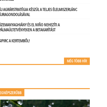
ÚJ AGRÁRSTRATÉGIA KÉSZÜL A TELJES ÉLELMISZERLÁNC
ÚJRAGONDOLÁSÁVAL
ÜZEMANYAGHIÁNY ÉS EL NIÑO NEHEZÍTI A
PÁLMAÜLTETVÉNYEKEN A BETAKARÍTÁST
SIPIRC A KERTEMBŐL!
MÉG TÖBB HÍR
EGNÉPSZERŰBB