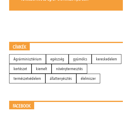
CÍMKÉK
Agrárminisztérium
egészség
gyümölcs
kereskedelem
kertészet
kiemelt
növénytermesztés
természetvédelem
állattenyésztés
élelmiszer
FACEBOOK