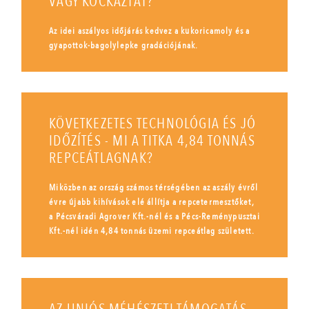
VAGY KOCKÁZTAT?
Az idei aszályos időjárás kedvez a kukoricamoly és a
gyapottok-bagolylepke gradációjának.
KÖVETKEZETES TECHNOLÓGIA ÉS JÓ
IDŐZÍTÉS - MI A TITKA 4,84 TONNÁS
REPCEÁTLAGNAK?
Miközben az ország számos térségében az aszály évről
évre újabb kihívások elé állítja a repcetermesztőket,
a Pécsváradi Agrover Kft.-nél és a Pécs-Reménypusztai
Kft.-nél idén 4,84 tonnás üzemi repceátlag született.