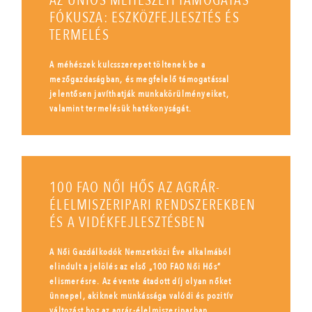
AZ UNIÓS MÉHÉSZETI TÁMOGATÁS
FÓKUSZA: ESZKÖZFEJLESZTÉS ÉS
TERMELÉS
A méhészek kulcsszerepet töltenek be a
mezőgazdaságban, és megfelelő támogatással
jelentősen javíthatják munkakörülményeiket,
valamint termelésük hatékonyságát.
100 FAO NŐI HŐS AZ AGRÁR-
ÉLELMISZERIPARI RENDSZEREKBEN
ÉS A VIDÉKFEJLESZTÉSBEN
A Női Gazdálkodók Nemzetközi Éve alkalmából
elindult a jelölés az első „100 FAO Női Hős”
elismerésre. Az évente átadott díj olyan nőket
ünnepel, akiknek munkássága valódi és pozitív
változást hoz az agrár-élelmiszeriparban.