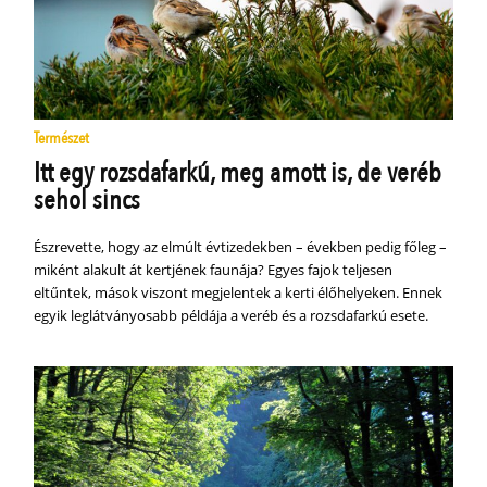
Természet
Itt egy rozsdafarkú, meg amott is, de veréb
sehol sincs
Észrevette, hogy az elmúlt évtizedekben – években pedig főleg –
miként alakult át kertjének faunája? Egyes fajok teljesen
eltűntek, mások viszont megjelentek a kerti élőhelyeken. Ennek
egyik leglátványosabb példája a veréb és a rozsdafarkú esete.