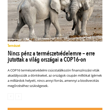
Természet
Nincs pénz a természetvédelemre – erre
jutottak a világ országai a COP16-on
A COP16 természetvédelmi csúcstalálkozón finanszírozási viták
akadályozzák a döntéseket, az országok csupán milliókat ígérnek
a milliárdok helyett, nincs annyi forrás, amennyi a biodiverzitás
megőrzéséhez szükségesek.