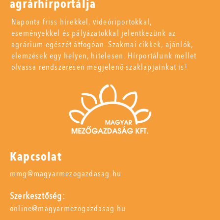
agrárhírportálja
Naponta friss hírekkel, videóriportokkal,
eseményekkel és pályázatokkal jelentkezünk az
agrárium egészét átfogóan. Szakmai cikkek, ajánlók,
elemzések egy helyen, hitelesen. Hírportálunk mellet
olvassa rendszeresen megjelenő szaklapjainkat is!
Kapcsolat
mmg@magyarmezogazdasag.hu
Szerkesztőség:
online@magyarmezogazdasag.hu