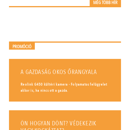
MÉG TÖBB HÍR
PROMÓCIÓ
A GAZDASÁG OKOS ŐRANGYALA
Reolink G450 kültéri kamera - Folyamatos felügyelet
akkor is, ha nincs ott a gazda.
ÖN HOGYAN DÖNT? VÉDEKEZIK