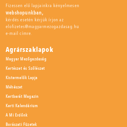
Fizessen elő lapjainkra kényelmesen
webshopunkban,
kérdés esetén kérjük írjon az
elofizetes@magyarmezogazdasag.hu
e-mail címre.
Agrárszaklapok
Magyar Mezőgazdaság
Kertészet és Szőlészet
Kistermelők Lapja
Méhészet
Kertbarát Magazin
Kerti Kalendárium
A Mi Erdőnk
Borászati Füzetek