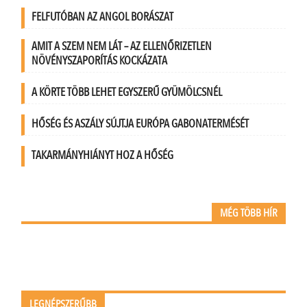
FELFUTÓBAN AZ ANGOL BORÁSZAT
AMIT A SZEM NEM LÁT – AZ ELLENŐRIZETLEN
NÖVÉNYSZAPORÍTÁS KOCKÁZATA
A KÖRTE TÖBB LEHET EGYSZERŰ GYÜMÖLCSNÉL
HŐSÉG ÉS ASZÁLY SÚJTJA EURÓPA GABONATERMÉSÉT
TAKARMÁNYHIÁNYT HOZ A HŐSÉG
MÉG TÖBB HÍR
LEGNÉPSZERŰBB