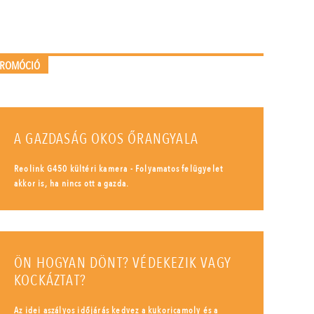
PROMÓCIÓ
A GAZDASÁG OKOS ŐRANGYALA
Reolink G450 kültéri kamera - Folyamatos felügyelet
akkor is, ha nincs ott a gazda.
ÖN HOGYAN DÖNT? VÉDEKEZIK VAGY
KOCKÁZTAT?
Az idei aszályos időjárás kedvez a kukoricamoly és a