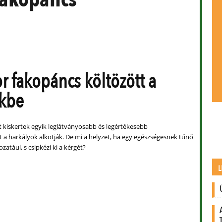
or fakopáncs költözött a
nkbe
tt kiskertek egyik leglátványosabb és legértékesebb
 a harkályok alkotják. De mi a helyzet, ha egy egészségesnek tűnő
ozatául, s csipkézi ki a kérgét?
L