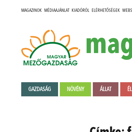
MAGAZINOK
MÉDIAAJÁNLAT
KIADÓRÓL
ELÉRHETŐSÉGEK
WEB
mag
GAZDASÁG
NÖVÉNY
ÁLLAT
É
Címke: