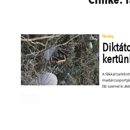
Növény
Diktát
kertü
A fákkal tarkíto
madárcsoportját
fát szemel ki áld