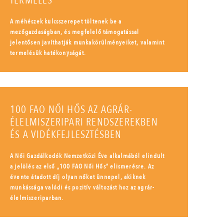
TERMELÉS
A méhészek kulcsszerepet töltenek be a
mezőgazdaságban, és megfelelő támogatással
jelentősen javíthatják munkakörülményeiket, valamint
termelésük hatékonyságát.
100 FAO NŐI HŐS AZ AGRÁR-
ÉLELMISZERIPARI RENDSZEREKBEN
ÉS A VIDÉKFEJLESZTÉSBEN
A Női Gazdálkodók Nemzetközi Éve alkalmából elindult
a jelölés az első „100 FAO Női Hős” elismerésre. Az
évente átadott díj olyan nőket ünnepel, akiknek
munkássága valódi és pozitív változást hoz az agrár-
élelmiszeriparban.