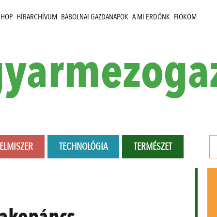
SHOP
HÍRARCHÍVUM
BÁBOLNAI GAZDANAPOK
A MI ERDŐNK
FIÓKOM
yarmezoga
LELMISZER
TECHNOLÓGIA
TERMÉSZET
fakopáncs