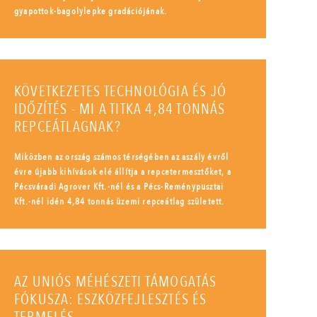
gyapottok-bagolylepke gradációjának.
KÖVETKEZETES TECHNOLÓGIA ÉS JÓ
IDŐZÍTÉS - MI A TITKA 4,84 TONNÁS
REPCEÁTLAGNAK?
Miközben az ország számos térségében az aszály évről
évre újabb kihívások elé állítja a repcetermesztőket, a
Pécsváradi Agrover Kft.-nél és a Pécs-Reménypusztai
Kft.-nél idén 4,84 tonnás üzemi repceátlag született.
AZ UNIÓS MÉHÉSZETI TÁMOGATÁS
FÓKUSZA: ESZKÖZFEJLESZTÉS ÉS