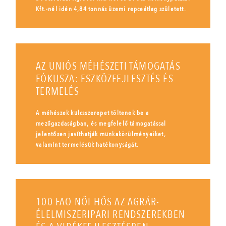
Kft.-nél idén 4,84 tonnás üzemi repceátlag született.
AZ UNIÓS MÉHÉSZETI TÁMOGATÁS
FÓKUSZA: ESZKÖZFEJLESZTÉS ÉS
TERMELÉS
A méhészek kulcsszerepet töltenek be a
mezőgazdaságban, és megfelelő támogatással
jelentősen javíthatják munkakörülményeiket,
valamint termelésük hatékonyságát.
100 FAO NŐI HŐS AZ AGRÁR-
ÉLELMISZERIPARI RENDSZEREKBEN