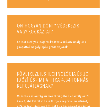
ÖN HOGYAN DÖNT? VÉDEKEZIK
VAGY KOCKÁZTAT?
Az idei aszályos időjárás kedvez a kukoricamoly és a
gyapottok-bagolylepke gradációjának.
KÖVETKEZETES TECHNOLÓGIA ÉS JÓ
IDŐZÍTÉS - MI A TITKA 4,84 TONNÁS
REPCEÁTLAGNAK?
Miközben az ország számos térségében az aszály évről
évre újabb kihívások elé állítja a repcetermesztőket,
a Pécsváradi Agrover Kft.-nél és a Pécs-Reménypusztai