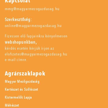
Kapcsolat
mmg@magyarmezogazdasag.hu
Szerkesztőség:
online@magyarmezogazdasag.hu
Fizessen elő lapjainkra kényelmesen
webshopunkban,
kérdés esetén kérjük írjon az
elofizetes@magyarmezogazdasag.hu
e-mail címre.
Agrárszaklapok
Magyar Mezőgazdaság
Kertészet és Szőlészet
Kistermelők Lapja
Méhészet