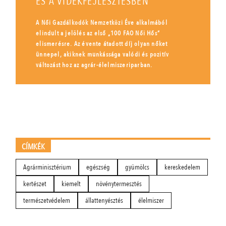
ÉS A VIDÉKFEJLESZTÉSBEN
A Női Gazdálkodók Nemzetközi Éve alkalmából
elindult a jelölés az első „100 FAO Női Hős”
elismerésre. Az évente átadott díj olyan nőket
ünnepel, akiknek munkássága valódi és pozitív
változást hoz az agrár-élelmiszeriparban.
CÍMKÉK
Agrárminisztérium
egészség
gyümölcs
kereskedelem
kertészet
kiemelt
növénytermesztés
természetvédelem
állattenyésztés
élelmiszer