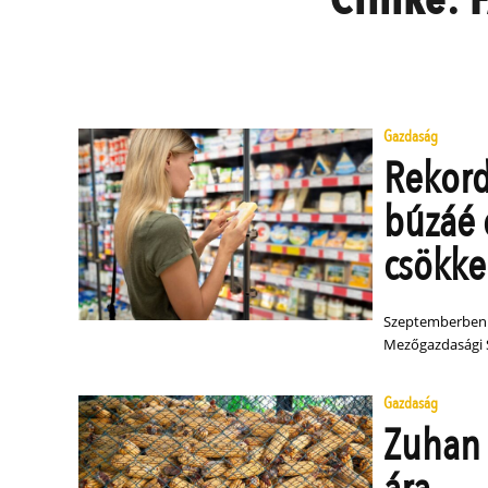
Gazdaság
Rekord
búzáé 
csökke
Szeptemberben c
Mezőgazdasági S
Gazdaság
Zuhan 