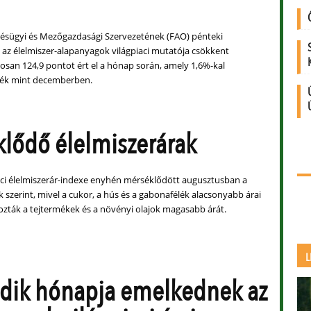
ésügyi és Mezőgazdasági Szervezetének (FAO) pénteki
t az élelmiszer-alapanyagok világpiaci mutatója csökkent
gosan 124,9 pontot ért el a hónap során, amely 1,6%-kal
ték mint decemberben.
lődő élelmiszerárak
aci élelmiszerár-indexe enyhén mérséklődött augusztusban a
 szerint, mivel a cukor, a hús és a gabonafélék alacsonyabb árai
ozták a tejtermékek és a növényi olajok magasabb árát.
L
dik hónapja emelkednek az