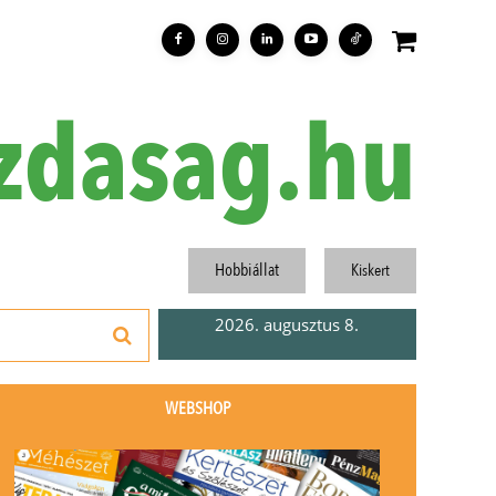
zdasag.hu
Hobbiállat
Kiskert
2026. augusztus 8.
WEBSHOP