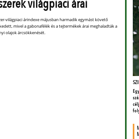
zerek világpiaci árai
zer-világpiaci árindexe májusban harmadik egymást követő
dett, mivel a gabonafélék és a tejtermékek árai meghaladták a
nyi olajok árcsökkenését.