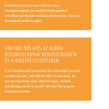
A méhészek kulcsszerepet töltenek be a
mezőgazdaságban, és megfelelő támogatással
jelentősen javíthatják munkakörülményeiket, valamint
termelésük hatékonyságát.
100 FAO NŐI HŐS AZ AGRÁR-
ÉLELMISZERIPARI RENDSZEREKBEN
ÉS A VIDÉKFEJLESZTÉSBEN
A Női Gazdálkodók Nemzetközi Éve alkalmából elindult
a jelölés az első „100 FAO Női Hős” elismerésre. Az
évente átadott díj olyan nőket ünnepel, akiknek
munkássága valódi és pozitív változást hoz az agrár-
élelmiszeriparban.