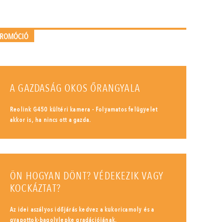
PROMÓCIÓ
A GAZDASÁG OKOS ŐRANGYALA
Reolink G450 kültéri kamera - Folyamatos felügyelet
akkor is, ha nincs ott a gazda.
ÖN HOGYAN DÖNT? VÉDEKEZIK VAGY
KOCKÁZTAT?
Az idei aszályos időjárás kedvez a kukoricamoly és a
gyapottok-bagolylepke gradációjának.