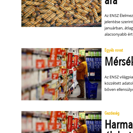
ára
Az ENSZ Élelmez
jelentése szerin
januárban, átla
alacsonyabb ér
Egyéb rovat
Mérsék
Az ENSZ világpi
közzétett adatok
bőven ellensúly
Gazdaság
Harma