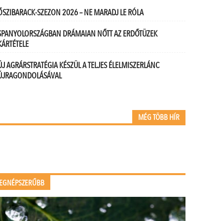
ŐSZIBARACK-SZEZON 2026 – NE MARADJ LE RÓLA
SPANYOLORSZÁGBAN DRÁMAIAN NŐTT AZ ERDŐTÜZEK
KÁRTÉTELE
ÚJ AGRÁRSTRATÉGIA KÉSZÜL A TELJES ÉLELMISZERLÁNC
ÚJRAGONDOLÁSÁVAL
MÉG TÖBB HÍR
EGNÉPSZERŰBB