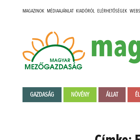
MAGAZINOK
MÉDIAAJÁNLAT
KIADÓRÓL
ELÉRHETŐSÉGEK
WEB
mag
GAZDASÁG
NÖVÉNY
ÁLLAT
É
Címke: