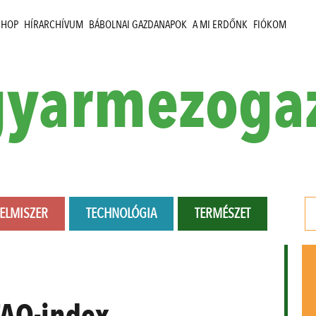
SHOP
HÍRARCHÍVUM
BÁBOLNAI GAZDANAPOK
A MI ERDŐNK
FIÓKOM
yarmezoga
LELMISZER
TECHNOLÓGIA
TERMÉSZET
FAO-index