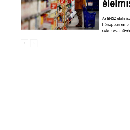
élelmis
Az ENSZ élelmis
hónapban emelke
cukor és a növé