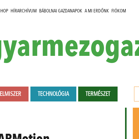
SHOP
HÍRARCHÍVUM
BÁBOLNAI GAZDANAPOK
A MI ERDŐNK
FIÓKOM
yarmezoga
LELMISZER
TECHNOLÓGIA
TERMÉSZET
ARMotion