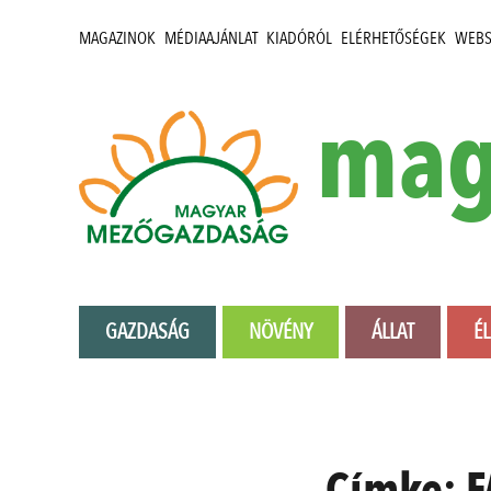
MAGAZINOK
MÉDIAAJÁNLAT
KIADÓRÓL
ELÉRHETŐSÉGEK
WEB
mag
GAZDASÁG
NÖVÉNY
ÁLLAT
É
Címke:
F