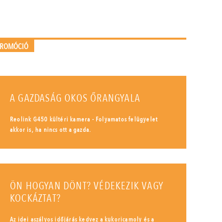
PROMÓCIÓ
A GAZDASÁG OKOS ŐRANGYALA
Reolink G450 kültéri kamera - Folyamatos felügyelet
akkor is, ha nincs ott a gazda.
ÖN HOGYAN DÖNT? VÉDEKEZIK VAGY
KOCKÁZTAT?
Az idei aszályos időjárás kedvez a kukoricamoly és a