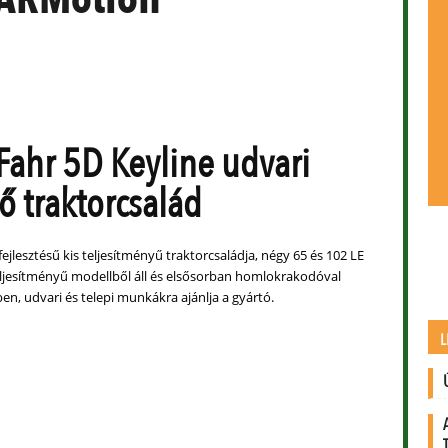
Fahr 5D Keyline udvari
ő traktorcsalád
fejlesztésű kis teljesítményű traktorcsaládja, négy 65 és 102 LE
ljesítményű modellből áll és elsősorban homlokrakodóval
lben, udvari és telepi munkákra ajánlja a gyártó.
L