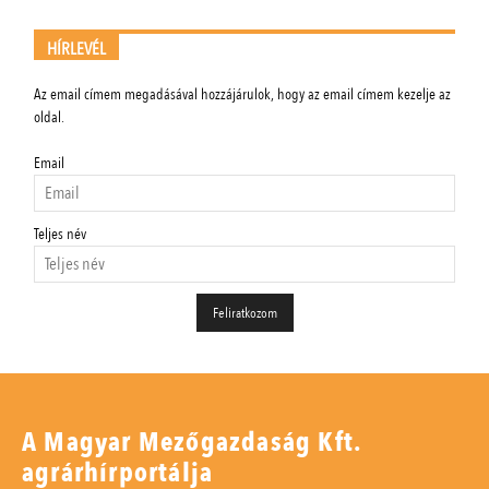
HÍRLEVÉL
Az email címem megadásával hozzájárulok, hogy az email címem kezelje az
oldal.
Email
Teljes név
A Magyar Mezőgazdaság Kft.
agrárhírportálja