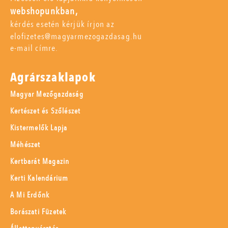
webshopunkban,
kérdés esetén kérjük írjon az
elofizetes@magyarmezogazdasag.hu
e-mail címre.
Agrárszaklapok
Magyar Mezőgazdaság
Kertészet és Szőlészet
Kistermelők Lapja
Méhészet
Kertbarát Magazin
Kerti Kalendárium
A Mi Erdőnk
Borászati Füzetek