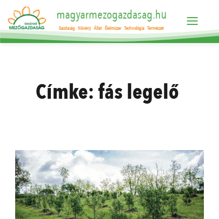
magyarmezogazdasag.hu
Gazdaság
Növény
Állat
Élelmiszer
Technológia
Természet
Címke:
fás legelő