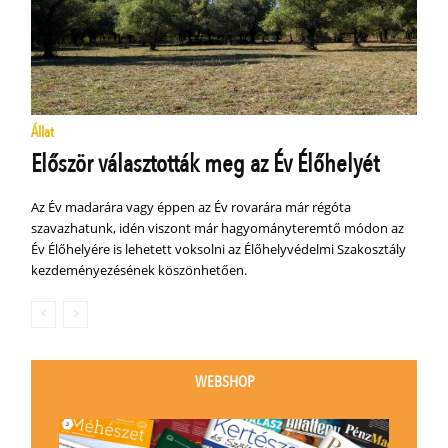
Állat
Először választották meg az Év Élőhelyét
Az Év madarára vagy éppen az Év rovarára már régóta
szavazhatunk, idén viszont már hagyományteremtő módon az
Év Élőhelyére is lehetett voksolni az Élőhelyvédelmi Szakosztály
kezdeményezésének köszönhetően.
WEBSHOP