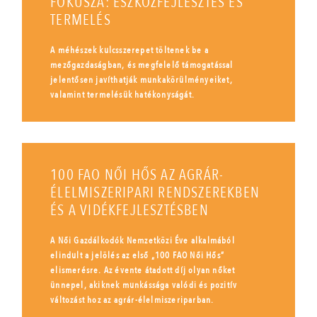
FÓKUSZA: ESZKÖZFEJLESZTÉS ÉS
TERMELÉS
A méhészek kulcsszerepet töltenek be a
mezőgazdaságban, és megfelelő támogatással
jelentősen javíthatják munkakörülményeiket,
valamint termelésük hatékonyságát.
100 FAO NŐI HŐS AZ AGRÁR-
ÉLELMISZERIPARI RENDSZEREKBEN
ÉS A VIDÉKFEJLESZTÉSBEN
A Női Gazdálkodók Nemzetközi Éve alkalmából
elindult a jelölés az első „100 FAO Női Hős”
elismerésre. Az évente átadott díj olyan nőket
ünnepel, akiknek munkássága valódi és pozitív
változást hoz az agrár-élelmiszeriparban.