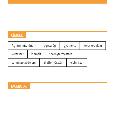
CÍMKÉK
Agrárminisztérium
egészség
gyümölcs
kereskedelem
kertészet
kiemelt
növénytermesztés
természetvédelem
állattenyésztés
élelmiszer
FACEBOOK