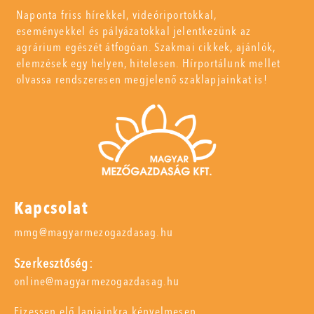
Naponta friss hírekkel, videóriportokkal,
eseményekkel és pályázatokkal jelentkezünk az
agrárium egészét átfogóan. Szakmai cikkek, ajánlók,
elemzések egy helyen, hitelesen. Hírportálunk mellet
olvassa rendszeresen megjelenő szaklapjainkat is!
Kapcsolat
mmg@magyarmezogazdasag.hu
Szerkesztőség:
online@magyarmezogazdasag.hu
Fizessen elő lapjainkra kényelmesen