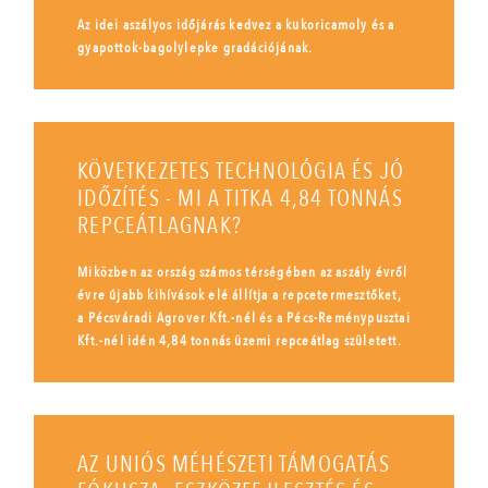
Az idei aszályos időjárás kedvez a kukoricamoly és a
gyapottok-bagolylepke gradációjának.
KÖVETKEZETES TECHNOLÓGIA ÉS JÓ
IDŐZÍTÉS - MI A TITKA 4,84 TONNÁS
REPCEÁTLAGNAK?
Miközben az ország számos térségében az aszály évről
évre újabb kihívások elé állítja a repcetermesztőket,
a Pécsváradi Agrover Kft.-nél és a Pécs-Reménypusztai
Kft.-nél idén 4,84 tonnás üzemi repceátlag született.
AZ UNIÓS MÉHÉSZETI TÁMOGATÁS