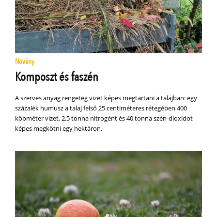
Növény
Komposzt és faszén
A szerves anyag rengeteg vizet képes megtartani a talajban: egy
százalék humusz a talaj felső 25 centiméteres rétegében 400
köbméter vizet, 2,5 tonna nitrogént és 40 tonna szén-dioxidot
képes megkötni egy hektáron.