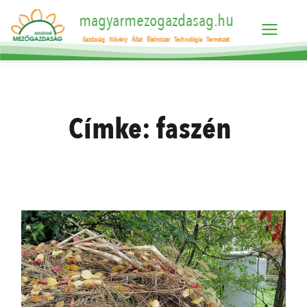
magyarmezogazdasag.hu
Gazdaság
Növény
Állat
Élelmiszer
Technológia
Természet
Címke:
faszén