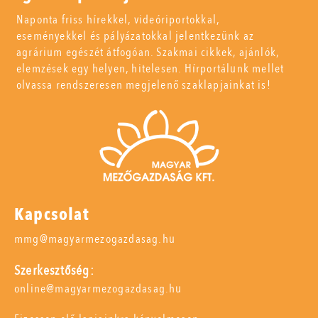
Naponta friss hírekkel, videóriportokkal,
eseményekkel és pályázatokkal jelentkezünk az
agrárium egészét átfogóan. Szakmai cikkek, ajánlók,
elemzések egy helyen, hitelesen. Hírportálunk mellet
olvassa rendszeresen megjelenő szaklapjainkat is!
Kapcsolat
mmg@magyarmezogazdasag.hu
Szerkesztőség:
online@magyarmezogazdasag.hu