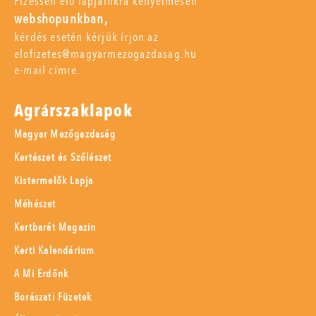
Fizessen elő lapjainkra kényelmesen
webshopunkban,
kérdés esetén kérjük írjon az
elofizetes@magyarmezogazdasag.hu
e-mail címre.
Agrárszaklapok
Magyar Mezőgazdaság
Kertészet és Szőlészet
Kistermelők Lapja
Méhészet
Kertbarát Magazin
Kerti Kalendárium
A Mi Erdőnk
Borászati Füzetek