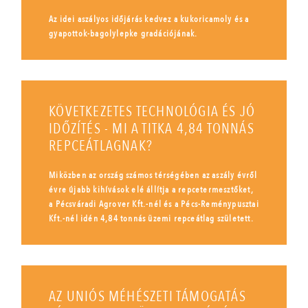
Az idei aszályos időjárás kedvez a kukoricamoly és a
gyapottok-bagolylepke gradációjának.
KÖVETKEZETES TECHNOLÓGIA ÉS JÓ
IDŐZÍTÉS - MI A TITKA 4,84 TONNÁS
REPCEÁTLAGNAK?
Miközben az ország számos térségében az aszály évről
évre újabb kihívások elé állítja a repcetermesztőket,
a Pécsváradi Agrover Kft.-nél és a Pécs-Reménypusztai
Kft.-nél idén 4,84 tonnás üzemi repceátlag született.
AZ UNIÓS MÉHÉSZETI TÁMOGATÁS