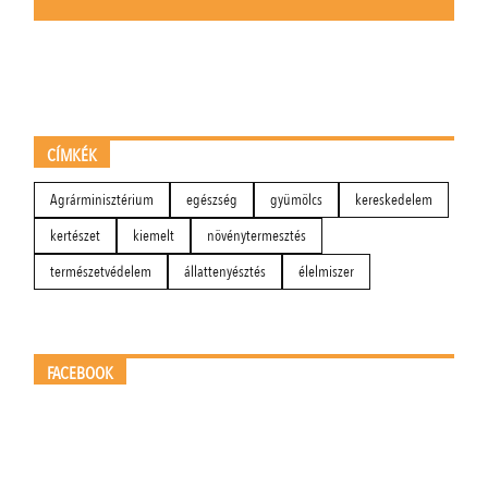
CÍMKÉK
Agrárminisztérium
egészség
gyümölcs
kereskedelem
kertészet
kiemelt
növénytermesztés
természetvédelem
állattenyésztés
élelmiszer
FACEBOOK