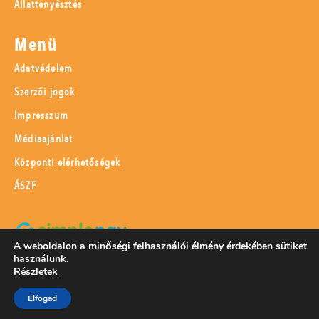
Állattenyésztés
Menü
Adatvédelem
Szerzői jogok
Impresszum
Médiaajánlat
Központi elérhetőségek
ÁSZF
A weboldalon a minőségi felhasználói élmény érdekében sütiket
használunk.
SimplePay adattovábbítási nyilatkozat
Részletek
Elfogad
© 2023 Magyar Mezőgazdaság Kft.