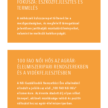
FÓKUSZA: ESZKÖZFEJLESZTÉS ÉS
TERMELÉS
A méhészek kulcsszerepet töltenek be a
mezőgazdaságban, és megfelelő támogatással
jelentősen javíthatják munkakörülményeiket,
valamint termelésük hatékonyságát.
100 FAO NŐI HŐS AZ AGRÁR-
ÉLELMISZERIPARI RENDSZEREKBEN
ÉS A VIDÉKFEJLESZTÉSBEN
A Női Gazdálkodók Nemzetközi Éve alkalmából
elindult a jelölés az első „100 FAO Női Hős”
elismerésre. Az évente átadott díj olyan nőket
ünnepel, akiknek munkássága valódi és pozitív
változást hoz az agrár-élelmiszeriparban.