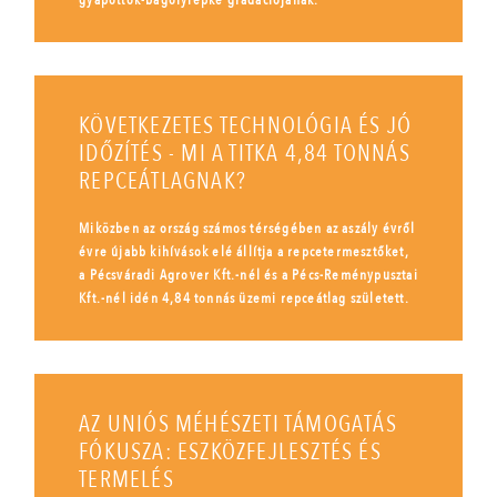
gyapottok-bagolylepke gradációjának.
KÖVETKEZETES TECHNOLÓGIA ÉS JÓ
IDŐZÍTÉS - MI A TITKA 4,84 TONNÁS
REPCEÁTLAGNAK?
Miközben az ország számos térségében az aszály évről
évre újabb kihívások elé állítja a repcetermesztőket,
a Pécsváradi Agrover Kft.-nél és a Pécs-Reménypusztai
Kft.-nél idén 4,84 tonnás üzemi repceátlag született.
AZ UNIÓS MÉHÉSZETI TÁMOGATÁS
FÓKUSZA: ESZKÖZFEJLESZTÉS ÉS
TERMELÉS