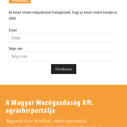
HÍRLEVÉL
Az email címem megadásával hozzájárulok, hogy az email címem kezelje az
oldal.
Email
Teljes név
A Magyar Mezőgazdaság Kft.
agrárhírportálja
Naponta friss hírekkel, videóriportokkal,