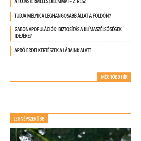
A TOJÁSTERMELÉS DILEMMÁI – 2. RÉSZ
TUDJA MELYIK A LEGHANGOSABB ÁLLAT A FÖLDÖN?
GABONAPOPULÁCIÓK: BIZTOSÍTÁS A KLÍMASZÉLSŐSÉGEK
IDEJÉRE?
APRÓ ERDEI KERTÉSZEK A LÁBAINK ALATT
MÉG TÖBB HÍR
LEGNÉPSZERŰBB