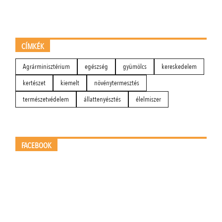
CÍMKÉK
Agrárminisztérium
egészség
gyümölcs
kereskedelem
kertészet
kiemelt
növénytermesztés
természetvédelem
állattenyésztés
élelmiszer
FACEBOOK