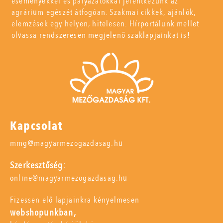
eseményekkel és pályázatokkal jelentkezünk az
agrárium egészét átfogóan. Szakmai cikkek, ajánlók,
elemzések egy helyen, hitelesen. Hírportálunk mellet
olvassa rendszeresen megjelenő szaklapjainkat is!
Kapcsolat
mmg@magyarmezogazdasag.hu
Szerkesztőség:
online@magyarmezogazdasag.hu
Fizessen elő lapjainkra kényelmesen
webshopunkban,