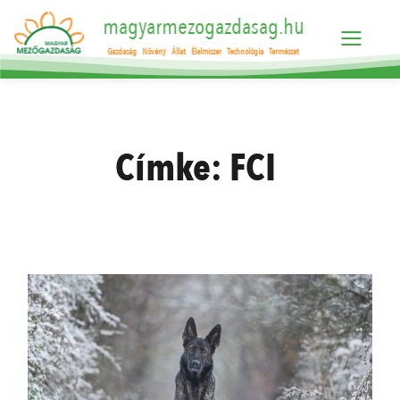
magyarmezogazdasag.hu
Gazdaság
Növény
Állat
Élelmiszer
Technológia
Természet
Címke:
FCI