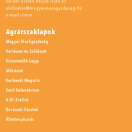
kérdés esetén kérjük írjon az
elofizetes@magyarmezogazdasag.hu
e-mail címre.
Agrárszaklapok
Magyar Mezőgazdaság
Kertészet és Szőlészet
Kistermelők Lapja
Méhészet
Kertbarát Magazin
Kerti Kalendárium
A Mi Erdőnk
Borászati Füzetek
Állattenyésztés