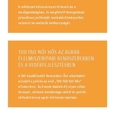
A méhészek kulcsszerepet töltenek be a
mezőgazdaságban, és megfelelő támogatással
jelentősen javíthatják munkakörülményeiket,
valamint termelésük hatékonyságát.
100 FAO NŐI HŐS AZ AGRÁR-
ÉLELMISZERIPARI RENDSZEREKBEN
ÉS A VIDÉKFEJLESZTÉSBEN
A Női Gazdálkodók Nemzetközi Éve alkalmából
elindult a jelölés az első „100 FAO Női Hős”
elismerésre. Az évente átadott díj olyan nőket
ünnepel, akiknek munkássága valódi és pozitív
változást hoz az agrár-élelmiszeriparban.