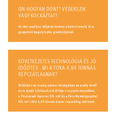
ÖN HOGYAN DÖNT? VÉDEKEZIK
VAGY KOCKÁZTAT?
Az idei aszályos időjárás kedvez a kukoricamoly és a
gyapottok-bagolylepke gradációjának.
KÖVETKEZETES TECHNOLÓGIA ÉS JÓ
IDŐZÍTÉS - MI A TITKA 4,84 TONNÁS
REPCEÁTLAGNAK?
Miközben az ország számos térségében az aszály évről
évre újabb kihívások elé állítja a repcetermesztőket,
a Pécsváradi Agrover Kft.-nél és a Pécs-Reménypusztai
Kft.-nél idén 4,84 tonnás üzemi repceátlag született.