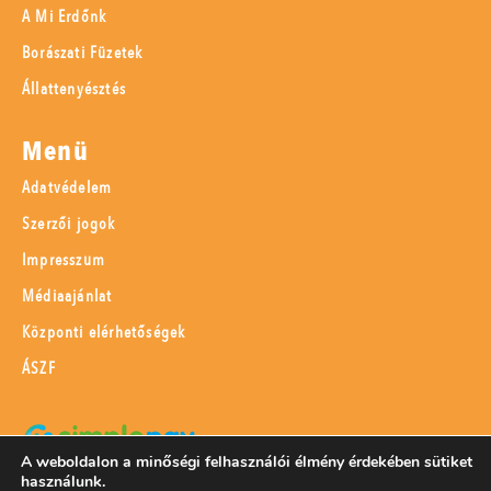
A Mi Erdőnk
Borászati Füzetek
Állattenyésztés
Menü
Adatvédelem
Szerzői jogok
Impresszum
Médiaajánlat
Központi elérhetőségek
ÁSZF
A weboldalon a minőségi felhasználói élmény érdekében sütiket
használunk.
SimplePay adattovábbítási nyilatkozat