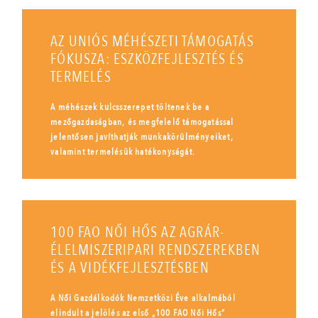
AZ UNIÓS MÉHÉSZETI TÁMOGATÁS
FÓKUSZA: ESZKÖZFEJLESZTÉS ÉS
TERMELÉS
A méhészek kulcsszerepet töltenek be a
mezőgazdaságban, és megfelelő támogatással
jelentősen javíthatják munkakörülményeiket,
valamint termelésük hatékonyságát.
100 FAO NŐI HŐS AZ AGRÁR-
ÉLELMISZERIPARI RENDSZEREKBEN
ÉS A VIDÉKFEJLESZTÉSBEN
A Női Gazdálkodók Nemzetközi Éve alkalmából
elindult a jelölés az első „100 FAO Női Hős”