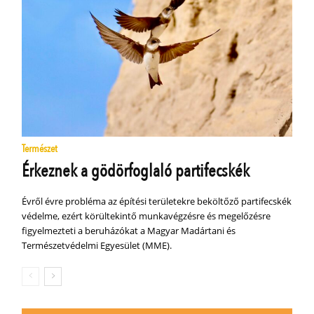
Természet
Érkeznek a gödörfoglaló partifecskék
Évről évre probléma az építési területekre beköltőző partifecskék
védelme, ezért körültekintő munkavégzésre és megelőzésre
figyelmezteti a beruházókat a Magyar Madártani és
Természetvédelmi Egyesület (MME).