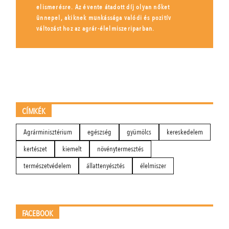
elismerésre. Az évente átadott díj olyan nőket
ünnepel, akiknek munkássága valódi és pozitív
változást hoz az agrár-élelmiszeriparban.
CÍMKÉK
Agrárminisztérium
egészség
gyümölcs
kereskedelem
kertészet
kiemelt
növénytermesztés
természetvédelem
állattenyésztés
élelmiszer
FACEBOOK