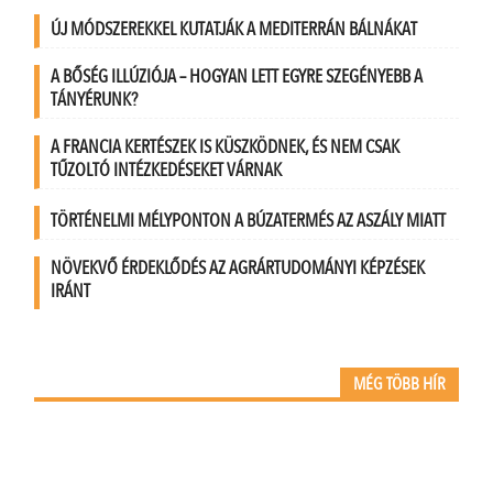
ÚJ MÓDSZEREKKEL KUTATJÁK A MEDITERRÁN BÁLNÁKAT
A BŐSÉG ILLÚZIÓJA – HOGYAN LETT EGYRE SZEGÉNYEBB A
TÁNYÉRUNK?
A FRANCIA KERTÉSZEK IS KÜSZKÖDNEK, ÉS NEM CSAK
TŰZOLTÓ INTÉZKEDÉSEKET VÁRNAK
TÖRTÉNELMI MÉLYPONTON A BÚZATERMÉS AZ ASZÁLY MIATT
NÖVEKVŐ ÉRDEKLŐDÉS AZ AGRÁRTUDOMÁNYI KÉPZÉSEK
IRÁNT
MÉG TÖBB HÍR