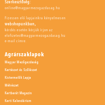
Szerkesztőség:
online@magyarmezogazdasag.hu
Fizessen elő lapjainkra kényelmesen
webshopunkban,
kérdés esetén kérjük írjon az
elofizetes@magyarmezogazdasag.hu
e-mail címre.
Agrárszaklapok
Magyar Mezőgazdaság
Kertészet és Szőlészet
Kistermelők Lapja
Méhészet
Kertbarát Magazin
Kerti Kalendárium