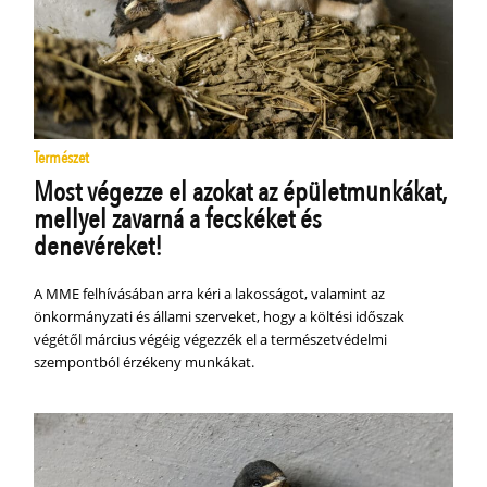
Természet
Most végezze el azokat az épületmunkákat,
mellyel zavarná a fecskéket és
denevéreket!
A MME felhívásában arra kéri a lakosságot, valamint az
önkormányzati és állami szerveket, hogy a költési időszak
végétől március végéig végezzék el a természetvédelmi
szempontból érzékeny munkákat.