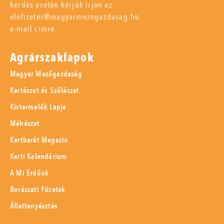
kérdés esetén kérjük írjon az
elofizetes@magyarmezogazdasag.hu
e-mail címre.
Agrárszaklapok
Magyar Mezőgazdaság
Kertészet és Szőlészet
Kistermelők Lapja
Méhészet
Kertbarát Magazin
Kerti Kalendárium
A Mi Erdőnk
Borászati Füzetek
Állattenyésztés