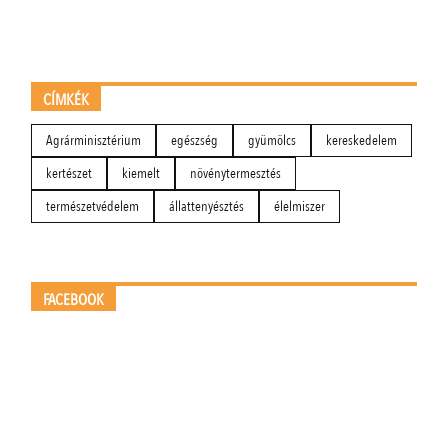
CÍMKÉK
Agrárminisztérium
egészség
gyümölcs
kereskedelem
kertészet
kiemelt
növénytermesztés
természetvédelem
állattenyésztés
élelmiszer
FACEBOOK