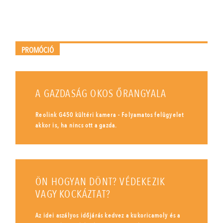
PROMÓCIÓ
A GAZDASÁG OKOS ŐRANGYALA
Reolink G450 kültéri kamera - Folyamatos felügyelet
akkor is, ha nincs ott a gazda.
ÖN HOGYAN DÖNT? VÉDEKEZIK
VAGY KOCKÁZTAT?
Az idei aszályos időjárás kedvez a kukoricamoly és a