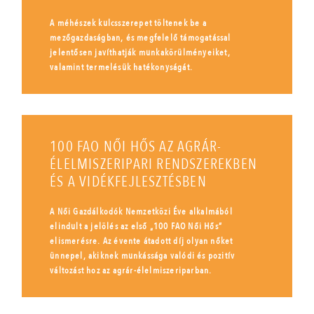
A méhészek kulcsszerepet töltenek be a
mezőgazdaságban, és megfelelő támogatással
jelentősen javíthatják munkakörülményeiket,
valamint termelésük hatékonyságát.
100 FAO NŐI HŐS AZ AGRÁR-
ÉLELMISZERIPARI RENDSZEREKBEN
ÉS A VIDÉKFEJLESZTÉSBEN
A Női Gazdálkodók Nemzetközi Éve alkalmából
elindult a jelölés az első „100 FAO Női Hős”
elismerésre. Az évente átadott díj olyan nőket
ünnepel, akiknek munkássága valódi és pozitív
változást hoz az agrár-élelmiszeriparban.