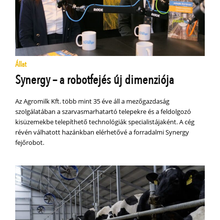
Állat
Synergy – a robotfejés új dimenziója
Az Agromilk Kft. több mint 35 éve áll a mezőgazdaság
szolgálatában a szarvasmarhatartó telepekre és a feldolgozó
kisüzemekbe telepíthető technológiák specialistájaként. A cég
révén válhatott hazánkban elérhetővé a forradalmi Synergy
fejőrobot.