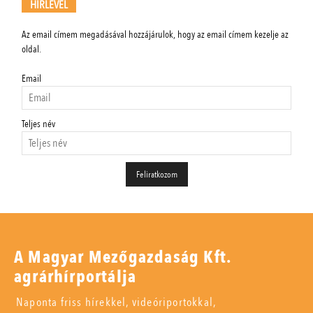
HÍRLEVÉL
Az email címem megadásával hozzájárulok, hogy az email címem kezelje az
oldal.
Email
Teljes név
A Magyar Mezőgazdaság Kft.
agrárhírportálja
Naponta friss hírekkel, videóriportokkal,