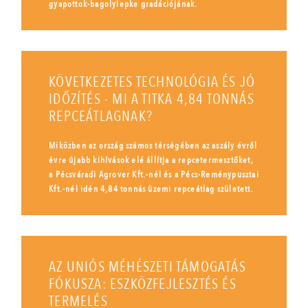
gyapottok-bagolylepke gradációjának.
KÖVETKEZETES TECHNOLÓGIA ÉS JÓ
IDŐZÍTÉS - MI A TITKA 4,84 TONNÁS
REPCEÁTLAGNAK?
Miközben az ország számos térségében az aszály évről
évre újabb kihívások elé állítja a repcetermesztőket,
a Pécsváradi Agrover Kft.-nél és a Pécs-Reménypusztai
Kft.-nél idén 4,84 tonnás üzemi repceátlag született.
AZ UNIÓS MÉHÉSZETI TÁMOGATÁS
FÓKUSZA: ESZKÖZFEJLESZTÉS ÉS
TERMELÉS