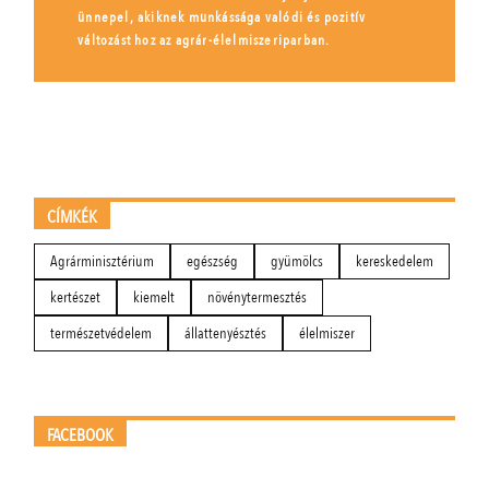
ünnepel, akiknek munkássága valódi és pozitív
változást hoz az agrár-élelmiszeriparban.
CÍMKÉK
Agrárminisztérium
egészség
gyümölcs
kereskedelem
kertészet
kiemelt
növénytermesztés
természetvédelem
állattenyésztés
élelmiszer
FACEBOOK