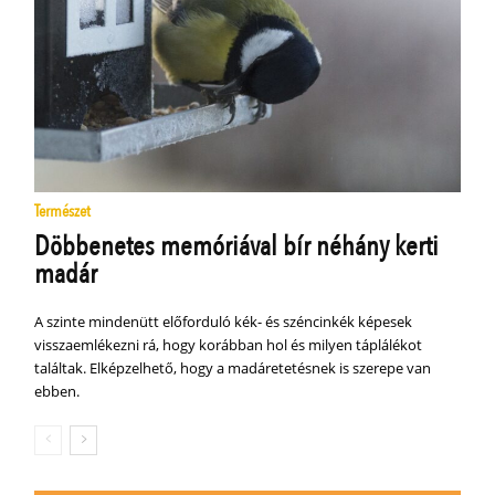
Természet
Döbbenetes memóriával bír néhány kerti
madár
A szinte mindenütt előforduló kék- és széncinkék képesek
visszaemlékezni rá, hogy korábban hol és milyen táplálékot
találtak. Elképzelhető, hogy a madáretetésnek is szerepe van
ebben.