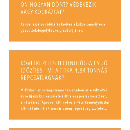
ÖN HOGYAN DÖNT? VÉDEKEZIK
VAGY KOCKÁZTAT?
Az idei aszályos időjárás kedvez a kukoricamoly és a
gyapottok-bagolylepke gradációjának.
KÖVETKEZETES TECHNOLÓGIA ÉS JÓ
IDŐZÍTÉS - MI A TITKA 4,84 TONNÁS
REPCEÁTLAGNAK?
Miközben az ország számos térségében az aszály évről
évre újabb kihívások elé állítja a repcetermesztőket,
a Pécsváradi Agrover Kft.-nél és a Pécs-Reménypusztai
Kft.-nél idén 4,84 tonnás üzemi repceátlag született.