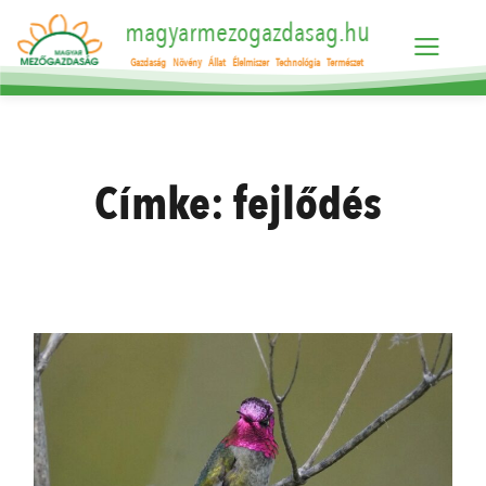
magyarmezogazdasag.hu
Gazdaság
Növény
Állat
Élelmiszer
Technológia
Természet
Címke:
fejlődés