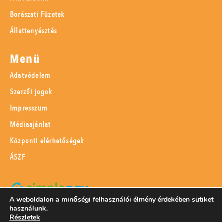
Borászati Füzetek
Állattenyésztés
Menü
Adatvédelem
Szerzői jogok
Impresszum
Médiaajánlat
Központi elérhetőségek
ÁSZF
A weboldalon a minőségi felhasználói élmény érdekében sütiket
használunk.
SimplePay adattovábbítási nyilatkozat
Részletek