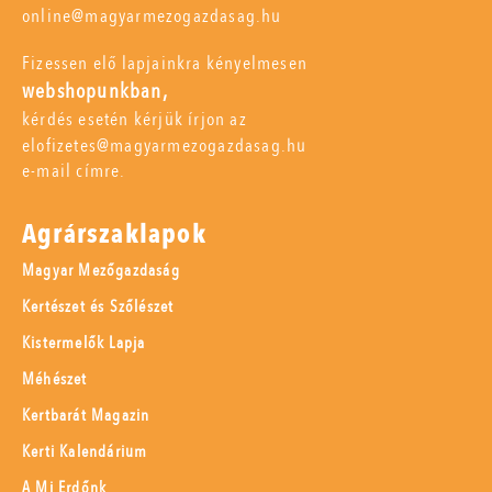
online@magyarmezogazdasag.hu
Fizessen elő lapjainkra kényelmesen
webshopunkban,
kérdés esetén kérjük írjon az
elofizetes@magyarmezogazdasag.hu
e-mail címre.
Agrárszaklapok
Magyar Mezőgazdaság
Kertészet és Szőlészet
Kistermelők Lapja
Méhészet
Kertbarát Magazin
Kerti Kalendárium
A Mi Erdőnk