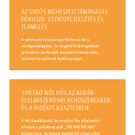
AZ UNIÓS MÉHÉSZETI TÁMOGATÁS
FÓKUSZA: ESZKÖZFEJLESZTÉS ÉS
TERMELÉS
A méhészek kulcsszerepet töltenek be a
mezőgazdaságban, és megfelelő támogatással
jelentősen javíthatják munkakörülményeiket,
valamint termelésük hatékonyságát.
100 FAO NŐI HŐS AZ AGRÁR-
ÉLELMISZERIPARI RENDSZEREKBEN
ÉS A VIDÉKFEJLESZTÉSBEN
A Női Gazdálkodók Nemzetközi Éve alkalmából
elindult a jelölés az első „100 FAO Női Hős”
elismerésre. Az évente átadott díj olyan nőket