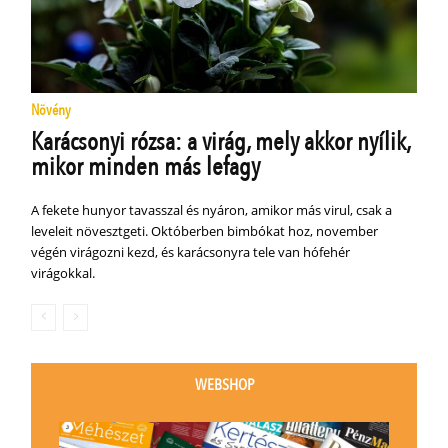
Növény
Karácsonyi rózsa: a virág, mely akkor nyílik,
mikor minden más lefagy
A fekete hunyor tavasszal és nyáron, amikor más virul, csak a
leveleit növesztgeti. Októberben bimbókat hoz, november
végén virágozni kezd, és karácsonyra tele van hófehér
virágokkal.
WEBSHOP