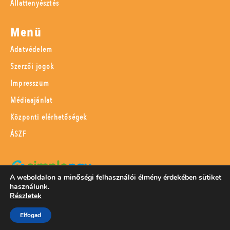
Állattenyésztés
Menü
Adatvédelem
Szerzői jogok
Impresszum
Médiaajánlat
Központi elérhetőségek
ÁSZF
A weboldalon a minőségi felhasználói élmény érdekében sütiket
használunk.
SimplePay adattovábbítási nyilatkozat
Részletek
Elfogad
© 2023 Magyar Mezőgazdaság Kft.