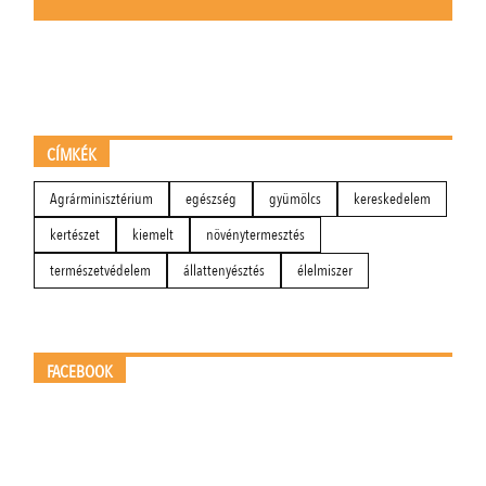
CÍMKÉK
Agrárminisztérium
egészség
gyümölcs
kereskedelem
kertészet
kiemelt
növénytermesztés
természetvédelem
állattenyésztés
élelmiszer
FACEBOOK