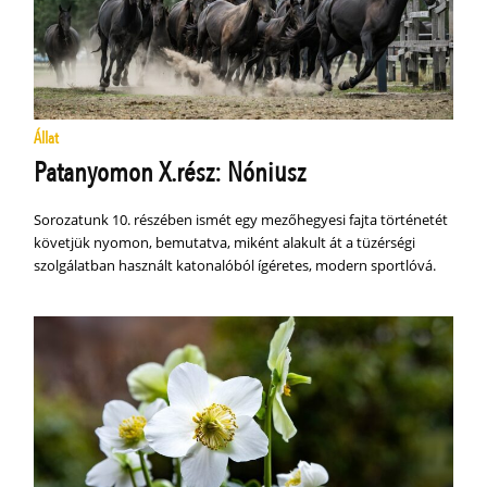
Állat
Patanyomon X.rész: Nóniusz
Sorozatunk 10. részében ismét egy mezőhegyesi fajta történetét
követjük nyomon, bemutatva, miként alakult át a tüzérségi
szolgálatban használt katonalóból ígéretes, modern sportlóvá.