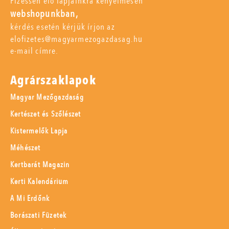
Fizessen elő lapjainkra kényelmesen
webshopunkban,
kérdés esetén kérjük írjon az
elofizetes@magyarmezogazdasag.hu
e-mail címre.
Agrárszaklapok
Magyar Mezőgazdaság
Kertészet és Szőlészet
Kistermelők Lapja
Méhészet
Kertbarát Magazin
Kerti Kalendárium
A Mi Erdőnk
Borászati Füzetek