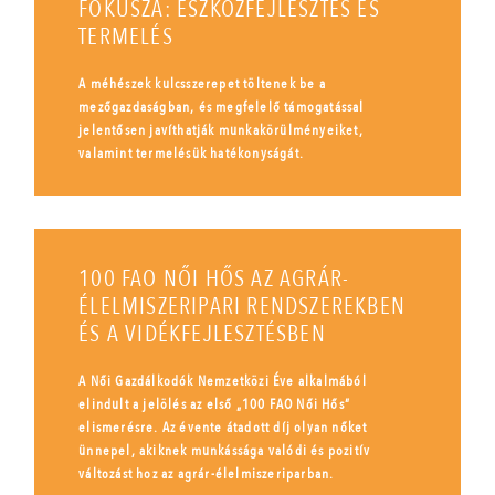
FÓKUSZA: ESZKÖZFEJLESZTÉS ÉS
TERMELÉS
A méhészek kulcsszerepet töltenek be a
mezőgazdaságban, és megfelelő támogatással
jelentősen javíthatják munkakörülményeiket,
valamint termelésük hatékonyságát.
100 FAO NŐI HŐS AZ AGRÁR-
ÉLELMISZERIPARI RENDSZEREKBEN
ÉS A VIDÉKFEJLESZTÉSBEN
A Női Gazdálkodók Nemzetközi Éve alkalmából
elindult a jelölés az első „100 FAO Női Hős”
elismerésre. Az évente átadott díj olyan nőket
ünnepel, akiknek munkássága valódi és pozitív
változást hoz az agrár-élelmiszeriparban.