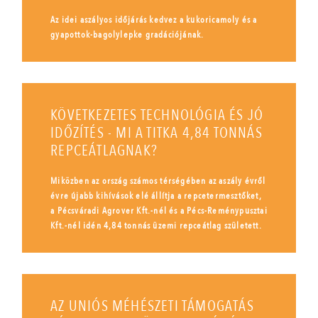
Az idei aszályos időjárás kedvez a kukoricamoly és a
gyapottok-bagolylepke gradációjának.
KÖVETKEZETES TECHNOLÓGIA ÉS JÓ
IDŐZÍTÉS - MI A TITKA 4,84 TONNÁS
REPCEÁTLAGNAK?
Miközben az ország számos térségében az aszály évről
évre újabb kihívások elé állítja a repcetermesztőket,
a Pécsváradi Agrover Kft.-nél és a Pécs-Reménypusztai
Kft.-nél idén 4,84 tonnás üzemi repceátlag született.
AZ UNIÓS MÉHÉSZETI TÁMOGATÁS