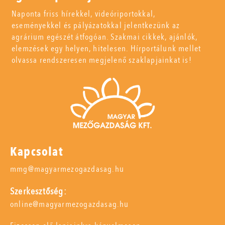
Naponta friss hírekkel, videóriportokkal,
eseményekkel és pályázatokkal jelentkezünk az
agrárium egészét átfogóan. Szakmai cikkek, ajánlók,
elemzések egy helyen, hitelesen. Hírportálunk mellet
olvassa rendszeresen megjelenő szaklapjainkat is!
Kapcsolat
mmg@magyarmezogazdasag.hu
Szerkesztőség:
online@magyarmezogazdasag.hu