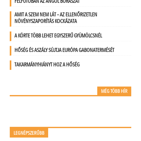
FELFUTÓBAN AZ ANGOL BORÁSZAT
AMIT A SZEM NEM LÁT – AZ ELLENŐRIZETLEN
NÖVÉNYSZAPORÍTÁS KOCKÁZATA
A KÖRTE TÖBB LEHET EGYSZERŰ GYÜMÖLCSNÉL
HŐSÉG ÉS ASZÁLY SÚJTJA EURÓPA GABONATERMÉSÉT
TAKARMÁNYHIÁNYT HOZ A HŐSÉG
MÉG TÖBB HÍR
LEGNÉPSZERŰBB