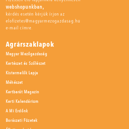
webshopunkban,
kérdés esetén kérjük írjon az
elofizetes@magyarmezogazdasag.hu
e-mail címre.
Agrárszaklapok
Magyar Mezőgazdaság
Kertészet és Szőlészet
Kistermelők Lapja
Méhészet
Kertbarát Magazin
Kerti Kalendárium
A Mi Erdőnk
Borászati Füzetek