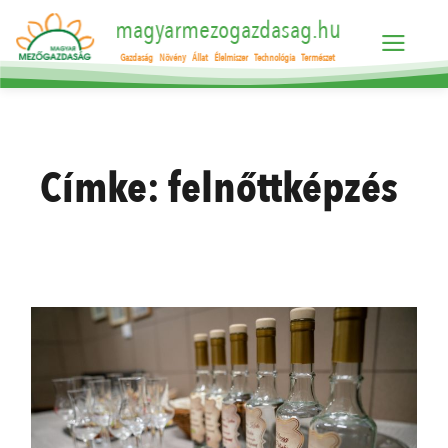
magyarmezogazdasag.hu
Gazdaság
Növény
Állat
Élelmiszer
Technológia
Természet
Címke:
felnőttképzés