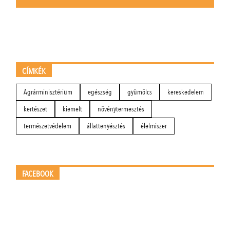
CÍMKÉK
Agrárminisztérium
egészség
gyümölcs
kereskedelem
kertészet
kiemelt
növénytermesztés
természetvédelem
állattenyésztés
élelmiszer
FACEBOOK