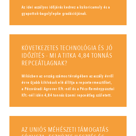
Az idei aszályos időjárás kedvez a kukoricamoly és a
gyapottok-bagolylepke gradációjának.
KÖVETKEZETES TECHNOLÓGIA ÉS JÓ
IDŐZÍTÉS - MI A TITKA 4,84 TONNÁS
REPCEÁTLAGNAK?
Miközben az ország számos térségében az aszály évről
évre újabb kihívások elé állítja a repcetermesztőket,
a Pécsváradi Agrover Kft.-nél és a Pécs-Reménypusztai
Kft.-nél idén 4,84 tonnás üzemi repceátlag született.
AZ UNIÓS MÉHÉSZETI TÁMOGATÁS