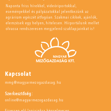
Naponta friss hírekkel, videóriportokkal,
eseményekkel és pályázatokkal jelentkezünk az
agrárium egészét átfogóan. Szakmai cikkek, ajánlók,
elemzések egy helyen, hitelesen. Hírportálunk mellet
olvassa rendszeresen megjelenő szaklapjainkat is!
Kapcsolat
mmg@magyarmezogazdasag.hu
Szerkesztőség:
online@magyarmezogazdasag.hu
Fizessen elő lapjainkra kényelmesen