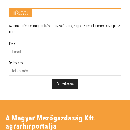
HÍRLEVÉL
Az email címem megadásával hozzájárulok, hogy az email címem kezelje az
oldal.
Email
Teljes név
A Magyar Mezőgazdaság Kft.
agrárhírportálja