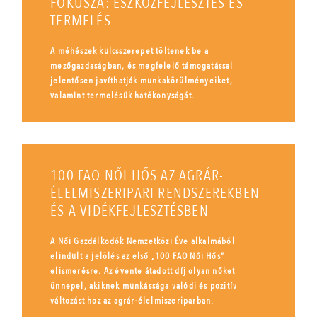
FÓKUSZA: ESZKÖZFEJLESZTÉS ÉS
TERMELÉS
A méhészek kulcsszerepet töltenek be a
mezőgazdaságban, és megfelelő támogatással
jelentősen javíthatják munkakörülményeiket,
valamint termelésük hatékonyságát.
100 FAO NŐI HŐS AZ AGRÁR-
ÉLELMISZERIPARI RENDSZEREKBEN
ÉS A VIDÉKFEJLESZTÉSBEN
A Női Gazdálkodók Nemzetközi Éve alkalmából
elindult a jelölés az első „100 FAO Női Hős”
elismerésre. Az évente átadott díj olyan nőket
ünnepel, akiknek munkássága valódi és pozitív
változást hoz az agrár-élelmiszeriparban.