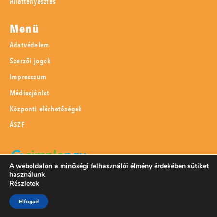
Állattenyésztés
Menü
Adatvédelem
Szerzői jogok
Impresszum
Médiaajánlat
Központi elérhetőségek
ÁSZF
A weboldalon a minőségi felhasználói élmény érdekében sütiket
használunk.
SimplePay adattovábbítási nyilatkozat
Részletek
Elfogad
© 2023 Magyar Mezőgazdaság Kft.