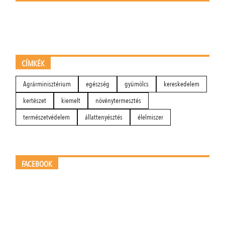
CÍMKÉK
Agrárminisztérium
egészség
gyümölcs
kereskedelem
kertészet
kiemelt
növénytermesztés
természetvédelem
állattenyésztés
élelmiszer
FACEBOOK