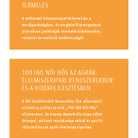
TERMELÉS
A méhészek kulcsszerepet töltenek be a
mezőgazdaságban, és megfelelő támogatással
jelentősen javíthatják munkakörülményeiket,
valamint termelésük hatékonyságát.
100 FAO NŐI HŐS AZ AGRÁR-
ÉLELMISZERIPARI RENDSZEREKBEN
ÉS A VIDÉKFEJLESZTÉSBEN
A Női Gazdálkodók Nemzetközi Éve alkalmából
elindult a jelölés az első „100 FAO Női Hős”
elismerésre. Az évente átadott díj olyan nőket
ünnepel, akiknek munkássága valódi és pozitív
változást hoz az agrár-élelmiszeriparban.