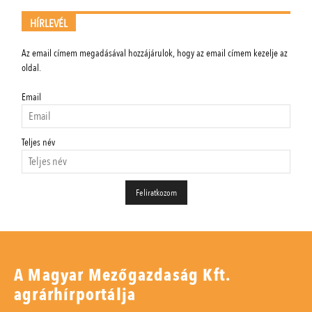
HÍRLEVÉL
Az email címem megadásával hozzájárulok, hogy az email címem kezelje az
oldal.
Email
Teljes név
A Magyar Mezőgazdaság Kft.
agrárhírportálja