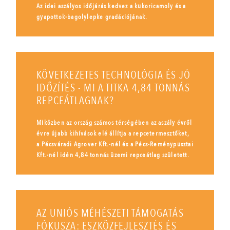
Az idei aszályos időjárás kedvez a kukoricamoly és a
gyapottok-bagolylepke gradációjának.
KÖVETKEZETES TECHNOLÓGIA ÉS JÓ
IDŐZÍTÉS - MI A TITKA 4,84 TONNÁS
REPCEÁTLAGNAK?
Miközben az ország számos térségében az aszály évről
évre újabb kihívások elé állítja a repcetermesztőket,
a Pécsváradi Agrover Kft.-nél és a Pécs-Reménypusztai
Kft.-nél idén 4,84 tonnás üzemi repceátlag született.
AZ UNIÓS MÉHÉSZETI TÁMOGATÁS
FÓKUSZA: ESZKÖZFEJLESZTÉS ÉS