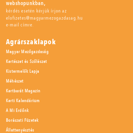
webshopunkban,
kérdés esetén kérjük írjon az
elofizetes@magyarmezogazdasag.hu
e-mail címre.
Agrárszaklapok
Magyar Mezőgazdaság
Kertészet és Szőlészet
Kistermelők Lapja
Méhészet
Kertbarát Magazin
Kerti Kalendárium
A Mi Erdőnk
Borászati Füzetek
Állattenyésztés