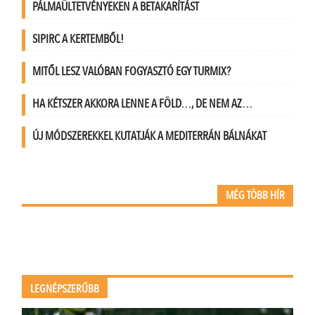
PÁLMAÜLTETVÉNYEKEN A BETAKARÍTÁST
SIPIRC A KERTEMBŐL!
MITŐL LESZ VALÓBAN FOGYASZTÓ EGY TURMIX?
HA KÉTSZER AKKORA LENNE A FÖLD…, DE NEM AZ…
ÚJ MÓDSZEREKKEL KUTATJÁK A MEDITERRÁN BÁLNÁKAT
MÉG TÖBB HÍR
LEGNÉPSZERŰBB