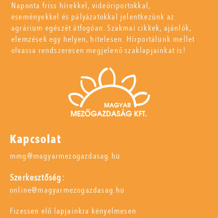
Naponta friss hírekkel, videóriportokkal,
eseményekkel és pályázatokkal jelentkezünk az
agrárium egészét átfogóan. Szakmai cikkek, ajánlók,
elemzések egy helyen, hitelesen. Hírportálunk mellet
olvassa rendszeresen megjelenő szaklapjainkat is!
Kapcsolat
mmg@magyarmezogazdasag.hu
Szerkesztőség:
online@magyarmezogazdasag.hu
Fizessen elő lapjainkra kényelmesen