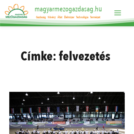
magyarmezogazdasag.hu
Gazdaság
Növény
Állat
Élelmiszer
Technológia
Természet
Címke:
felvezetés