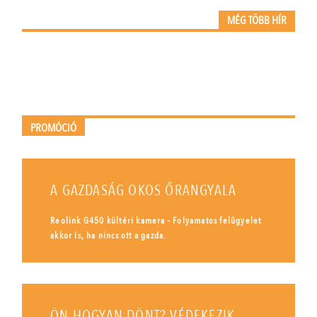
MÉG TÖBB HÍR
PROMÓCIÓ
A GAZDASÁG OKOS ŐRANGYALA
Reolink G450 kültéri kamera - Folyamatos felügyelet
akkor is, ha nincs ott a gazda.
ÖN HOGYAN DÖNT? VÉDEKEZIK