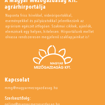
A Magyar Mezőgazdaság Kft.
agrárhírportálja
Naponta friss hírekkel, videóriportokkal,
eseményekkel és pályázatokkal jelentkezünk az
agrárium egészét átfogóan. Szakmai cikkek, ajánlók,
elemzések egy helyen, hitelesen. Hírportálunk mellet
olvassa rendszeresen megjelenő szaklapjainkat is!
Kapcsolat
mmg@magyarmezogazdasag.hu
Szerkesztőség:
online@magyarmezogazdasag.hu