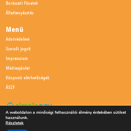
Borászati Füzetek
Állattenyésztés
Menü
Adatvédelem
Szerzői jogok
Impresszum
Médiaajánlat
Központi elérhetőségek
ÁSZF
A weboldalon a minőségi felhasználói élmény érdekében sütiket
használunk.
SimplePay adattovábbítási nyilatkozat
Részletek