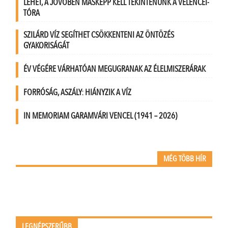
LEHET, A JÖVŐBEN MÁSKÉPP KELL TEKINTENÜNK A VELENCEI-
TÓRA
SZILÁRD VÍZ SEGÍTHET CSÖKKENTENI AZ ÖNTÖZÉS
GYAKORISÁGÁT
ÉV VÉGÉRE VÁRHATÓAN MEGUGRANAK AZ ÉLELMISZERÁRAK
FORRÓSÁG, ASZÁLY: HIÁNYZIK A VÍZ
IN MEMORIAM GARAMVÁRI VENCEL (1941 – 2026)
MÉG TÖBB HÍR
LEGNÉPSZERŰBB