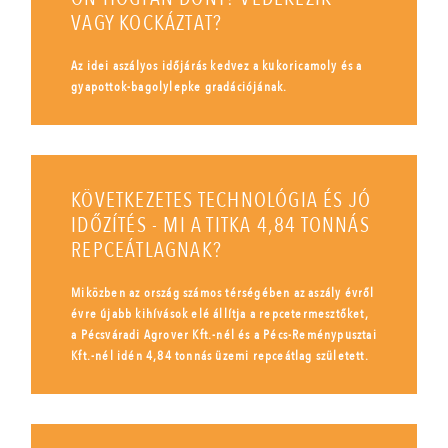
VAGY KOCKÁZTAT?
Az idei aszályos időjárás kedvez a kukoricamoly és a
gyapottok-bagolylepke gradációjának.
KÖVETKEZETES TECHNOLÓGIA ÉS JÓ
IDŐZÍTÉS - MI A TITKA 4,84 TONNÁS
REPCEÁTLAGNAK?
Miközben az ország számos térségében az aszály évről
évre újabb kihívások elé állítja a repcetermesztőket,
a Pécsváradi Agrover Kft.-nél és a Pécs-Reménypusztai
Kft.-nél idén 4,84 tonnás üzemi repceátlag született.