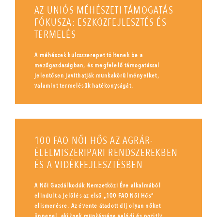
AZ UNIÓS MÉHÉSZETI TÁMOGATÁS
FÓKUSZA: ESZKÖZFEJLESZTÉS ÉS
TERMELÉS
A méhészek kulcsszerepet töltenek be a
mezőgazdaságban, és megfelelő támogatással
jelentősen javíthatják munkakörülményeiket,
valamint termelésük hatékonyságát.
100 FAO NŐI HŐS AZ AGRÁR-
ÉLELMISZERIPARI RENDSZEREKBEN
ÉS A VIDÉKFEJLESZTÉSBEN
A Női Gazdálkodók Nemzetközi Éve alkalmából
elindult a jelölés az első „100 FAO Női Hős”
elismerésre. Az évente átadott díj olyan nőket
ünnepel, akiknek munkássága valódi és pozitív