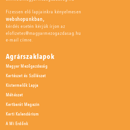
Fizessen elő lapjainkra kényelmesen
webshopunkban,
kérdés esetén kérjük írjon az
elofizetes@magyarmezogazdasag.hu
e-mail címre.
Agrárszaklapok
Magyar Mezőgazdaság
Kertészet és Szőlészet
Kistermelők Lapja
Méhészet
Kertbarát Magazin
Kerti Kalendárium
A Mi Erdőnk