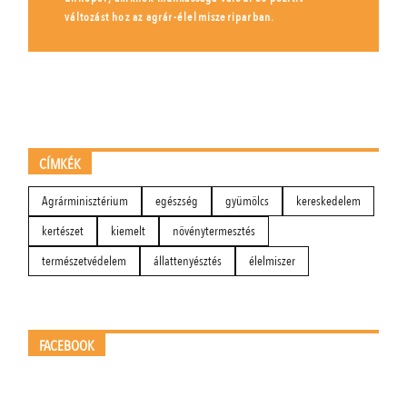
változást hoz az agrár-élelmiszeriparban.
CÍMKÉK
Agrárminisztérium
egészség
gyümölcs
kereskedelem
kertészet
kiemelt
növénytermesztés
természetvédelem
állattenyésztés
élelmiszer
FACEBOOK