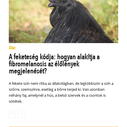
Állat
A feketeség kódja: hogyan alakítja a
fibromelanosis az élőlények
megjelenését?
A fekete szín nem ritka az állatvilágban, de legtöbbször a szín a
szőrre, szemszínre, esetleg a bőrre terjed ki. Van azonban
néhány faj, amelynél a hús, a belső szervek és a csontok is
sötétek.