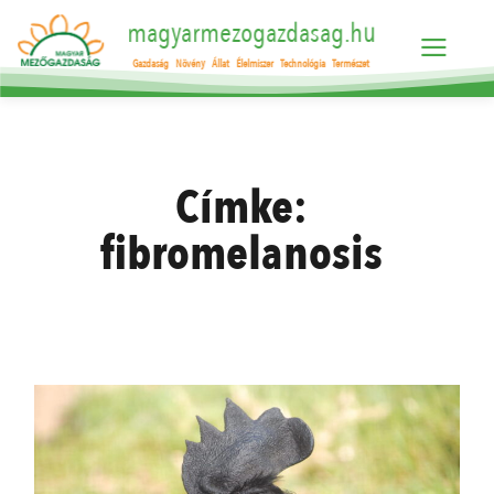
magyarmezogazdasag.hu
Gazdaság
Növény
Állat
Élelmiszer
Technológia
Természet
Címke:
fibromelanosis