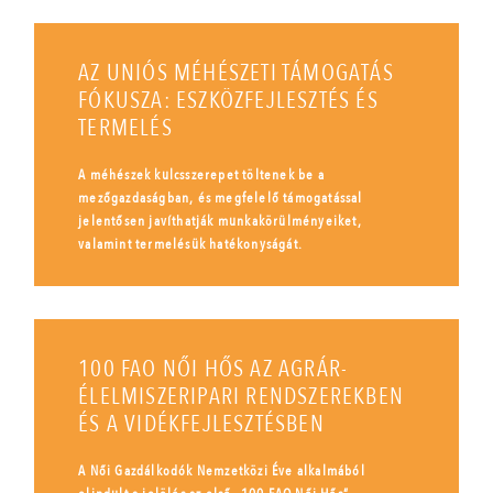
AZ UNIÓS MÉHÉSZETI TÁMOGATÁS
FÓKUSZA: ESZKÖZFEJLESZTÉS ÉS
TERMELÉS
A méhészek kulcsszerepet töltenek be a
mezőgazdaságban, és megfelelő támogatással
jelentősen javíthatják munkakörülményeiket,
valamint termelésük hatékonyságát.
100 FAO NŐI HŐS AZ AGRÁR-
ÉLELMISZERIPARI RENDSZEREKBEN
ÉS A VIDÉKFEJLESZTÉSBEN
A Női Gazdálkodók Nemzetközi Éve alkalmából