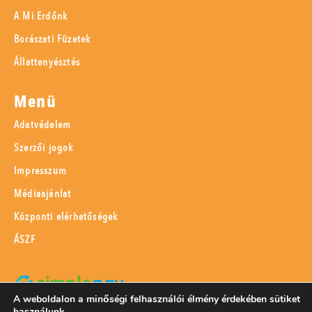
A Mi Erdőnk
Borászati Füzetek
Állattenyésztés
Menü
Adatvédelem
Szerzői jogok
Impresszum
Médiaajánlat
Központi elérhetőségek
ÁSZF
A weboldalon a minőségi felhasználói élmény érdekében sütiket
használunk.