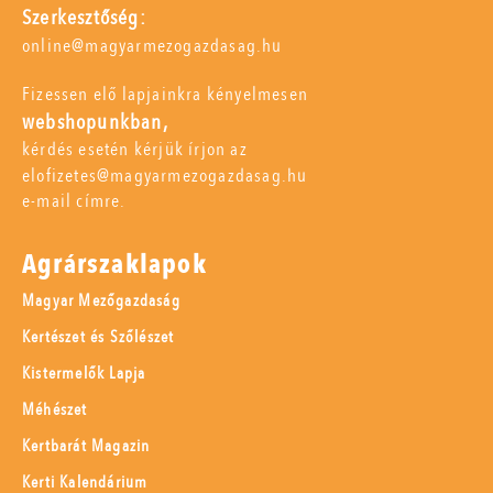
Szerkesztőség:
online@magyarmezogazdasag.hu
Fizessen elő lapjainkra kényelmesen
webshopunkban,
kérdés esetén kérjük írjon az
elofizetes@magyarmezogazdasag.hu
e-mail címre.
Agrárszaklapok
Magyar Mezőgazdaság
Kertészet és Szőlészet
Kistermelők Lapja
Méhészet
Kertbarát Magazin
Kerti Kalendárium