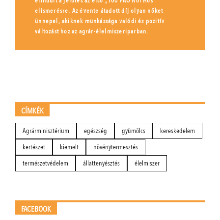
elindult a jelölés az első „100 FAO Női Hős”
elismerésre. Az évente átadott díj olyan nőket
ünnepel, akiknek munkássága valódi és pozitív
változást hoz az agrár-élelmiszeriparban.
CÍMKÉK
Agrárminisztérium
egészség
gyümölcs
kereskedelem
kertészet
kiemelt
növénytermesztés
természetvédelem
állattenyésztés
élelmiszer
FACEBOOK