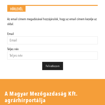
HÍRLEVÉL
Az email címem megadásával hozzájárulok, hogy az email címem kezelje az
oldal.
Email
Teljes név
A Magyar Mezőgazdaság Kft.
agrárhírportálja