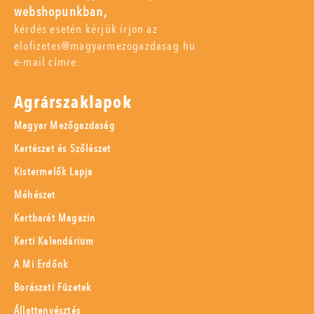
webshopunkban,
kérdés esetén kérjük írjon az
elofizetes@magyarmezogazdasag.hu
e-mail címre.
Agrárszaklapok
Magyar Mezőgazdaság
Kertészet és Szőlészet
Kistermelők Lapja
Méhészet
Kertbarát Magazin
Kerti Kalendárium
A Mi Erdőnk
Borászati Füzetek
Állattenyésztés