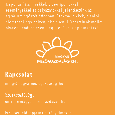
Naponta friss hírekkel, videóriportokkal,
eseményekkel és pályázatokkal jelentkezünk az
agrárium egészét átfogóan. Szakmai cikkek, ajánlók,
elemzések egy helyen, hitelesen. Hírportálunk mellet
olvassa rendszeresen megjelenő szaklapjainkat is!
Kapcsolat
mmg@magyarmezogazdasag.hu
Szerkesztőség:
online@magyarmezogazdasag.hu
Fizessen elő lapjainkra kényelmesen