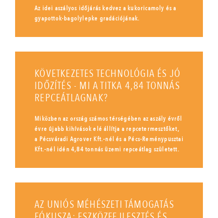
Az idei aszályos időjárás kedvez a kukoricamoly és a
gyapottok-bagolylepke gradációjának.
KÖVETKEZETES TECHNOLÓGIA ÉS JÓ
IDŐZÍTÉS - MI A TITKA 4,84 TONNÁS
REPCEÁTLAGNAK?
Miközben az ország számos térségében az aszály évről
évre újabb kihívások elé állítja a repcetermesztőket,
a Pécsváradi Agrover Kft.-nél és a Pécs-Reménypusztai
Kft.-nél idén 4,84 tonnás üzemi repceátlag született.
AZ UNIÓS MÉHÉSZETI TÁMOGATÁS
FÓKUSZA: ESZKÖZFEJLESZTÉS ÉS