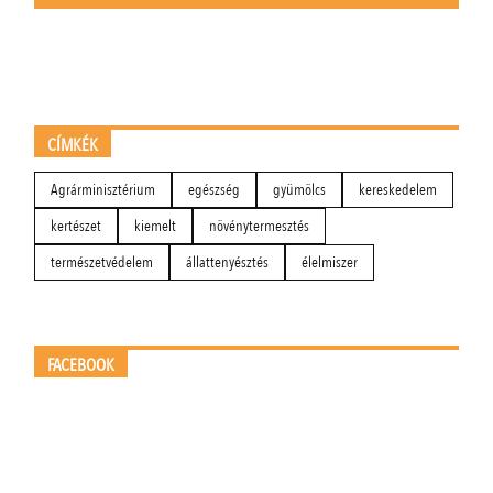
CÍMKÉK
Agrárminisztérium
egészség
gyümölcs
kereskedelem
kertészet
kiemelt
növénytermesztés
természetvédelem
állattenyésztés
élelmiszer
FACEBOOK