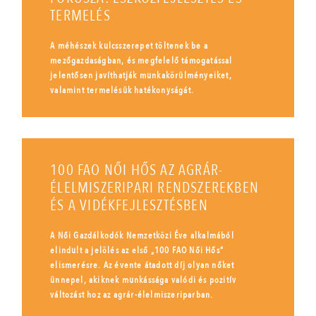
TERMELÉS
A méhészek kulcsszerepet töltenek be a
mezőgazdaságban, és megfelelő támogatással
jelentősen javíthatják munkakörülményeiket,
valamint termelésük hatékonyságát.
100 FAO NŐI HŐS AZ AGRÁR-
ÉLELMISZERIPARI RENDSZEREKBEN
ÉS A VIDÉKFEJLESZTÉSBEN
A Női Gazdálkodók Nemzetközi Éve alkalmából
elindult a jelölés az első „100 FAO Női Hős”
elismerésre. Az évente átadott díj olyan nőket
ünnepel, akiknek munkássága valódi és pozitív
változást hoz az agrár-élelmiszeriparban.